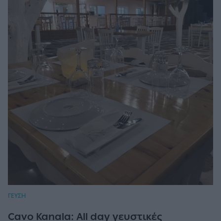
ΓΕΥΣΗ
Cavo Kanala: All day γευστικές