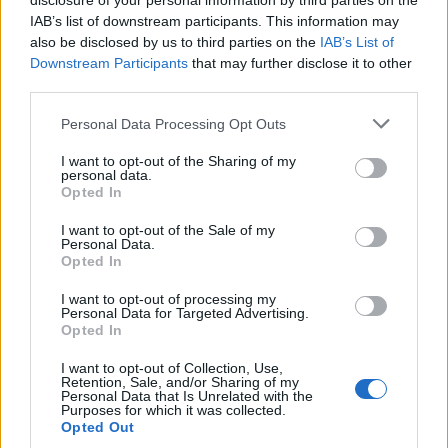
disclosure of your personal information by third parties on the
IAB’s list of downstream participants. This information may
also be disclosed by us to third parties on the
IAB’s List of
Downstream Participants
that may further disclose it to other
third parties.
Please note that this website/app uses one or more Google
Personal Data Processing Opt Outs
services and may gather and store information including but
not limited to your visit or usage behaviour. You may click to
I want to opt-out of the Sharing of my
personal data.
grant or deny consent to Google and its third-party tags to
Opted In
use your data for below specified purposes in below Google
consent section.
I want to opt-out of the Sale of my
Personal Data.
Opted In
I want to opt-out of processing my
Personal Data for Targeted Advertising.
Opted In
ΚΥΘΝΟΣ - ΔΙΑΜΟΝΗ
I want to opt-out of Collection, Use,
Verros Hut: Η φιλοξενία συναντά το
Retention, Sale, and/or Sharing of my
Personal Data that Is Unrelated with the
γαλάζιο του Αιγαίου στην Κύθνο
Purposes for which it was collected.
Opted Out