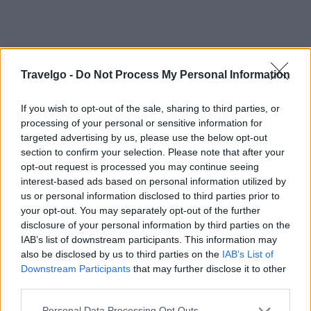
Travelgo -
Do Not Process My Personal Information
If you wish to opt-out of the sale, sharing to third parties, or
Άγιος Φωκάς, Τήνος
processing of your personal or sensitive information for
targeted advertising by us, please use the below opt-out
section to confirm your selection. Please note that after your
opt-out request is processed you may continue seeing
interest-based ads based on personal information utilized by
us or personal information disclosed to third parties prior to
your opt-out. You may separately opt-out of the further
disclosure of your personal information by third parties on the
IAB’s list of downstream participants. This information may
also be disclosed by us to third parties on the
IAB’s List of
Downstream Participants
that may further disclose it to other
third parties.
Please note that this website/app uses one or more Google
Personal Data Processing Opt Outs