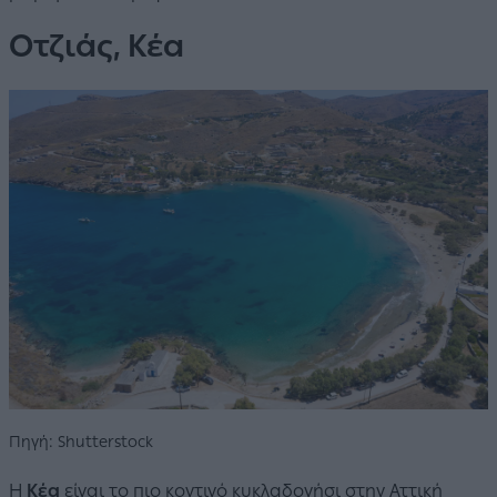
Οτζιάς, Κέα
Πηγή: Shutterstock
Η
Κέα
είναι το πιο κοντινό κυκλαδονήσι στην Αττική