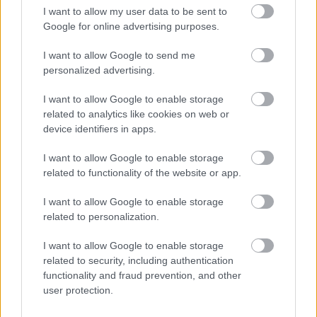
είναι γνωστή, υπάρχουν πάρα πολλοί λόγοι για να την
I want to allow my user data to be sent to
επισκεφτεί κανείς όπως τα πανέμορφα χωριά της.
Google for online advertising purposes.
Δημοφιλής παραλία για τις οικογένειες είναι αυτή του
I want to allow Google to send me
Αγίου Φωκά
, η μεγαλύτερη του νησιού με μήκος
personalized advertising.
περίπου στα 3 χλμ. Διαθέτει ξαπλώστρες και ομπρέλες,
I want to allow Google to enable storage
αλλά και πιο ήσυχες γωνιές με φυσική σκιά από τα
related to analytics like cookies on web or
αρμυρίκια. Τα ρηχά νερά και η άμμος την καθιστούν
device identifiers in apps.
ιδανική ακόμα και για μικρά παιδιά, ενώ η εγγύτητα στη
I want to allow Google to enable storage
Χώρα εξασφαλίζει εύκολη πρόσβαση και πολλές
related to functionality of the website or app.
επιλογές για φαγητό μετά το μπάνιο.
I want to allow Google to enable storage
Ορνός, Μύκονος
related to personalization.
I want to allow Google to enable storage
related to security, including authentication
functionality and fraud prevention, and other
user protection.