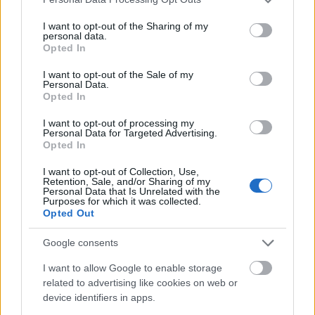
services and may gather and store information including but
not limited to your visit or usage behaviour. You may click to
I want to opt-out of the Sharing of my
Δείτε αυτή τη δημοσίευση στο Instagram.
personal data.
grant or deny consent to Google and its third-party tags to
Opted In
use your data for below specified purposes in below Google
consent section.
I want to opt-out of the Sale of my
Personal Data.
Opted In
I want to opt-out of processing my
Personal Data for Targeted Advertising.
Opted In
I want to opt-out of Collection, Use,
Retention, Sale, and/or Sharing of my
Personal Data that Is Unrelated with the
Η δημοσίευση κοινοποιήθηκε από το χρήστη 🀄𝔸𝕝𝕞𝕚𝕣𝕚▪️𝕓𝕖𝕒𝕔𝕙▪️𝕓𝕒𝕣🀄 (@almiri_beach_bar)
Purposes for which it was collected.
Opted Out
Η
Τήνος
είναι από τα νησιά που έχουν αποκτήσει
Google consents
φανατικούς επισκέπτες που επιστρέφουν κάθε
I want to allow Google to enable storage
καλοκαίρι για διακοπές. Εκτός από τον Ιερό Ναό
related to advertising like cookies on web or
device identifiers in apps.
Ευαγγελιστρίας της Τήνου ή Παναγία της Τήνου, όπως