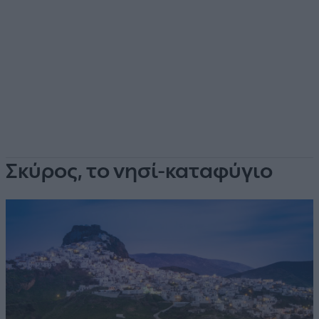
Σκύρος, το νησί-καταφύγιο