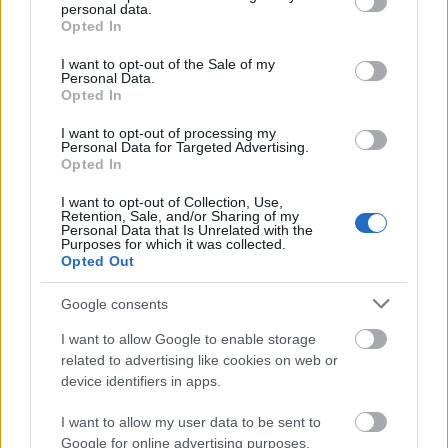
personal data.
ιστορία
grant or deny consent to Google and its third-party tags to
Opted In
use your data for below specified purposes in below Google
consent section.
I want to opt-out of the Sale of my
Personal Data.
Opted In
I want to opt-out of processing my
Personal Data for Targeted Advertising.
Opted In
I want to opt-out of Collection, Use,
Retention, Sale, and/or Sharing of my
Personal Data that Is Unrelated with the
Purposes for which it was collected.
Opted Out
Google consents
Κατά τη διάρκεια του Β' Παγκοσμίου Πολέμου, ο
I want to allow Google to enable storage
Μουσολίνι χρησιμοποίησε τη
Λέρο
ως στρατιωτικό
related to advertising like cookies on web or
device identifiers in apps.
αρχηγείο του, ενώ το λιμάνι του Λακκίου θεωρείται
ξεχωριστό δείγμα ιταλικού ρασιοναλισμού.
I want to allow my user data to be sent to
Google for online advertising purposes.