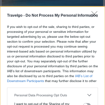
Travelgo -
Do Not Process My Personal Information
If you wish to opt-out of the sale, sharing to third parties, or
processing of your personal or sensitive information for
targeted advertising by us, please use the below opt-out
section to confirm your selection. Please note that after your
Στην
Ικαρία
ένας στους τρεις κατοίκους φτάνει στα 90
opt-out request is processed you may continue seeing
του. Αυτό το μικρό νησί του βορειοανατολικού Αιγαίου
interest-based ads based on personal information utilized by
us or personal information disclosed to third parties prior to
αποτελεί μία από τους πέντε μόνο Μπλε Ζώνες του
your opt-out. You may separately opt-out of the further
πλάνητη, τις περιοχές όπου οι άνθρωποι ζουν πολύ
disclosure of your personal information by third parties on the
περισσότερο από τον μέσο όρο. Εκτός από τις ιαματικές
IAB’s list of downstream participants. This information may
also be disclosed by us to third parties on the
IAB’s List of
πηγές και τις παρθένες παραλίες, οι ντόπιοι θα σας πουν
Downstream Participants
that may further disclose it to other
ότι ακόμη και το κόκκινο κρασί του νησιού έχει
third parties.
θαυματουργές ιδιότητες.
Please note that this website/app uses one or more Google
Personal Data Processing Opt Outs
Λέρος, ένα νησί με μεγάλη
services and may gather and store information including but
not limited to your visit or usage behaviour. You may click to
I want to opt-out of the Sharing of my