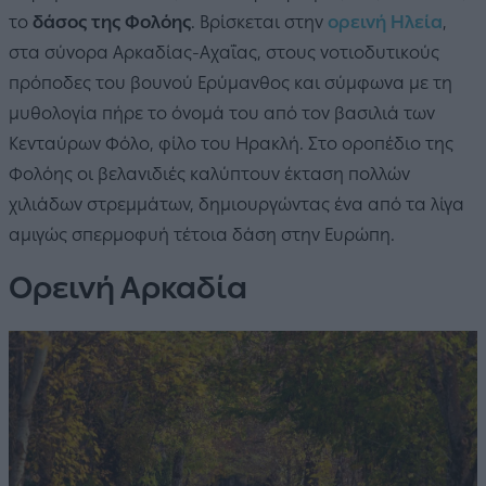
το
δάσος της Φολόης
. Βρίσκεται στην
ορεινή Ηλεία
,
στα σύνορα Αρκαδίας-Αχαΐας, στους νοτιοδυτικούς
πρόποδες του βουνού Ερύμανθος και σύμφωνα με τη
μυθολογία πήρε το όνομά του από τον βασιλιά των
Κενταύρων Φόλο, φίλο του Ηρακλή. Στο οροπέδιο της
Φολόης οι βελανιδιές καλύπτουν έκταση πολλών
χιλιάδων στρεμμάτων, δημιουργώντας ένα από τα λίγα
αμιγώς σπερμοφυή τέτοια δάση στην Ευρώπη.
Ορεινή Αρκαδία