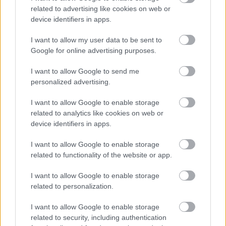
related to advertising like cookies on web or
device identifiers in apps.
I want to allow my user data to be sent to
Google for online advertising purposes.
I want to allow Google to send me
personalized advertising.
I want to allow Google to enable storage
Πηγή: Shutterstock
related to analytics like cookies on web or
device identifiers in apps.
Τρεις ποταμοί (Αώος, Βοϊδομάτης και Σαραντάπορος),
τοξωτά γεφύρια και ο Εθνικός Δρυμός Βίκου-Αώου,
I want to allow Google to enable storage
related to functionality of the website or app.
δημιουργούν ένα μωσαϊκό εμπειριών σε μία από τις
ομορφότερες περιοχές της Ελλάδας. Στην είσοδο της
I want to allow Google to enable storage
Κόνιτσας
σε καλωσορίζει το ξακουστό πετρόχτιστο
related to personalization.
γεφύρι της (φωτο), έργο του πρωτομάστορα Κώστα
I want to allow Google to enable storage
Φρόντζου (1870). Από εδώ ξεκινάει το ταξίδι σε έναν τόπο
related to security, including authentication