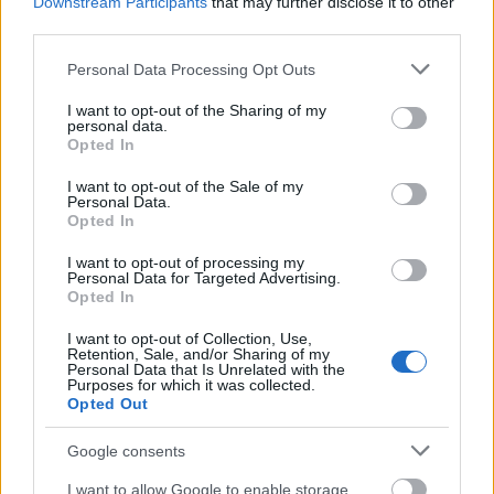
Downstream Participants
that may further disclose it to other
Το φθινόπωρο είναι η καλύτερη εποχή για να
third parties.
ανακαλύψετε τα
Γιάννενα
, την πόλη των ασηµουργών,
Please note that this website/app uses one or more Google
Personal Data Processing Opt Outs
των φοιτητών, των θρύλων και των παραδόσεων. Η
services and may gather and store information including but
not limited to your visit or usage behaviour. You may click to
I want to opt-out of the Sharing of my
θρυλική Παμβώτιδα, το στολίδι των Ιωαννίνων,
personal data.
grant or deny consent to Google and its third-party tags to
προσφέρει το ιδανικό σκηνικό για αξέχαστες βόλτες
Opted In
use your data for below specified purposes in below Google
στην πρωτεύουσα της Ηπείρου. Η ζωή της πόλης
consent section.
I want to opt-out of the Sale of my
Personal Data.
περιστρέφεται γύρω της. Ο παραλιακός δρόμος είναι
Opted In
στολισμένος με πανύψηλα δέντρα που στρώνουν με τα
I want to opt-out of processing my
φύλλα τους τις όχθες της λίμνης. Περπάτημα ή
Personal Data for Targeted Advertising.
Opted In
ποδήλατο, ό,τι κι αν επιλέξετε για βόλτα, η διαδρομή
δίπλα στα γαλήνια νερά θα σας ανταμείψει.
I want to opt-out of Collection, Use,
Retention, Sale, and/or Sharing of my
Personal Data that Is Unrelated with the
Κόνιτσα
Purposes for which it was collected.
Opted Out
Google consents
I want to allow Google to enable storage