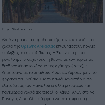
Πηγή: Shutterstock
Αληθινά μουσεία παραδοσιακής αρχιτεκτονικής, τα
χωριά της
Ορεινής Αρκαδίας
επιφυλάσσουν πολλές
εκπλήξεις στους ταξιδιώτες. Η Στεμνίτσα με τα
μεγαλόπρεπα αρχοντικά, η Βυτίνα με τον περίφημο
δενδροσκέπαστο «δρόμο της αγάπης» (φωτο), η
Δημητσάνα με το υπαίθριο Μουσείο Υδροκίνησης, το
φαράγγι του Λούσιου με τα παλιά μοναστήρια, το
ελατόδασος του Μαινάλου κι άλλα μικρότερα και
πανέμορφα χωριά (Βαλτεσινίκο, Κάψια, Αλωνίσταινα,
Παναγιά, Λιμποβίσι κ.ά.) φτιάχνουν το ωραιότερο