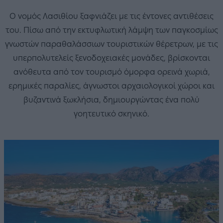
O νομός Λασιθίου ξαφνιάζει με τις έντονες αντιθέσεις
του. Πίσω από την εκτυφλωτική λάμψη των παγκοσμίως
γνωστών παραθαλάσσιων τουριστικών θέρετρων, με τις
υπερπολυτελείς ξενοδοχειακές μονάδες, βρίσκονται
ανόθευτα από τον τουρισμό όμορφα ορεινά χωριά,
ερημικές παραλίες, άγνωστοι αρχαιολογικοί χώροι και
βυζαντινά ξωκλήσια, δημιουργώντας ένα πολύ
γοητευτικό σκηνικό.