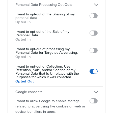
Please note that this website/app uses one or more Google
Personal Data Processing Opt Outs
services and may gather and store information including but
not limited to your visit or usage behaviour. You may click to
I want to opt-out of the Sharing of my
personal data.
grant or deny consent to Google and its third-party tags to
Opted In
use your data for below specified purposes in below Google
ΛΑΣΙΘΙ - ΔΙΑΜΟΝΗ
consent section.
I want to opt-out of the Sale of my
Personal Data.
The Sand Suites
Opted In
I want to opt-out of processing my
Personal Data for Targeted Advertising.
Opted In
I want to opt-out of Collection, Use,
Retention, Sale, and/or Sharing of my
Personal Data that Is Unrelated with the
Purposes for which it was collected.
Opted Out
Google consents
I want to allow Google to enable storage
related to advertising like cookies on web or
device identifiers in apps.