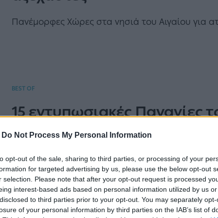
Πανέμορφες Χώρες στα νησιά του Αιγαίου για ατ
BEST OF
15 εντυπωσιακές Παναγίες τ
τοπία που κόβουν την ανάσ
-
Do Not Process My Personal Information
Στο απέραντο γαλάζιο του Αιγαίου, μικρές και μ
to opt-out of the sale, sharing to third parties, or processing of your per
μοιάζουν με πίνακας ζωγραφικής.
formation for targeted advertising by us, please use the below opt-out s
r selection. Please note that after your opt-out request is processed y
eing interest-based ads based on personal information utilized by us or
disclosed to third parties prior to your opt-out. You may separately opt-
losure of your personal information by third parties on the IAB’s list of