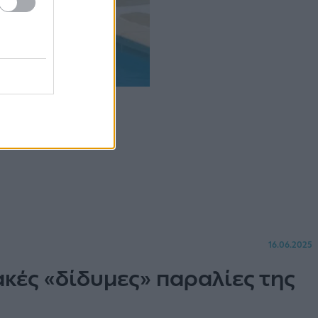
ra
16.06.2025
ακές «δίδυμες» παραλίες της