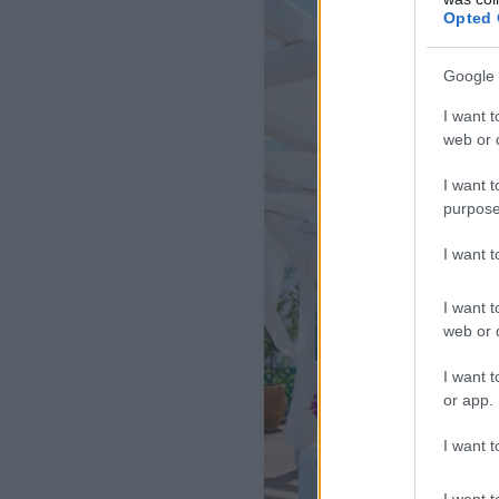
Opted 
Google 
I want t
web or d
I want t
purpose
I want 
I want t
web or d
I want t
or app.
I want t
I want t