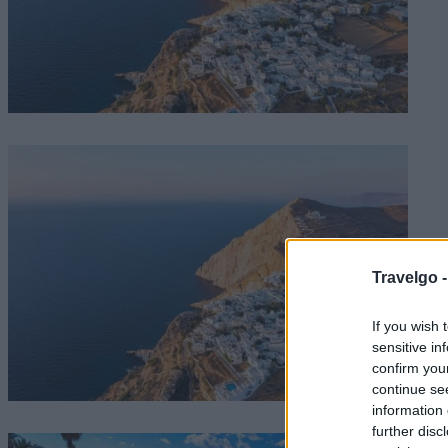
Travelgo 
If you wish 
sensitive in
confirm you
continue se
information 
further disc