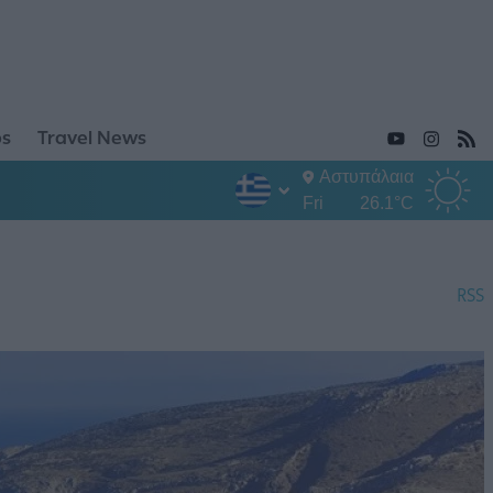
ps
Travel News
Αστυπάλαια
Fri
26.1°C
RSS