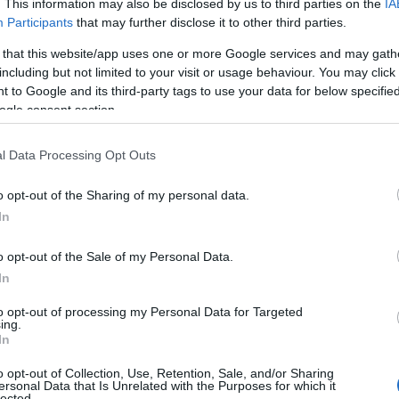
. This information may also be disclosed by us to third parties on the
IA
Participants
that may further disclose it to other third parties.
BEST OF
 that this website/app uses one or more Google services and may gath
6 ελληνικά νησιά ιδανικά για 
including but not limited to your visit or usage behaviour. You may click 
 to Google and its third-party tags to use your data for below specifi
ogle consent section.
Αν αποφασίσατε (και) φέτος να κάνετε solo διακ
να σας προτείνουμε έξι υπέροχα νησιά - από τα 
l Data Processing Opt Outs
αξιοθέατα και εντυπωσιακές παραλίες.
o opt-out of the Sharing of my personal data.
In
o opt-out of the Sale of my Personal Data.
In
to opt-out of processing my Personal Data for Targeted
ing.
In
o opt-out of Collection, Use, Retention, Sale, and/or Sharing
ersonal Data that Is Unrelated with the Purposes for which it
lected.