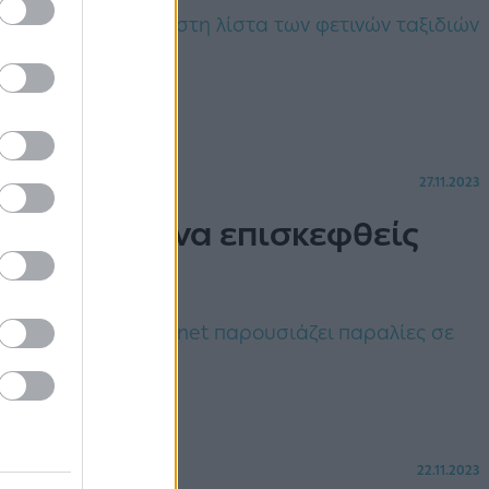
ία αξίζει να μπουν στη λίστα των φετινών ταξιδιών
27.11.2023
κόσμου για να επισκεφθείς
οκαίρι; Το Lonely Planet παρουσιάζει παραλίες σε
ν χειμώνα.
22.11.2023