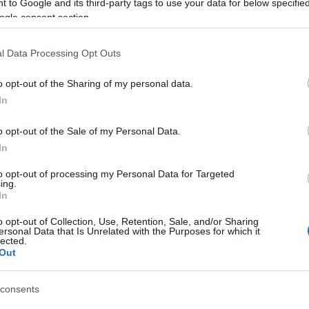
 to Google and its third-party tags to use your data for below specifi
ogle consent section.
l Data Processing Opt Outs
ΕΞΩΤΕΡΙΚΟ
o opt-out of the Sharing of my personal data.
Μπόντο: Η άγνωστη πόλη βό
In
που θα συζητηθεί το 2024
o opt-out of the Sale of my Personal Data.
In
Ανακαλύπτοντας το Μπόντο, τη μικρή παραθαλάσσ
από τις Πολιτιστικές Πρωτεύουσες της Ευρώπης 
to opt-out of processing my Personal Data for Targeted
ing.
In
o opt-out of Collection, Use, Retention, Sale, and/or Sharing
ersonal Data that Is Unrelated with the Purposes for which it
lected.
Out
BEST OF
7 εντυπωσιακά μουσεία που
consents