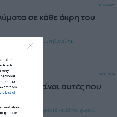
13.03.2024
λύματα σε κάθε άκρη του
κοπές πέρα από τα συνηθισμένα.
sonal or
ection to
ou may
24.01.2024
 personal
out of the
νησιά δεν είναι αυτές που
 downstream
B’s List of
er and store
θμός αυτός ωχριά μπροστά σε άλλες χώρες.
to grant or