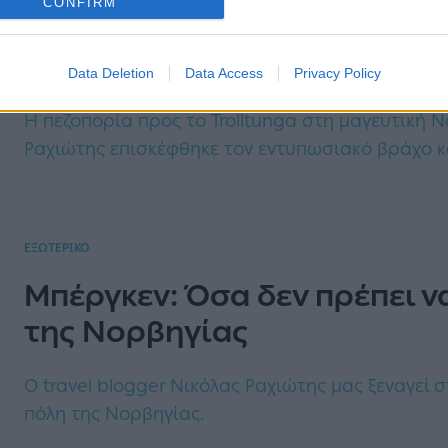
CONFIRM
Trolltunga: Πεζοπορία στον
Νορβηγίας
Data Deletion
Data Access
Privacy Policy
Η πεζοπορία προς το Trolltunga στη μαγευτική Ν
Ραχιώτης επισκέφθηκε τον εντυπωσιακό βράχο κ
ΕΞΩΤΕΡΙΚΟ
Μπέργκεν: Όσα δεν πρέπει ν
της Νορβηγίας
Ο travel blogger Νικόλας Ραχιώτης μας ξεναγεί
πόλη της Νορβηγίας.