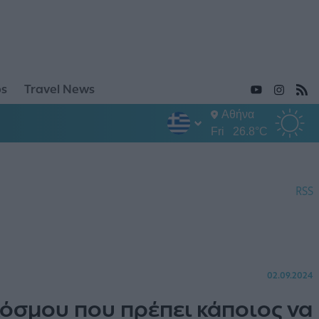
ps
Travel News
Αθήνα
Fri
26.8°C
RSS
02.09.2024
όσμου που πρέπει κάποιος να