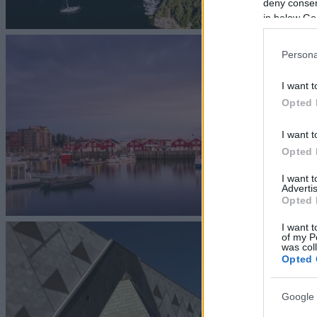
deny consent
in below Go
Persona
I want t
Opted 
I want t
Opted 
I want 
Advertis
Opted 
I want t
of my P
was col
Opted 
Google 