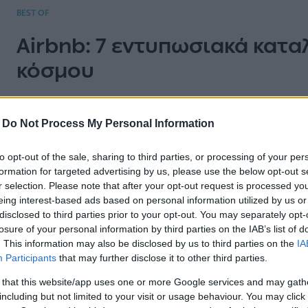
BEST OF
Airbnb: 7 εντυπωσιακά κατα
κόσμου
Ονειρεμένα καταφύγια σε όλο τον κόσμο για δια
-
Do Not Process My Personal Information
to opt-out of the sale, sharing to third parties, or processing of your per
formation for targeted advertising by us, please use the below opt-out s
r selection. Please note that after your opt-out request is processed y
BEST OF
eing interest-based ads based on personal information utilized by us or
disclosed to third parties prior to your opt-out. You may separately opt-
Οι χώρες με τα περισσότερα 
losure of your personal information by third parties on the IAB’s list of
. This information may also be disclosed by us to third parties on the
IA
νομίζετε
Participants
that may further disclose it to other third parties.
 that this website/app uses one or more Google services and may gath
Η Ελλάδα έχει περίπου 6.000 νησιά, αλλά ο αρι
including but not limited to your visit or usage behaviour. You may click 