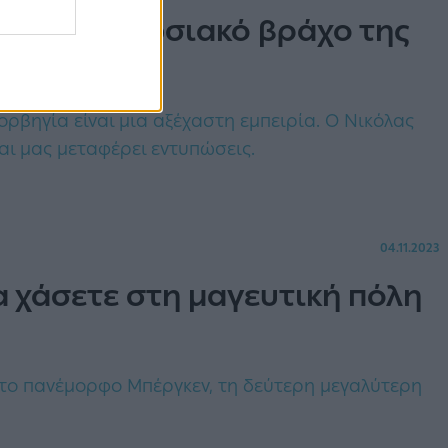
 πιο εντυπωσιακό βράχο της
ορβηγία είναι μια αξέχαστη εμπειρία. Ο Νικόλας
αι μας μεταφέρει εντυπώσεις.
04.11.2023
α χάσετε στη μαγευτική πόλη
 στο πανέμορφο Μπέργκεν, τη δεύτερη μεγαλύτερη