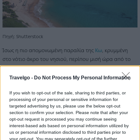
Πηγή: Shutterstock
Ίσως η πιο απομονωμένη παραλία της
Κω
, κρυμμένη
στο νότιο άκρο του νησιού, περίπου μισή ώρα από το
χωριό της Κεφάλου. Τα καταγάλανα καθαρά νερά και η
λεπτή, χρυσαφένια αμμουδιά συνθέτουν ένα απόλυτα
Travelgo -
Do Not Process My Personal Information
χαλαρωτικό σκηνικό. Ένα τμήμα της είναι οργανωμένο,
If you wish to opt-out of the sale, sharing to third parties, or
όμως υπάρχει αρκετός χώρος για όσους επιθυμούν να
processing of your personal or sensitive information for
δημιουργήσουν τη δική τους ατμόσφαιρα.
targeted advertising by us, please use the below opt-out
section to confirm your selection. Please note that after your
opt-out request is processed you may continue seeing
interest-based ads based on personal information utilized by
us or personal information disclosed to third parties prior to
your opt-out. You may separately opt-out of the further