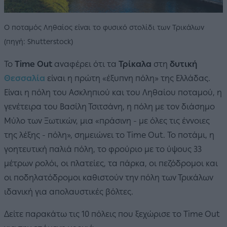
Ο ποταμός Ληθαίος είναι το φυσικό στολίδι των Τρικάλων
(πηγή: Shutterstock)
Το
Time Out
αναφέρει ότι τα
Τρίκαλα
στη
δυτική
Θεσσαλία
είναι η πρώτη «έξυπνη πόλη» της Ελλάδας.
Είναι η πόλη του Ασκληπιού και του Ληθαίου ποταμού, η
γενέτειρα του Βασίλη Τσιτσάνη, η πόλη με τον διάσημο
Μύλο των Ξωτικών, μια «πράσινη - με όλες τις έννοιες
της λέξης - πόλη», σημειώνει το Time Out. Το ποτάμι, η
γοητευτική παλιά πόλη, το φρούριο με το ύψους 33
μέτρων ρολόι, οι πλατείες, τα πάρκα, οι πεζόδρομοι και
οι ποδηλατόδρομοι καθιστούν την πόλη των Τρικάλων
ιδανική για απολαυστικές βόλτες.
Δείτε παρακάτω τις 10 πόλεις που ξεχώρισε το Time Out