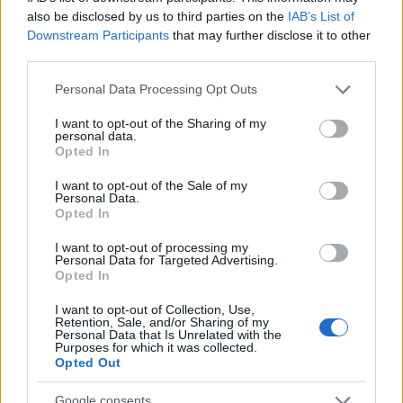
also be disclosed by us to third parties on the
IAB’s List of
σειρά εκδηλώσεων, όπου το ντιζάιν και η αρχιτεκτονική θα
Downstream Participants
that may further disclose it to other
κατέχουν κεντρικό ρόλο (πηγή: Shutterstock)
third parties.
Όντενσε, Δανία
Please note that this website/app uses one or more Google
Personal Data Processing Opt Outs
services and may gather and store information including but
not limited to your visit or usage behaviour. You may click to
I want to opt-out of the Sharing of my
personal data.
grant or deny consent to Google and its third-party tags to
Opted In
use your data for below specified purposes in below Google
consent section.
I want to opt-out of the Sale of my
Personal Data.
Opted In
I want to opt-out of processing my
Personal Data for Targeted Advertising.
Opted In
I want to opt-out of Collection, Use,
Retention, Sale, and/or Sharing of my
Personal Data that Is Unrelated with the
Purposes for which it was collected.
Opted Out
Μόλις 90 λεπτά με το τρένο από την Κοπεγχάγη βρίσκεται το
Όντενσε, η τρίτη μεγαλύτερη πόλη στη Δανία και γενέτειρα του
Google consents