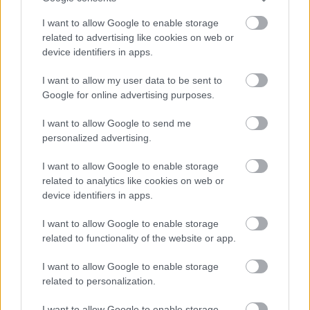
ξακουστού παραμυθά Χανς Κρίστιαν Άντερσεν (πηγή:
I want to allow Google to enable storage
Shutterstock)
related to advertising like cookies on web or
device identifiers in apps.
Λιουμπλιάνα, Σλοβενία
I want to allow my user data to be sent to
Google for online advertising purposes.
I want to allow Google to send me
personalized advertising.
I want to allow Google to enable storage
related to analytics like cookies on web or
device identifiers in apps.
I want to allow Google to enable storage
related to functionality of the website or app.
I want to allow Google to enable storage
Το 2022, η πρωτεύουσα της Σλοβενίας θα φιλοξενήσει το
related to personalization.
παγκόσμιο συνέδριο Velo-City που έχει στόχο να ενθαρρύνει
I want to allow Google to enable storage