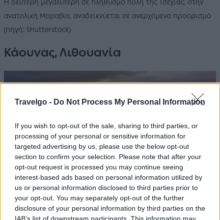
Η δεύτερη μεγαλύτερη σε πληθυσμό πόλη της Τσεχίας, στην
ανατολική Μοραβία, αναδεικνύεται σε ανερχόμενο προορισμό
(πηγή: Shutterstock)
Κάουνας, Λιθουανία
Travelgo -
Do Not Process My Personal Information
If you wish to opt-out of the sale, sharing to third parties, or
processing of your personal or sensitive information for
targeted advertising by us, please use the below opt-out
section to confirm your selection. Please note that after your
opt-out request is processed you may continue seeing
interest-based ads based on personal information utilized by
us or personal information disclosed to third parties prior to
your opt-out. You may separately opt-out of the further
H δεύτερη μεγαλύτερη πόλη της Λιθουανίας, ως Πολιτιστική
disclosure of your personal information by third parties on the
Πρωτεύουσα της Ευρώπης για το 2022, έχει ετοιμάσει μια
IAB’s list of downstream participants. This information may