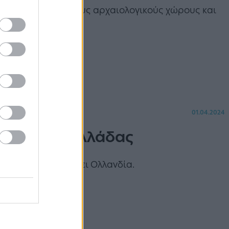
θμούς σε σπουδαίους αρχαιολογικούς χώρους και
01.04.2024
νταμ» της Ελλάδας
 ποτάμι που θυμίζει Ολλανδία.