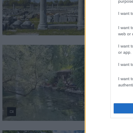
purpose
I want 
I want t
web or d
I want t
or app.
I want t
I want t
authenti