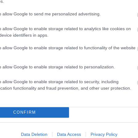
s.
Ένα road trip στην Ανατολική Μακεδονία με στα
to allow Google to send me personalized advertising.
μνημεία μοναδικής φυσικής ομορφιάς.
o allow Google to enable storage related to analytics like cookies on
evice identifiers in apps.
o allow Google to enable storage related to functionality of the website
o allow Google to enable storage related to personalization.
Γνωρίστε το μικρό «Άμστερ
o allow Google to enable storage related to security, including
cation functionality and fraud prevention, and other user protection.
Το καταπράσινο ελληνικό χωριό με το πανέμορφο
CONFIRM
Data Deletion
Data Access
Privacy Policy