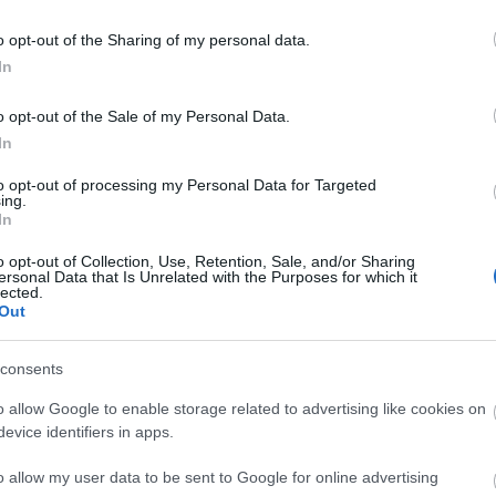
o opt-out of the Sharing of my personal data.
In
BEST OF
o opt-out of the Sale of my Personal Data.
10 υπέροχοι προορισμοί για
In
στην Ελλάδα
to opt-out of processing my Personal Data for Targeted
ing.
In
Τα Χριστούγεννα έρχονται και εμείς σας προτεί
γιορτινά ταξίδια.
o opt-out of Collection, Use, Retention, Sale, and/or Sharing
ersonal Data that Is Unrelated with the Purposes for which it
lected.
Out
consents
o allow Google to enable storage related to advertising like cookies on
evice identifiers in apps.
Πεδιάδα Πολιτισμού: Ένα τα
o allow my user data to be sent to Google for online advertising