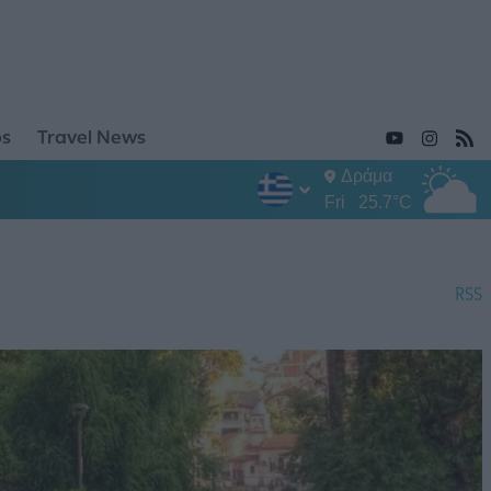
ps
Travel News
Δράμα
Fri
25.7°C
RSS