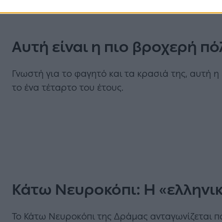
Αυτή είναι η πιο βροχερή πό
Γνωστή για το φαγητό και τα κρασιά της, αυτή η
το ένα τέταρτο του έτους.
Κάτω Νευροκόπι: Η «ελληνικ
To Κάτω Νευροκόπι της Δράμας ανταγωνίζεται πο