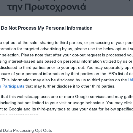
την Πρωτοχρονιά
Γιορτινοί προορισμοί για αξέχαστες στιγμές με τ
-
Do Not Process My Personal Information
εξορμήσεις στην ελληνική φύση.
to opt-out of the sale, sharing to third parties, or processing of your per
formation for targeted advertising by us, please use the below opt-out s
r selection. Please note that after your opt-out request is processed y
eing interest-based ads based on personal information utilized by us or
disclosed to third parties prior to your opt-out. You may separately opt-
BEST OF
losure of your personal information by third parties on the IAB’s list of
. This information may also be disclosed by us to third parties on the
IA
Τρεις προορισμοί με ξεχωρι
Participants
that may further disclose it to other third parties.
 that this website/app uses one or more Google services and may gath
Ιστορία, παράδοση και φυσική ομορφιά συνδυάζ
including but not limited to your visit or usage behaviour. You may click 
 to Google and its third-party tags to use your data for below specifi
τα Θεοφάνια με ιδιαίτερα τοπικά έθιμα.
ogle consent section.
l Data Processing Opt Outs