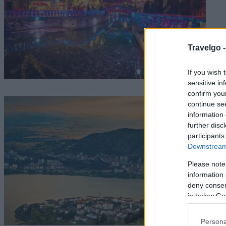
Travelgo 
If you wish 
sensitive in
confirm you
continue se
information 
further disc
participants
Downstream 
Please note
information 
deny consent
in below Go
Persona