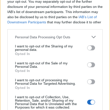
your opt-out. You may separately opt-out of the further
disclosure of your personal information by third parties on the
IAB’s list of downstream participants. This information may
also be disclosed by us to third parties on the
IAB’s List of
Downstream Participants
that may further disclose it to other
third parties.
Please note that this website/app uses one or more Google
Personal Data Processing Opt Outs
ΕΞΩΤΕΡΙΚΟ
20.05.2026
services and may gather and store information including but
not limited to your visit or usage behaviour. You may click to
I want to opt-out of the Sharing of my
5 λόγοι για να ταξιδέψετε στο
personal data.
grant or deny consent to Google and its third-party tags to
Opted In
Μαυροβούνιο
use your data for below specified purposes in below Google
consent section.
I want to opt-out of the Sale of my
Personal Data.
Μαγευτικά τοπία που συνδυάζουν βουνό και θάλασσα,
Opted In
καλοδιατηρημένες μεσαιωνικές πόλεις, γραφικά λιμάνια
I want to opt-out of processing my
και δαντελωτές ακτές στην Αδριατική. Το Μαυροβούνιο
Personal Data for Targeted Advertising.
Opted In
είναι μια μικρή χώρα με μεγάλη ομορφιά.
I want to opt-out of Collection, Use,
Retention, Sale, and/or Sharing of my
Personal Data that Is Unrelated with the
Purposes for which it was collected.