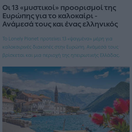
Οι 13 «μυστικοί» προορισμοί της
Ευρώπης για το καλοκαίρι -
Ανάμεσά τους και ένας ελληνικός
Το Lonely Planet προτείνει 13 «ψαγμένα» μέρη για
καλοκαιρινές διακοπές στην Ευρώπη. Ανάμεσά τους
βρίσκεται και μια περιοχή της ηπειρωτικής Ελλάδας.