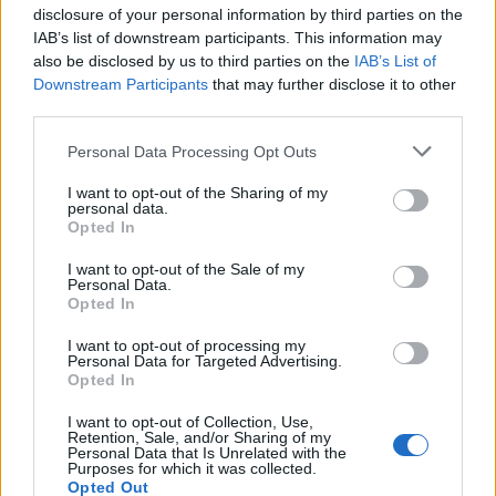
Νησί των Χριστουγέννων: Το
disclosure of your personal information by third parties on the
εξωτικό νησί που δεν θυμίζει σε
IAB’s list of downstream participants. This information may
τίποτα τα Χριστούγεννα
also be disclosed by us to third parties on the
IAB’s List of
Downstream Participants
that may further disclose it to other
third parties.
Μπορεί ο Άγιος Βασίλης να μην βρίσκεται εκεί, όμως το
Please note that this website/app uses one or more Google
Νησί των Χριστουγέννων, στον Ινδικό Ωκεανό,
Personal Data Processing Opt Outs
services and may gather and store information including but
προσφέρει μια αξέχαστη ταξιδιωτική εμπειρία στους
not limited to your visit or usage behaviour. You may click to
I want to opt-out of the Sharing of my
personal data.
επισκέπτες του. Στο εξωτικό «Christmas Island» η φύση
grant or deny consent to Google and its third-party tags to
Opted In
use your data for below specified purposes in below Google
είναι αυτή που κλέβει την παράσταση.
consent section.
I want to opt-out of the Sale of my
Personal Data.
Opted In
I want to opt-out of processing my
Personal Data for Targeted Advertising.
Opted In
I want to opt-out of Collection, Use,
Retention, Sale, and/or Sharing of my
Personal Data that Is Unrelated with the
Purposes for which it was collected.
Opted Out