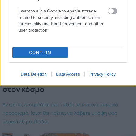
I want to allow Google to enable storage
related to security, including authentication
functionality and fraud prevention, and other
user protection.
CONFIRM
BEST OF
24.07.2023
Data Deletion
Data Access
Privacy Policy
Τα πιο ακριβά διαβατήρια και βίζες
στον κόσμο
Αν φέτος ετοιμάζετε ένα ταξίδι σε κάποιο μακρινό
προορισμό, ίσως θα πρέπει να λάβετε υπόψη σας
μερικά έξτρα έξοδα.