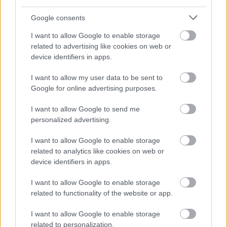
Google consents
I want to allow Google to enable storage
related to advertising like cookies on web or
device identifiers in apps.
BEST OF
22.11.2023
I want to allow my user data to be sent to
Η επικίνδυνη πόλη που έχει σβηστεί
Google for online advertising purposes.
από τους χάρτες
I want to allow Google to send me
personalized advertising.
Πώς η πόλη Wittenoom στην Αυστραλία έγινε μία από
τις πιο μολυσμένες περιοχές του πλανήτη.
I want to allow Google to enable storage
Εγκαταλείφθηκε εντελώς και αφαιρέθηκε από όλους
related to analytics like cookies on web or
device identifiers in apps.
τους χάρτες.
I want to allow Google to enable storage
related to functionality of the website or app.
I want to allow Google to enable storage
related to personalization.