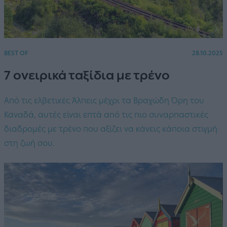
BEST OF
28.10.2025
7 ονειρικά ταξίδια με τρένο
Από τις ελβετικές Άλπεις μέχρι τα Βραχώδη Όρη του
Καναδά, αυτές είναι επτά από τις πιο συναρπαστικές
διαδρομές με τρένο που αξίζει να κάνεις κάποια στιγμή
στη ζωή σου.