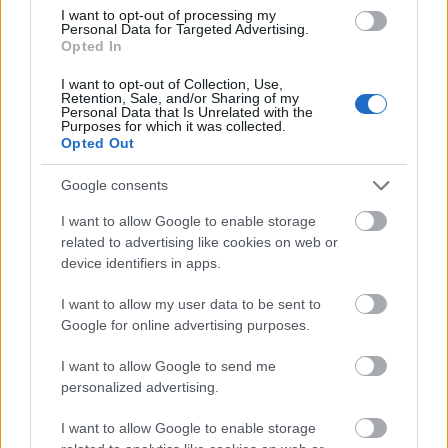
I want to opt-out of processing my
Personal Data for Targeted Advertising.
Opted In
I want to opt-out of Collection, Use,
Retention, Sale, and/or Sharing of my
Personal Data that Is Unrelated with the
Purposes for which it was collected.
Opted Out
Google consents
Πηγή: Shutterstock
I want to allow Google to enable storage
related to advertising like cookies on web or
Δίπλα στον εναέριο αναβατήρα υπάρχει το Lift Bar,
device identifiers in apps.
όπου μπορεί κανείς να απολαύσει ζεστά ροφήματα,
I want to allow my user data to be sent to
ποτά και snacks, ενώ στην κορυφή του βουνού, στα
Google for online advertising purposes.
2.005 μ., υπάρχει chalet όπου μπορεί κανείς να
I want to allow Google to send me
απολαύσει τον καφέ του μαζί με μια υπέροχη
personalized advertising.
πανοραμική θέα (ειδικά αν ο καιρός είναι καλός και
καθαρός) στον Όλυμπο, το Μπέλες, τον Βόρα και τη
I want to allow Google to enable storage