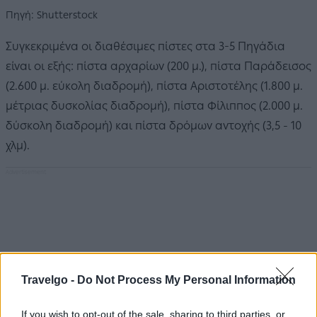
Πηγή: Shutterstock
Συγκεκριμένα οι διαθέσιμες πίστες στα 3-5 Πηγάδια
είναι οι εξής: πίστα αρχαρίων (200 μ.), πίστα Παράδεισος
(2.600 μ. εύκολη διαδρομή), πίστα Αριστοτέλης (1.800 μ.
μέτριας δυσκολίας διαδρομή), πίστα Φίλιππος (2.000 μ.
δύσκολη διαδρομή) και πίστα δρόμων αντοχής (3,5 - 10
χλμ).
Travelgo -
Do Not Process My Personal Information
If you wish to opt-out of the sale, sharing to third parties, or