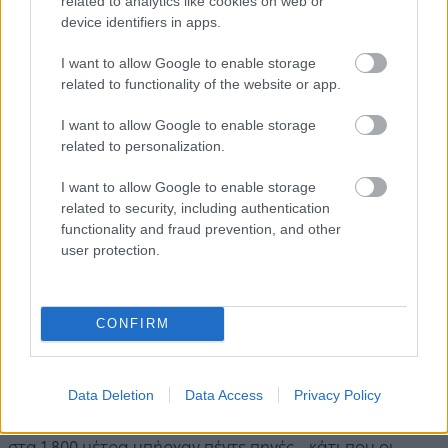
related to analytics like cookies on web or
λίμνη Βεγορίτιδα. Εκτός από σκι και snowboard,
device identifiers in apps.
μπορείτε να κάνετε βόλτα με snowmobile αλλά και
ορειβασία, ποδηλασία και αλεξίπτωτο πλαγιάς.
I want to allow Google to enable storage
related to functionality of the website or app.
I want to allow Google to enable storage
related to personalization.
I want to allow Google to enable storage
related to security, including authentication
functionality and fraud prevention, and other
user protection.
CONFIRM
Από πού πήρε όμως το όνομά του; Το χιονοδρομικό
ονομάστηκε έτσι γιατί στη βάση του χιονοδρομικού,
Data Deletion
Data Access
Privacy Policy
στα 1.430 μέτρα, υπήρχαν τρεις πηγές, ενώ ψηλότερα
στα 1.800 μέτρα υπήρχαν πέντε πηγές - κάτι που οι