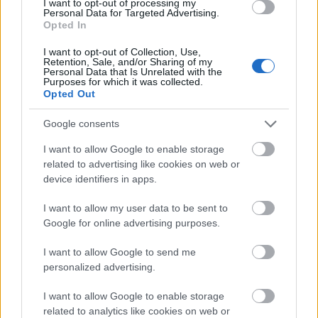
I want to opt-out of processing my
Personal Data for Targeted Advertising.
Opted In
I want to opt-out of Collection, Use,
Πηγή: Shutterstock
Retention, Sale, and/or Sharing of my
Personal Data that Is Unrelated with the
Purposes for which it was collected.
Χτισμένη στις όχθες του ποταμού Μολδάβα, η
Πράγα
Opted Out
είναι, όπως το είχε διατυπώσει και ο Γκαίτε, το
Google consents
«ομορφότερο πετράδι στο πέτρινο στέμμα του κόσμου».
Το ιστορικό κέντρο, η μεγάλη αγορά στην πλατεία της
I want to allow Google to enable storage
related to advertising like cookies on web or
Παλιάς Πόλης με το αριστουργηματικό Αστρονομικό
device identifiers in apps.
Ρολόι, η Γέφυρα του Καρόλου, τα σοκάκια της ιστορικής
I want to allow my user data to be sent to
συνοικίας Mala Strana και φυσικά το παραμυθένιο
Google for online advertising purposes.
Κάστρο θα σας πείσουν ότι η Πράγα είναι ο τέλειος
ρομαντικός προορισμός.
I want to allow Google to send me
personalized advertising.
I want to allow Google to enable storage
related to analytics like cookies on web or