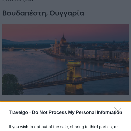
Βουδαπέστη, Ουγγαρία
Πηγή: Shutterstock
Travelgo -
Do Not Process My Personal Information
Αγκαλιάζοντας τον επιβλητικό Δούναβη, με τους λόφους
της Βούδας στα δυτικά και την Πέστη στα ανατολικά, η
If you wish to opt-out of the sale, sharing to third parties, or