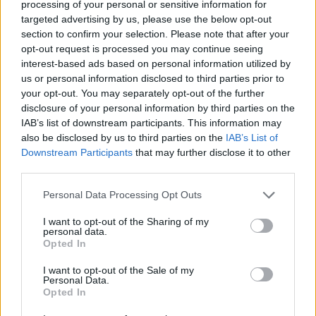
Βουδαπέστη
είναι αναμφίβολα μία από τις
processing of your personal or sensitive information for
targeted advertising by us, please use the below opt-out
ομορφότερες πόλεις της Ευρώπης. Με μπαρόκ,
section to confirm your selection. Please note that after your
νεοκλασικά και μοντέρνα στοιχεία, πάρκα που σφύζουν
opt-out request is processed you may continue seeing
από ζωντάνια, μουσεία γεμάτα με θησαυρούς και
interest-based ads based on personal information utilized by
us or personal information disclosed to third parties prior to
ρομαντικά ποταμόπλοια να προσφέρουν εκδρομές στον
your opt-out. You may separately opt-out of the further
γραφικό Δούναβη, η πρωτεύουσα της Ουγγαρίας
disclosure of your personal information by third parties on the
αποτελεί ένα στολίδι, τόσο την ημέρα όσο και τη νύχτα.
IAB’s list of downstream participants. This information may
also be disclosed by us to third parties on the
IAB’s List of
Πράγα, Τσεχία
Downstream Participants
that may further disclose it to other
third parties.
Please note that this website/app uses one or more Google
Personal Data Processing Opt Outs
services and may gather and store information including but
not limited to your visit or usage behaviour. You may click to
I want to opt-out of the Sharing of my
personal data.
grant or deny consent to Google and its third-party tags to
Opted In
use your data for below specified purposes in below Google
consent section.
I want to opt-out of the Sale of my
Personal Data.
Opted In