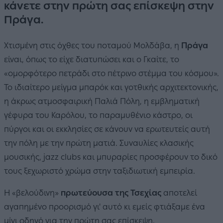
κάνετε στην πρώτη σας επίσκεψη στην
Πράγα.
Χτισμένη στις όχθες του ποταμού Μολδάβα, η
Πράγα
είναι, όπως το είχε διατυπώσει και ο Γκαίτε, το
«ομορφότερο πετράδι στο πέτρινο στέμμα του κόσμου».
Το ιδιαίτερο μείγμα μπαρόκ και γοτθικής αρχιτεκτονικής,
η άκρως ατμοσφαιρική Παλιά Πόλη, η εμβληματική
γέφυρα του Καρόλου, το παραμυθένιο κάστρο, οι
πύργοι και οι εκκλησίες σε κάνουν να ερωτευτείς αυτή
την πόλη με την πρώτη ματιά. Συναυλίες κλασικής
μουσικής, jazz clubs και μπυραρίες προσφέρουν το δικό
τους ξεχωριστό χρώμα στην ταξιδιωτική εμπειρία.
Η «βελούδινη»
πρωτεύουσα της Τσεχίας
αποτελεί
αγαπημένο προορισμό γι' αυτό κι εμείς φτιάξαμε ένα
μίνι οδηγό για την πρώτη σας επίσκεψη.