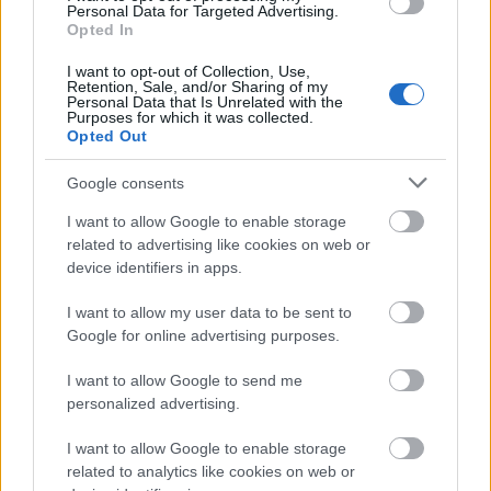
Περπατήστε στους λιθόστρωτους δρόμους της
Mala
Personal Data for Targeted Advertising.
Opted In
Strana
, της περιοχής κάτω από το κάστρο. Γραφικά
σοκάκια, μπαρόκ κτίρια, πλατείες, κατάφυτοι κήποι και
I want to opt-out of Collection, Use,
Retention, Sale, and/or Sharing of my
πολλά cafes, μικρομάγαζα και εστιατόρια δίπλα στο
Personal Data that Is Unrelated with the
Purposes for which it was collected.
ποτάμι, συνθέτουν το σκηνικό στην πιο γοητευτική
Opted Out
συνοικία της Πράγας.
Google consents
I want to allow Google to enable storage
related to advertising like cookies on web or
device identifiers in apps.
I want to allow my user data to be sent to
Google for online advertising purposes.
I want to allow Google to send me
personalized advertising.
I want to allow Google to enable storage
related to analytics like cookies on web or