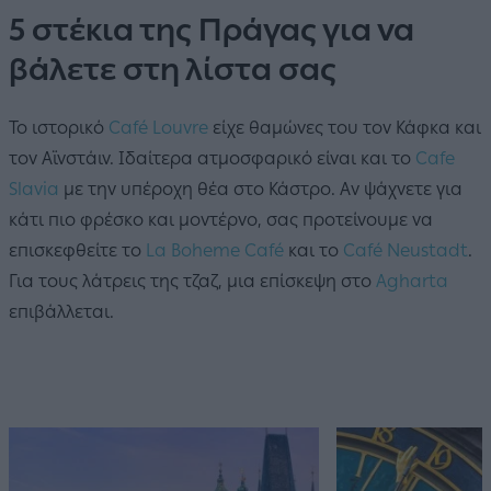
5 στέκια της Πράγας για να
βάλετε στη λίστα σας
Το ιστορικό
Café Louvre
είχε θαμώνες του τον Κάφκα και
τον Αϊνστάιν. Ιδαίτερα ατμοσφαρικό είναι και το
Cafe
Slavia
με την υπέροχη θέα στο Κάστρο. Αν ψάχνετε για
κάτι πιο φρέσκο και μοντέρνο, σας προτείνουμε να
επισκεφθείτε το
La Boheme Café
και το
Café Neustadt
.
Για τους λάτρεις της τζαζ, μια επίσκεψη στο
Agharta
επιβάλλεται.