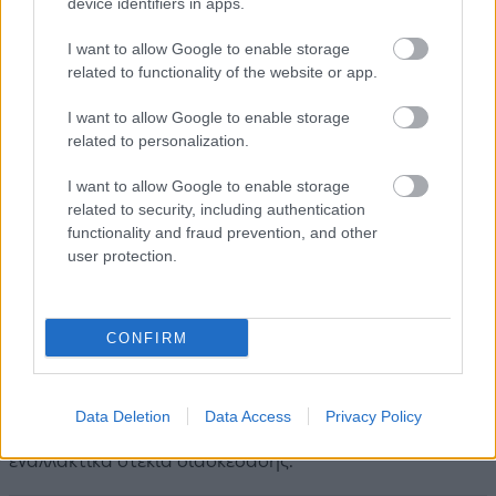
device identifiers in apps.
I want to allow Google to enable storage
Επισκεφθείτε το γραφικό
νησάκι Kampa
,
απέναντι από
related to functionality of the website or app.
την όχθη της Mala Strana. Έχει ένα πάρκο με υπέροχη
θέα στην Παλιά Πόλη, ενώ στο κανάλι του νησιού έχουν
I want to allow Google to enable storage
related to personalization.
διατηρηθεί δύο νερόμυλοι.
I want to allow Google to enable storage
Αποδράστε στο λόφο του
Vysehrad
, στα νότια της
related to security, including authentication
πόλης, όπου βρίσκεται το δεύτερο κάστρο της Πράγας.
functionality and fraud prevention, and other
Έχει ήσυχα καταπράσινα παρκάκια και προσφέρει
user protection.
πανοραμική θέα στο ποτάμι και στην Παλιά Πόλη.
Περιηγηθείτε στο Josefov, την παλιά
Εβραϊκή συνοικία
,
CONFIRM
βόρεια της Παλιάς Πόλης. Εκεί θα δείτε το Εβραϊκό
Μουσείο, τις συναγωγές και το Εβραϊκό Κοιμητήριο, ενώ
Data Deletion
Data Access
Privacy Policy
θα ανακαλύψετε ατελιέ Τσέχων σχεδιαστών και
εναλλακτικά στέκια διασκέδασης.