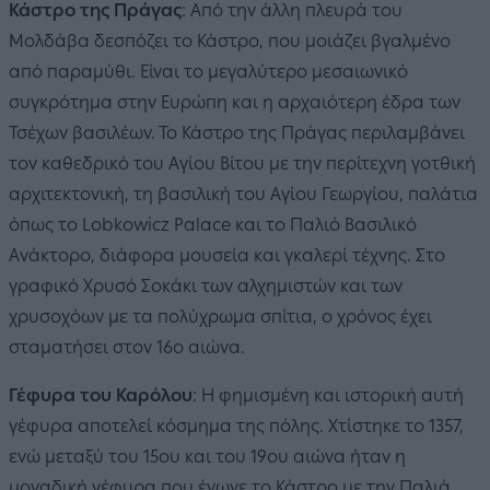
Κάστρο της Πράγας
: Από την άλλη πλευρά του
Μολδάβα δεσπόζει το Κάστρο, που μοιάζει βγαλμένο
από παραμύθι. Είναι το μεγαλύτερο μεσαιωνικό
συγκρότημα στην Ευρώπη και η αρχαιότερη έδρα των
Τσέχων βασιλέων. Το Κάστρο της Πράγας περιλαμβάνει
τον καθεδρικό του Αγίου Βίτου με την περίτεχνη γοτθική
αρχιτεκτονική, τη βασιλική του Αγίου Γεωργίου, παλάτια
όπως το Lobkowicz Palace και το Παλιό Βασιλικό
Ανάκτορο, διάφορα μουσεία και γκαλερί τέχνης. Στο
γραφικό Χρυσό Σοκάκι των αλχημιστών και των
χρυσοχόων με τα πολύχρωμα σπίτια, ο χρόνος έχει
σταματήσει στον 16ο αιώνα.
Γέφυρα του Καρόλου
: Η φημισμένη και ιστορική αυτή
γέφυρα αποτελεί κόσμημα της πόλης. Χτίστηκε το 1357,
ενώ μεταξύ του 15ου και του 19ου αιώνα ήταν η
μοναδική γέφυρα που ένωνε το Κάστρο με την Παλιά