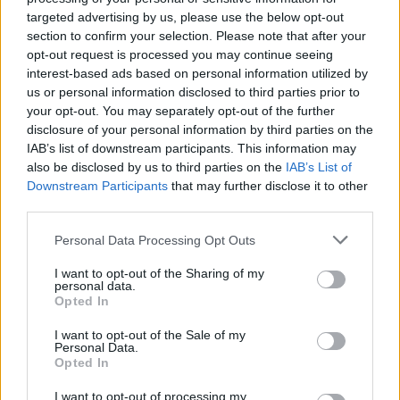
targeted advertising by us, please use the below opt-out
section to confirm your selection. Please note that after your
opt-out request is processed you may continue seeing
interest-based ads based on personal information utilized by
us or personal information disclosed to third parties prior to
your opt-out. You may separately opt-out of the further
disclosure of your personal information by third parties on the
IAB’s list of downstream participants. This information may
also be disclosed by us to third parties on the
IAB’s List of
Downstream Participants
that may further disclose it to other
third parties.
8 πράγματα που πρέπει να
Please note that this website/app uses one or more Google
κάνετε στην Πράγα
Personal Data Processing Opt Outs
services and may gather and store information including but
not limited to your visit or usage behaviour. You may click to
I want to opt-out of the Sharing of my
personal data.
Κάντε μια βόλτα στην οδό
Parizska
που ξεκινάει από την
grant or deny consent to Google and its third-party tags to
Opted In
use your data for below specified purposes in below Google
πλατεία της Παλιάς Πόλης και καταλήγει στο ποτάμι.
consent section.
I want to opt-out of the Sale of my
Θα δείτε σπίτια με ωραίες προσόψεις και χαζέψετε σε
Personal Data.
Opted In
βιτρίνες διάσημων οίκων μόδας.
I want to opt-out of processing my