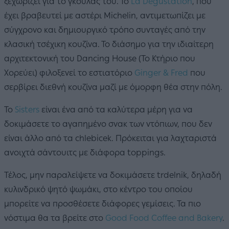
ξεχωρίζει για το γκούλας του. Το
La Degustation
, που
έχει βραβευτεί με αστέρι Michelin, αντιμετωπίζει με
σύγχρονo και δημιουργικό τρόπο συνταγές από την
κλασική τσέχικη κουζίνα. Το διάσημο για την ιδιαίτερη
αρχιτεκτονική του Dancing House (Το Κτήριο που
Χορεύει) φιλοξενεί το εστιατόριο
Ginger & Fred
που
σερβίρει διεθνή κουζίνα μαζί με όμορφη θέα στην πόλη.
Το
Sisters
είναι ένα από τα καλύτερα μέρη για να
δοκιμάσετε το αγαπημένο σνακ των ντόπιων, που δεν
είναι άλλο από τα chlebicek. Πρόκειται για λαχταριστά
ανοιχτά σάντουιτς με διάφορα toppings.
Τέλος, μην παραλείψετε να δοκιμάσετε trdelnik, δηλαδή
κυλινδρικό ψητό ψωμάκι, στο κέντρο του οποίου
μπορείτε να προσθέσετε διάφορες γεμίσεις. Τα πιο
νόστιμα θα τα βρείτε στο
Good Food Coffee and Bakery
.