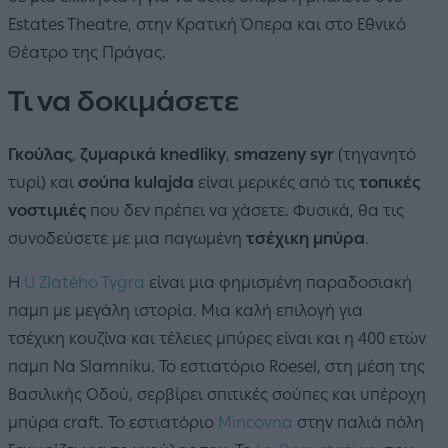
Estates Theatre, στην Κρατική Όπερα και στο Εθνικό
Θέατρο της Πράγας.
Τι να δοκιμάσετε
Γκούλας
,
ζυμαρικά knedliky
,
smazeny syr
(τηγανητό
τυρί) και
σούπα kulajda
είναι μερικές από τις
τοπικές
νοστιμιές
που δεν πρέπει να χάσετε. Φυσικά, θα τις
συνοδεύσετε με μια παγωμένη
τσέχικη μπύρα
.
Η
U Zlatého Tygra
είναι μια φημισμένη παραδοσιακή
παμπ με μεγάλη ιστορία. Μια καλή επιλογή για
τσέχικη κουζίνα και τέλειες μπύρες είναι και η 400 ετών
παμπ Na Slamniku. Το εστιατόριο Roesel, στη μέση της
Βασιλικής Οδού, σερβίρει σπιτικές σούπες και υπέροχη
μπύρα craft. Το εστιατόριο
Mincovna
στην παλιά πόλη