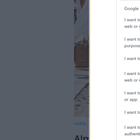
Google 
I want t
web or d
I want t
purpose
I want 
I want t
web or d
I want t
or app.
I want t
ΗΛΕΙΑ - ΔΙΑΜΟΝΗ
I want t
authenti
Almira Hotel