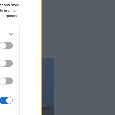
er and store
to grant or
ed purposes