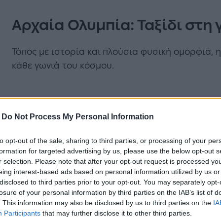
Αρχαία Ολυμπία: Ταξίδι στη
Τόπος με ιστορία και πλούσια φυσική ομορφιά, 
κάθε γωνιά του κόσμου.
-
Do Not Process My Personal Information
to opt-out of the sale, sharing to third parties, or processing of your per
formation for targeted advertising by us, please use the below opt-out s
r selection. Please note that after your opt-out request is processed y
Ανδρίτσαινα: Το ορεινό διαμ
eing interest-based ads based on personal information utilized by us or
disclosed to third parties prior to your opt-out. You may separately opt-
losure of your personal information by third parties on the IAB’s list of
Χτισμένη σε μια καταπράσινη πλαγιά της ορεινής
. This information may also be disclosed by us to third parties on the
IA
η Ανδρίτσαινα είναι ένα από τα πιο γραφικά χω
Participants
that may further disclose it to other third parties.