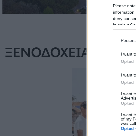
Please note
information 
deny consent
in below Go
Persona
ΞΕΝΟΔΟΧΕΙΑ
ΠΕΡΙΣΣΟΤΕΡΑ
I want t
Opted 
I want t
Opted 
I want 
Advertis
Opted 
I want t
of my P
was col
Opted 