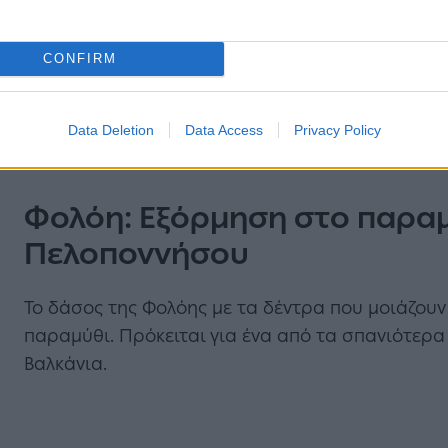
σο της Ηλείας
Apartments &
CONFIRM
Data Deletion
Data Access
Privacy Policy
Φολόη: Εξόρμηση στο παραμ
Πελοποννήσου
Το δάσος της Φολόης με τα δέντρα που μοιάζουν 
παραμύθι. Πρόκειται για ένα από τα σπανιότερ
Βαλκάνια.