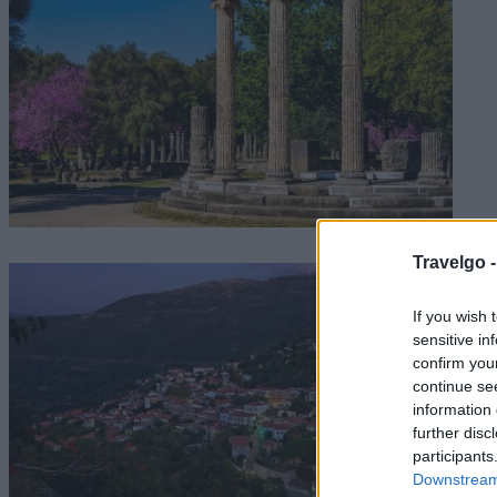
Travelgo 
If you wish 
sensitive in
confirm you
continue se
information 
further disc
participants
Downstream 