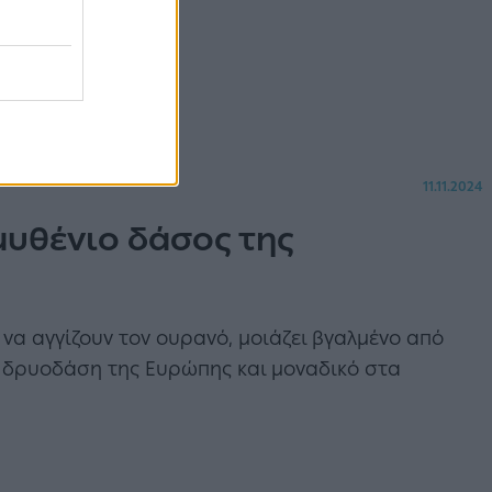
 Spa
11.11.2024
υθένιο δάσος της
να αγγίζουν τον ουρανό, μοιάζει βγαλμένο από
α δρυοδάση της Ευρώπης και μοναδικό στα