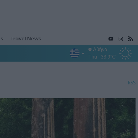
ps
Travel News
Αθήνα
Thu
33.9°C
RSS