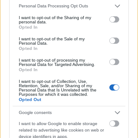
Please note that this website/app uses one or more Google
Personal Data Processing Opt Outs
services and may gather and store information including but
not limited to your visit or usage behaviour. You may click to
I want to opt-out of the Sharing of my
personal data.
grant or deny consent to Google and its third-party tags to
Opted In
use your data for below specified purposes in below Google
consent section.
I want to opt-out of the Sale of my
Personal Data.
Opted In
I want to opt-out of processing my
Personal Data for Targeted Advertising.
Opted In
I want to opt-out of Collection, Use,
ΘΕΣΣΑΛΟΝΙΚΗ - ΔΙΑΜΟΝΗ
Retention, Sale, and/or Sharing of my
Personal Data that Is Unrelated with the
Purposes for which it was collected.
Makedonia Palace: Το στολίδι της
Opted Out
Θεσσαλονίκης
Google consents
I want to allow Google to enable storage
related to advertising like cookies on web or
device identifiers in apps.