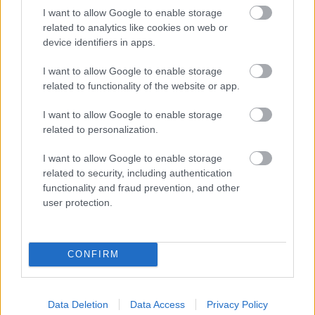
I want to allow Google to enable storage
related to analytics like cookies on web or
device identifiers in apps.
I want to allow Google to enable storage
related to functionality of the website or app.
I want to allow Google to enable storage
related to personalization.
I want to allow Google to enable storage
related to security, including authentication
functionality and fraud prevention, and other
user protection.
BEST OF
07.07.2021
Lonely Planet: Τα 12 μέρη που
CONFIRM
πρέπει να επισκεφθείτε στην
Ελλάδα
Data Deletion
Data Access
Privacy Policy