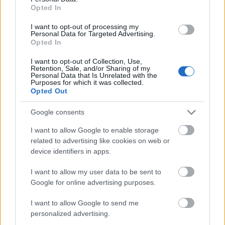
Opted In
I want to opt-out of processing my
Personal Data for Targeted Advertising.
Opted In
I want to opt-out of Collection, Use,
Retention, Sale, and/or Sharing of my
Personal Data that Is Unrelated with the
BEST OF
31.08.2021
Purposes for which it was collected.
Opted Out
Lonely Planet: 10 πεζοπορικές
διαδρομές στην Ελλάδα που θα σας
Google consents
μείνουν αξέχαστες
I want to allow Google to enable storage
related to advertising like cookies on web or
device identifiers in apps.
Το Lonely Planet παρουσιάζει 10 από τις πιο ξεχωριστές
πεζοπορικές διαδρομές στην ηπειρωτική και νησιωτική
I want to allow my user data to be sent to
Ελλάδα για ταξιδιώτες που θέλουν να γίνουν ένα με τη
Google for online advertising purposes.
φύση
I want to allow Google to send me
personalized advertising.