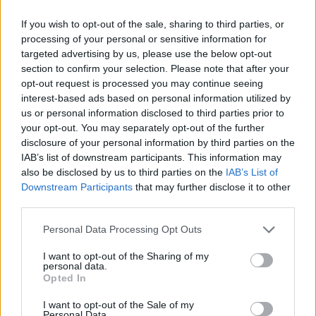
Παγκόσμιο Κέντρο Κυκλικής
If you wish to opt-out of the sale, sharing to third parties, or
Οικονομίας και Πολιτισμού, στο
processing of your personal or sensitive information for
ομορφότερο μπαλκόνι των Δελφών
targeted advertising by us, please use the below opt-out
section to confirm your selection. Please note that after your
opt-out request is processed you may continue seeing
Το ιστορικό «Παβίλιον» στους Δελφούς
interest-based ads based on personal information utilized by
ανακατασκευάστηκε από την Polygreen και στη θέση
us or personal information disclosed to third parties prior to
του δημιουργήθηκε το «π», το Παγκόσμιο Κέντρο για την
your opt-out. You may separately opt-out of the further
disclosure of your personal information by third parties on the
Κυκλική Οικονομία και τον Πολιτισμό. Ξεναγηθήκαμε και
IAB’s list of downstream participants. This information may
μάθαμε από κοντά τι σημαίνει «Just Go Zero».
also be disclosed by us to third parties on the
IAB’s List of
Downstream Participants
that may further disclose it to other
third parties.
Please note that this website/app uses one or more Google
Personal Data Processing Opt Outs
services and may gather and store information including but
not limited to your visit or usage behaviour. You may click to
I want to opt-out of the Sharing of my
personal data.
grant or deny consent to Google and its third-party tags to
Opted In
use your data for below specified purposes in below Google
consent section.
I want to opt-out of the Sale of my
Personal Data.