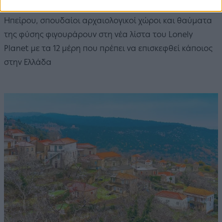
Νησιά του Αιγαίου αλλά και του Ιονίου, χωριά της
Ηπείρου, σπουδαίοι αρχαιολογικοί χώροι και θαύματα
της φύσης φιγουράρουν στη νέα λίστα του Lonely
Planet με τα 12 μέρη που πρέπει να επισκεφθεί κάποιος
στην Ελλάδα