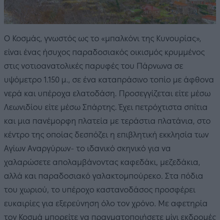
Ο Κοσμάς, γνωστός ως το «μπαλκόνι της Κυνουρίας»,
είναι ένας ήσυχος παραδοσιακός οικισμός κρυμμένος
στις νοτιοανατολικές παρυφές του Πάρνωνα σε
υψόμετρο 1.150 μ., σε ένα καταπράσινο τοπίο με άφθονα
νερά και υπέροχα ελατοδάση. Προσεγγίζεται είτε μέσω
Λεωνιδίου είτε μέσω Σπάρτης. Έχει πετρόχτιστα σπίτια
και μια πανέμορφη πλατεία με τεράστια πλατάνια, στο
κέντρο της οποίας δεσπόζει η επιβλητική εκκλησία των
Αγίων Αναργύρων- το ιδανικό σκηνικό για να
χαλαρώσετε απολαμβάνοντας καφεδάκι, μεζεδάκια,
αλλά και παραδοσιακό γαλακτομπούρεκο. Στα πόδια
του χωριού, το υπέροχο καστανοδάσος προσφέρει
ευκαιρίες για εξερεύνηση όλο τον χρόνο. Με αφετηρία
τον Κοσμά μπορείτε να πραγματοποιήσετε μίνι εκδρομές