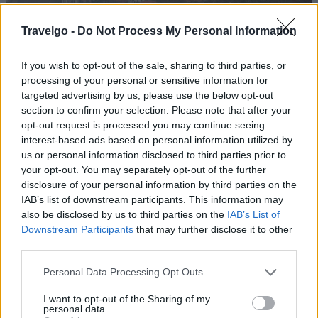
Travelgo -
Do Not Process My Personal Information
If you wish to opt-out of the sale, sharing to third parties, or
processing of your personal or sensitive information for
targeted advertising by us, please use the below opt-out
section to confirm your selection. Please note that after your
opt-out request is processed you may continue seeing
interest-based ads based on personal information utilized by
us or personal information disclosed to third parties prior to
Περίπου 20 χλμ. ανατολικά από τον Βόλο, κοντά στη
your opt-out. You may separately opt-out of the further
disclosure of your personal information by third parties on the
Βυζίτσα και τις Μηλιές, ο Άγιος Γεώργιος Νηλείας είναι
IAB’s list of downstream participants. This information may
ένα λιγότερο γνωστό αλλά πανέμορφο χωριό του
also be disclosed by us to third parties on the
IAB’s List of
Πηλίου. Απλωμένο αμφιθεατρικά ανάμεσα σε δύο
Downstream Participants
that may further disclose it to other
third parties.
ράχες, σε υψόμετρο 700 μ. περίπου, αποτελεί το
ορεινότερο χωριό του Πηλίου και φημίζεται για την
Please note that this website/app uses one or more Google
Personal Data Processing Opt Outs
services and may gather and store information including but
υπέροχη θέα του στον Παγασητικό κόλπο. Η καρδιά του
not limited to your visit or usage behaviour. You may click to
I want to opt-out of the Sharing of my
χωριού χτυπάει στη γαλήνια πλατεία του, μία από τις
personal data.
grant or deny consent to Google and its third-party tags to