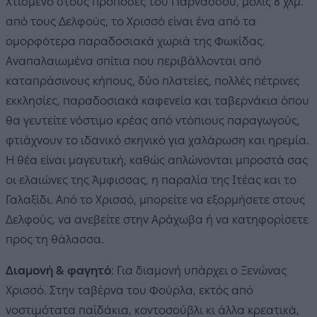
Χτισμένο στους πρόποδες του Παρνασσού, μόλις 8 χλμ.
από τους Δελφούς, το Χρισσό είναι ένα από τα
ομορφότερα παραδοσιακά χωριά της Φωκίδας.
Αναπαλαιωμένα σπίτια που περιβάλλονται από
καταπράσινους κήπους, δύο πλατείες, πολλές πέτρινες
εκκλησίες, παραδοσιακά καφενεία και ταβερνάκια όπου
θα γευτείτε νόστιμο κρέας από ντόπιους παραγωγούς,
φτιάχνουν το ιδανικό σκηνικό για χαλάρωση και ηρεμία.
Η θέα είναι μαγευτική, καθώς απλώνονται μπροστά σας
οι ελαιώνες της Άμφισσας, η παραλία της Ιτέας και το
Γαλαξίδι. Από το Χρισσό, μπορείτε να εξορμήσετε στους
Δελφούς, να ανεβείτε στην Αράχωβα ή να κατηφορίσετε
προς τη θάλασσα.
Διαμονή & φαγητό
: Για διαμονή υπάρχει ο Ξενώνας
Χρισσό. Στην ταβέρνα του Φούρλα, εκτός από
νοστιμότατα παϊδάκια, κοντοσούβλι κι άλλα κρεατικά,