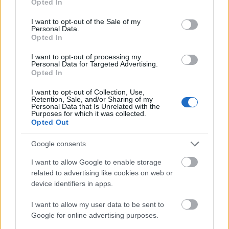
Opted In
ομορφότερες του Πηλίου. Εδώ, τα παλιά πέτρινα σπίτια
use your data for below specified purposes in below Google
consent section.
I want to opt-out of the Sale of my
στέκουν δίπλα σε νεοκλασικά αρχοντικά του 19ου
Personal Data.
αιώνα. Τα τελευταία ανήκουν σε εμπόρους που
Opted In
μετανάστευσαν στην Αίγυπτο και έκαναν περιουσίες
I want to opt-out of processing my
Personal Data for Targeted Advertising.
πριν επιστρέψουν στο χωριό για να χτίσουν
Opted In
εντυπωσιακές εξοχικές κατοικίες. Πέτρινες βρύσες και
I want to opt-out of Collection, Use,
τρεχούμενα νερά συμπληρώνουν την εικόνα του
Retention, Sale, and/or Sharing of my
Personal Data that Is Unrelated with the
χωριού. Η φύση τριγύρω σε καλεί για εξορμήσεις στο
Purposes for which it was collected.
δάσος, περιπάτους και πεζοπορία.
Opted Out
Google consents
Διαμονή & φαγητό
: Το Anovolios Boutique Hotel θα σας
φιλοξενήσει σε ανακαινισμένα παλιά πέτρινα σπίτια με
I want to allow Google to enable storage
related to advertising like cookies on web or
πολύ περιποιημένα δωμάτια. Πιάστε τραπέζι στο
device identifiers in apps.
Ουζερί του Στεφανή για λαχταριστούς ντόπιους μεζέδες
και τσίπουρο.
I want to allow my user data to be sent to
Google for online advertising purposes.