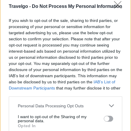
Travelgo -
Do Not Process My Personal Information
μες στη φύση και πληθωρικές τοπικές γεύσεις.
If you wish to opt-out of the sale, sharing to third parties, or
processing of your personal or sensitive information for
targeted advertising by us, please use the below opt-out
section to confirm your selection. Please note that after your
opt-out request is processed you may continue seeing
interest-based ads based on personal information utilized by
us or personal information disclosed to third parties prior to
your opt-out. You may separately opt-out of the further
disclosure of your personal information by third parties on the
IAB’s list of downstream participants. This information may
also be disclosed by us to third parties on the
IAB’s List of
Downstream Participants
that may further disclose it to other
third parties.
Please note that this website/app uses one or more Google
Personal Data Processing Opt Outs
services and may gather and store information including but
not limited to your visit or usage behaviour. You may click to
I want to opt-out of the Sharing of my
personal data.
grant or deny consent to Google and its third-party tags to
Opted In
use your data for below specified purposes in below Google