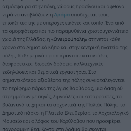
ατμόσφαιρα στην πόλη, χώρους πρασίνου και άφθονα
νερά να αναβλύζουν, η
Δράμα
υποδέχεται τους
επισκέπτες της με υπέροχες εικόνες και τοπία. Ένα από
τα ομορφότερα και πιο παραμυθένια χριστουγεννιάτικα
χωριά της Ελλάδας, η
«Ονειρούπολη»
στήνεται κάθε
χρόνο στο Δημοτικό Κήπο και στην κεντρική πλατεία της
πόλης. Καθημερινά προσφέρονται εκατοντάδες
διαφορετικές, δωρεάν δράσεις, καλλιτεχνικές
εκδηλώσεις και θεματικά εργαστήρια. Στα
σημαντικότερα αξιοθέατα της πόλης συγκαταλέγονται
το περίφημο πάρκο της Αγίας Βαρβάρας, μια όαση 60
στρεμμάτων με πηγές, λιμνούλες και καταρράκτες, τα
βυζαντινά τείχη και τα αρχοντικά της Παλιάς Πόλης, το
Δημοτικό πάρκο, η Πλατεία Ελευθερίας, το Αρχαιολογικό
Μουσείο και ο λόφος του Κορύλοβου που προσφέρει
πανοραμική θέα. Κοντά στη Δράμα βρίσκονται