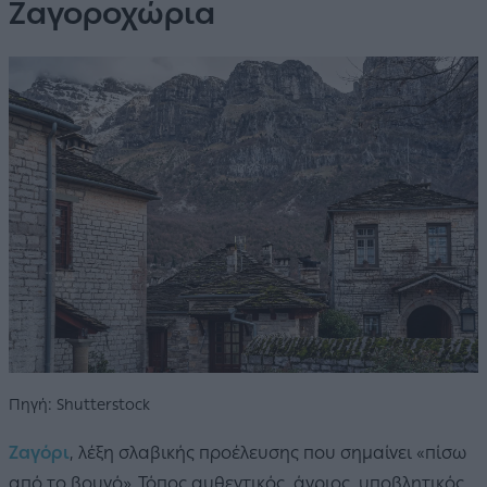
Ζαγοροχώρια
Πηγή: Shutterstock
Ζαγόρι
, λέξη σλαβικής προέλευσης που σημαίνει «πίσω
από το βουνό». Τόπος αυθεντικός, άγριος, υποβλητικός.