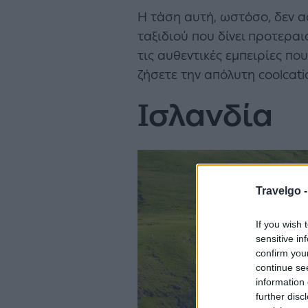
Η τάση αυτή, ωστόσο, δεν α
ταξιδιού που δίνει προτεραι
τις αυθεντικές εμπειρίες π
ζήσετε την απόλυτη coolcati
Ισλανδία
Travelgo 
If you wish 
sensitive in
confirm you
continue se
information 
further disc