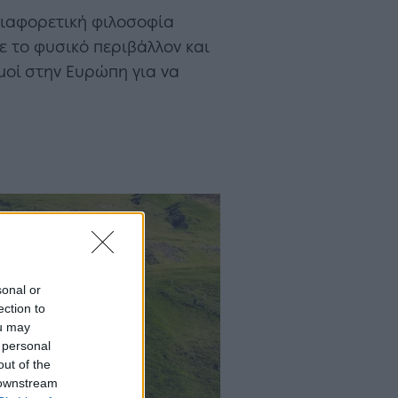
 διαφορετική φιλοσοφία
ε το φυσικό περιβάλλον και
μοί στην Ευρώπη για να
sonal or
ection to
ou may
 personal
out of the
 downstream