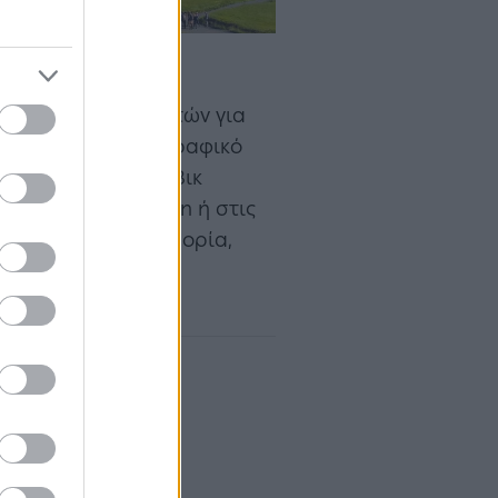
ν κορυφή των λιστών για
ένοι από κινηματογραφικό
ς πηγές. Το Ρέικιαβικ
θάλασσα Jökulsárlón ή στις
ύν να κάνουν πεζοπορία,
ο θερμό νερό ενώ η
0-13°C