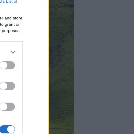
B’s List of
er and store
to grant or
ed purposes