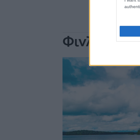
authenti
Φινλανδία