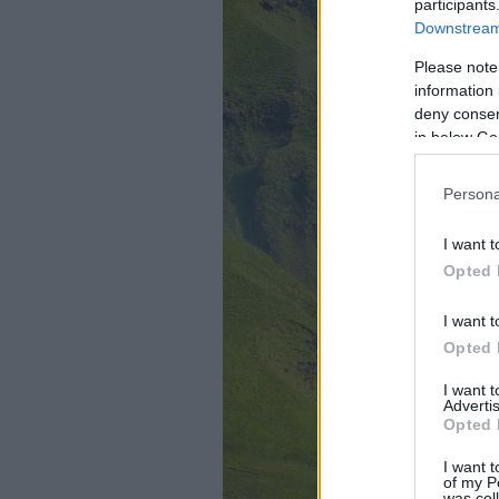
participants
Downstream 
Please note
information 
deny consent
in below Go
Persona
I want t
Opted 
I want t
Opted 
I want 
Advertis
Opted 
I want t
of my P
was col