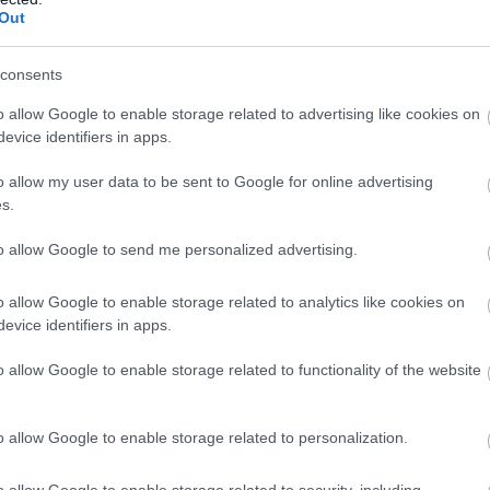
Out
consents
του πάγου και της φωτιάς»
βρίσκεται σταθερά στη
o allow Google to enable storage related to advertising like cookies on
evice identifiers in apps.
 Ισλανδία σημαίνει καταρράκτες που μοιάζουν βγαλμ
παγετώνες που λάμπουν στο φως του ήλιου και θερμέ
o allow my user data to be sent to Google for online advertising
ια εκδρομές στο περίφημο Golden Circle, στη λιμνο
s.
ες της νότιας ακτής. Όσοι αγαπούν τη φύση μπορο
to allow Google to send me personalized advertising.
σουν στις γεωθερμικές πισίνες, απολαμβάνοντας τ
αμένει δροσερή.
Μέση θερμοκρασία καλοκαιριού: 1
o allow Google to enable storage related to analytics like cookies on
evice identifiers in apps.
o allow Google to enable storage related to functionality of the website
o allow Google to enable storage related to personalization.
o allow Google to enable storage related to security, including