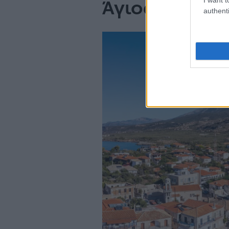
Άγιος Νικόλα
authenti