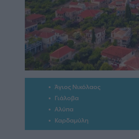
Άγιος Νικόλαος
Γιάλοβα
Αλύπα
Καρδαμύλη