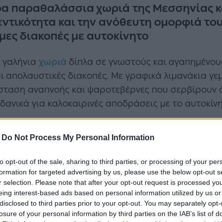
ρα παραθαλάσσια χωριά της Μεσσηνίας κ
ντικότητα και την ανόθευτη ομορφιά τους
μες διακοπές με αυτοκίνητο
ά γαλήνια
χωριά
δίπλα σε γνωστούς και αγαπημένου
ι απολαυστικές διακοπές. Με γραφικά λιμανάκια γ
ταση αναπνοής και ψαροτεβέρνες που σερβίρουν ό,
δανικά για καλοκαιρινές αποδράσεις με το αυτοκίνη
άς ταξιδεύει με ένα υπέροχο βίντεο σε τέσσερα υπ
-
Do Not Process My Personal Information
νει να ανυπομονούμε να τα επισκεφτούμε.
to opt-out of the sale, sharing to third parties, or processing of your per
formation for targeted advertising by us, please use the below opt-out s
r selection. Please note that after your opt-out request is processed y
eing interest-based ads based on personal information utilized by us or
disclosed to third parties prior to your opt-out. You may separately opt-
losure of your personal information by third parties on the IAB’s list of