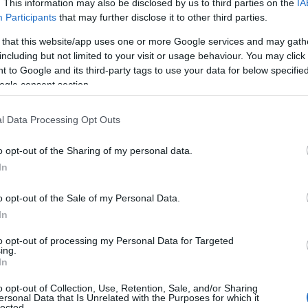
. This information may also be disclosed by us to third parties on the
IA
Participants
that may further disclose it to other third parties.
 that this website/app uses one or more Google services and may gath
including but not limited to your visit or usage behaviour. You may click 
 to Google and its third-party tags to use your data for below specifi
ogle consent section.
ές παραλίες για εκδρομή με το αυτοκίνητο
l Data Processing Opt Outs
καλοκαιρινό παράδεισο της Μεσσηνίας
o opt-out of the Sharing of my personal data.
In
σος: 4 γραφικά χωρ
o opt-out of the Sale of my Personal Data.
In
to opt-out of processing my Personal Data for Targeted
ing.
In
λύπα
και
Καρδαμύλη
. Τέσσερα παραθαλάσσια χωριά 
μα και τον πιο απαιτητικό επισκέπτη με την αυθεντ
o opt-out of Collection, Use, Retention, Sale, and/or Sharing
ersonal Data that Is Unrelated with the Purposes for which it
 παρακάτω βίντεο και πάρτε ιδέες για τις επόμενες
lected.