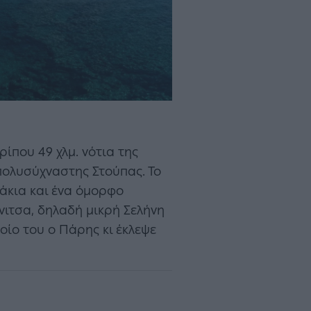
ίπου 49 χλμ. νότια της
 πολυσύχναστης Στούπας. Το
άκια και ένα όμορφο
ίνιτσα, δηλαδή μικρή Σελήνη
ίο του ο Πάρης κι έκλεψε