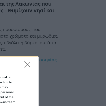
αι της Λακωνίας που
 - Θυμίζουν νησί και
ς προορισμούς, που
εμάτα χρώματα και μυρωδιές,
τι βγάλει η βάρκα, αυτά τα
το.
έροχα χωριά της
Μεσσηνίας
sonal or
ection to
ou may
 personal
out of the
 downstream