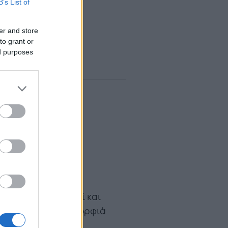
B’s List of
er and store
to grant or
ed purposes
ιά πάνω
που θυμίζουν νησί και
ικότητα και την ομορφιά
 αποδράσεις σας.