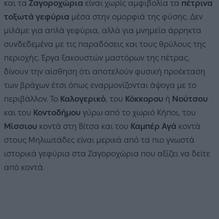
και τα
Ζαγοροχώρια
είναι χωρίς αμφιβολία τα
πέτρινα
τοξωτά γεφύρια
μέσα στην ομορφιά της φύσης. Δεν
μιλάμε για απλά γεφύρια, αλλά για μνημεία άρρηκτα
συνδεδεμένα με τις παραδόσεις και τους θρύλους της
περιοχής. Έργα ξακουστών μαστόρων της πέτρας,
δίνουν την αίσθηση ότι αποτελούν φυσική προέκταση
των βράχων έτσι όπως εναρμονίζονται άψογα με το
περιβάλλον. Το
Καλογερικό
, του
Κόκκορου
ή
Νούτσου
και του
Κοντοδήμου
γύρω από το χωριό Κήποι, του
Μίσσιου
κοντά στη Βίτσα και του
Καμπέρ Αγά
κοντά
στους Μηλιωτάδες είναι μερικά από τα πιο γνωστά
ιστορικά γεφύρια στα Ζαγοροχώρια που αξίζει να δείτε
από κοντά.