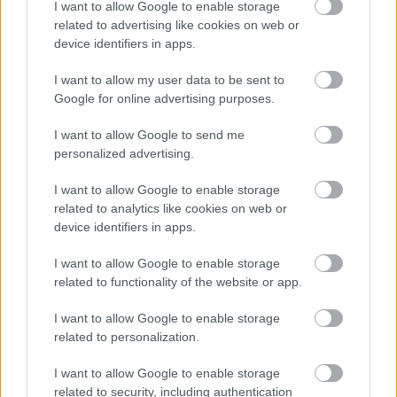
παρατήρηση βοτάνων. Οι γενναίοι μπορούν να
I want to allow Google to enable storage
related to advertising like cookies on web or
βουτήξουν κιόλας στα παγωμένα νερά του Βοϊδομάτη.
device identifiers in apps.
Μια μυθική Δρακόλιμνη
I want to allow my user data to be sent to
Google for online advertising purposes.
I want to allow Google to send me
personalized advertising.
I want to allow Google to enable storage
related to analytics like cookies on web or
device identifiers in apps.
I want to allow Google to enable storage
related to functionality of the website or app.
I want to allow Google to enable storage
related to personalization.
Η Δρακόλιμνη Τύμφης είναι μία από τις γνωστότερες αλπικές
λίμνες της Ελλάδας (πηγή: Shutterstock)
I want to allow Google to enable storage
related to security, including authentication