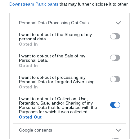
Downstream Participants
that may further disclose it to other
third parties.
Πανόραμα της χαράδρας του Βίκου (πηγή: Shutterstock)
Please note that this website/app uses one or more Google
Personal Data Processing Opt Outs
Το
φαράγγι του Βίκου
είναι η απόλυτη ατραξιόν στο
services and may gather and store information including but
not limited to your visit or usage behaviour. You may click to
I want to opt-out of the Sharing of my
Ζαγόρι. Πρόκειται για μια μαγευτική τοποθεσία με
personal data.
grant or deny consent to Google and its third-party tags to
Opted In
μεγάλη οικολογική αξία, ενώ κατέχει μία θέση στο βιβλίο
use your data for below specified purposes in below Google
Guinness ως το φαράγγι με το μικρότερο άνοιγμα στον
consent section.
I want to opt-out of the Sale of my
Personal Data.
κόσμο. Καλύτερη εποχή για τη διάσχιση του Βίκου είναι
Opted In
το καλοκαίρι - πάντα, βέβαια, με τη συντροφιά
I want to opt-out of processing my
έμπειρου συνοδού. Θα κοπιάσετε (η διάρκεια της
Personal Data for Targeted Advertising.
Opted In
διαδρομής είναι τουλάχιστον 5 ώρες), αλλά θα
ανταμειφθείτε με εικόνες απίστευτης ομορφιάς. Η
I want to opt-out of Collection, Use,
Retention, Sale, and/or Sharing of my
κλασική διαδρομή ξεκινά από το
Μονοδένδρι
και
Personal Data that Is Unrelated with the
Purposes for which it was collected.
καταλήγει στο χωριό
Βίκος
(ή το αντίστροφο) και είναι
Opted Out
ιδανική για εκείνους που αγαπούν τις δροσερές
Google consents
πεζοπορίες μέσ στην πυκνή βλάστηση και την