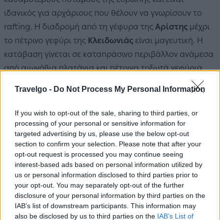
ιδανικός για αρχάριους που θέλουν να γνωρίσουν το
rafting. Η διαδρομή από τη γέφυρα της
Αρίστης
μέχρι
το πέτρινο γεφύρι της
Κλειδωνιάς
είναι μαγευτική. Η
κατάβαση γίνεται σε καταπράσινο περιβάλλον ανάμεσα
από αιωνόβια πλατάνια και πέτρινα τοξωτά γεφύρια.
Διασχίζοντας το φαράγγι του Βίκου
Travelgo -
Do Not Process My Personal Information
If you wish to opt-out of the sale, sharing to third parties, or
processing of your personal or sensitive information for
targeted advertising by us, please use the below opt-out
section to confirm your selection. Please note that after your
opt-out request is processed you may continue seeing
interest-based ads based on personal information utilized by
us or personal information disclosed to third parties prior to
your opt-out. You may separately opt-out of the further
disclosure of your personal information by third parties on the
IAB’s list of downstream participants. This information may
also be disclosed by us to third parties on the
IAB’s List of