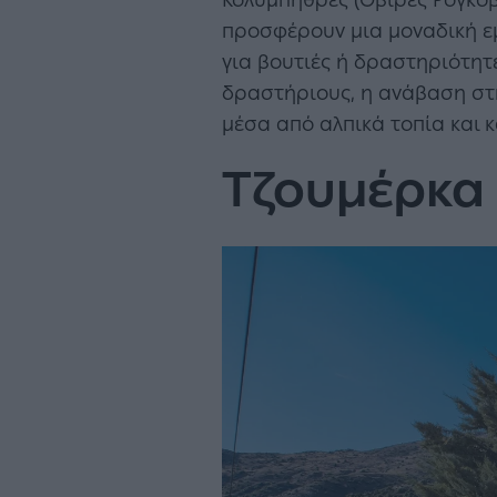
Κολυμπήθρες (Οβίρες Ρογκοβο
προσφέρουν μια μοναδική εμ
για βουτιές ή δραστηριότητε
δραστήριους, η ανάβαση στη
μέσα από αλπικά τοπία και 
Τζουμέρκα