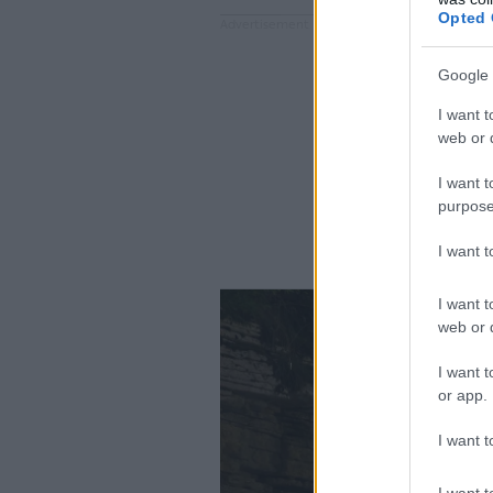
Opted 
Google 
I want t
web or d
I want t
purpose
I want 
I want t
web or d
I want t
or app.
I want t
I want t