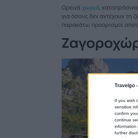
Ορεινά
χωριά
, καταπράσινα
για
όσους δεν αντέχουν τη ζ
παρακάτω προορισμοί αποτελ
Ζαγοροχώρ
Travelgo 
If you wish 
sensitive in
confirm you
continue se
information 
further disc