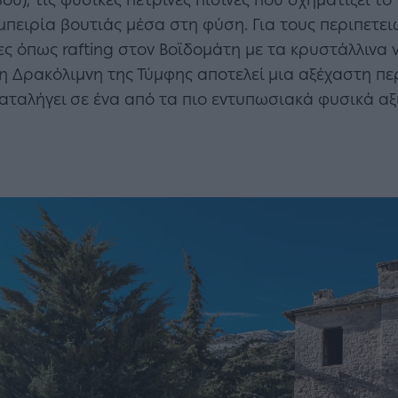
ύ), τις φυσικές πέτρινες πισίνες που σχηματίζει το
πειρία βουτιάς μέσα στη φύση. Για τους περιπετειώ
ς όπως rafting στον Βοϊδομάτη με τα κρυστάλλινα ν
 Δρακόλιμνη της Τύμφης αποτελεί μια αξέχαστη πε
καταλήγει σε ένα από τα πιο εντυπωσιακά φυσικά α