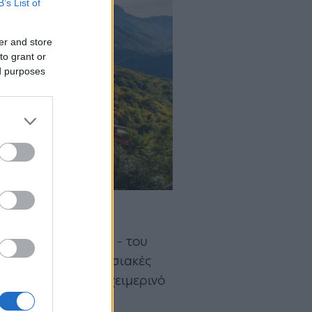
B’s List of
er and store
to grant or
ed purposes
 και κυρίως νύχτες - του
οσειρές και εντυπωσιακές
ελούν φημισμένο χειμερινό