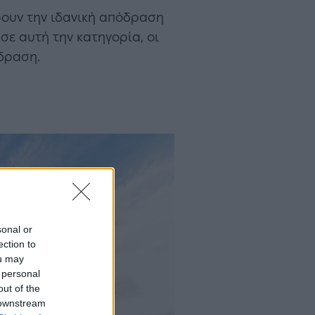
ρουν την ιδανική απόδραση
σε αυτή την κατηγορία, οι
όδραση.
sonal or
ection to
ou may
 personal
out of the
 downstream