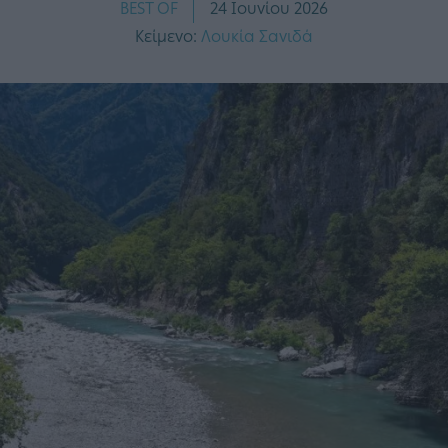
BEST OF
24 Ιουνίου 2026
Κείμενο:
Λουκία Σανιδά