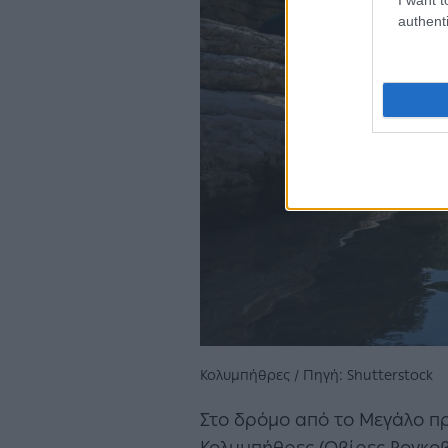
authenti
Κολυμπήθρες / Πηγή: Shutterstock
Στο δρόμο από το Μεγάλο πρ