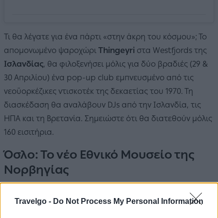
Τι θα λέγατε για ένα πάρτι «στην άκρη του κόσμου»; Το
απομονωμένο ψαροχώρι
Thingeyri
στα Westfjords της
Ισλανδίας
, θα φιλοξενήσει μόλις για δύο βραδιές (29 &
30 Απριλίου) ένα pop-up club εμπνευσμένο από τις
νεοϋορκέζικες ντισκοτέκ της δεκαετίας του 1970. Τη
διασκέδαση θα αναλάβουν DJs από την Ισλανδία, τις
ΗΠΑ και τη Βρετανία. Σημειώστε ότι θα διατεθούν μόλις
160 εισιτήρια.
Όσλο: Το νέο Εθνικό Μουσείο της
Νορβηγίας
Travelgo -
Do Not Process My Personal Information