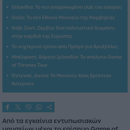
Ισλανδία: Το πιο απομονωμένο club του κόσμου
Όσλο: Το νέο Εθνικό Μουσείο της Νορβηγίας
Νόβι Σαντ, Σερβία: Ένα πολιτιστικό διαμάντι
στην καρδιά της Ευρώπης
Το νυχτερινό τρένο από Πράγα για Βρυξέλλες
Μπέλφαστ, Βόρεια Ιρλανδία: To απόλυτο Game
of Thrones Tour
Όντενσε, Δανία: Το Μουσείο Χανς Κρίστιαν
Άντερσεν
Από τα εγκαίνια εντυπωσιακών
μουσείων μέχρι το επίσημο Game of