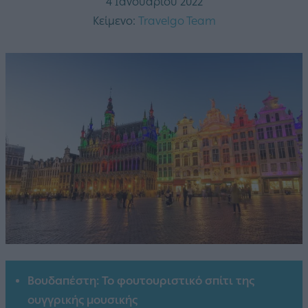
4 Ιανουαρίου 2022
Κείμενο:
Travelgo Team
Βουδαπέστη: Το φουτουριστικό σπίτι της
ουγγρικής μουσικής