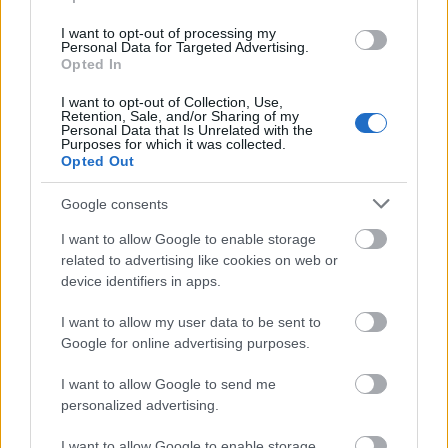
A post shared by nasjonalmuseet (@nasjonalmuseet)
I want to opt-out of processing my
Personal Data for Targeted Advertising.
Opted In
Τον Ιούνιο του 2022, το νέο
Εθνικό Μουσείο
της
Νορβηγίας
θα γίνει το μεγαλύτερο μουσείο στις
I want to opt-out of Collection, Use,
Retention, Sale, and/or Sharing of my
σκανδιναβικές χώρες και αναμφίβολα θα εδραιώσει τη
Personal Data that Is Unrelated with the
Purposes for which it was collected.
θέση του
Όσλο
ως μία από τις μεγάλες πολιτιστικές
Opted Out
πρωτεύουσες της Ευρώπης. Η συλλογή του μουσείου
Google consents
περιλαμβάνει 100.000 εκθέματα – από εντυπωσιακές
ταπισερί του τέλους του 12ου αιώνα, μέχρι τη διάσημη
I want to allow Google to enable storage
related to advertising like cookies on web or
«Κραυγή» του Έντβαρτ Μουνκ. Το νέο κτήριο του
device identifiers in apps.
μουσείου, συνολικής επιφάνειας 54.600 τ.μ., φέρει την
υπογραφή των αρχιτεκτόνων Kleihues + Schuwerk, ενώ
I want to allow my user data to be sent to
Google for online advertising purposes.
το πιο ξεχωριστό τμήμα του είναι η 2.400 τ.μ. Αίθουσα
του Φωτός στην κορυφή του κτηρίου.
I want to allow Google to send me
personalized advertising.
I want to allow Google to enable storage