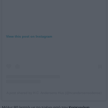
View this post on Instagram
A post shared by H.C. Andersens Hus (@hcandersensodense)
Μόλις 90 λεπτά με το τρένο από την
Κοπεγχάγη