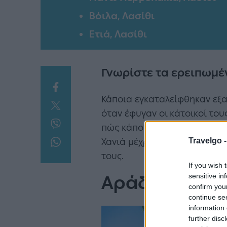
Βόιλα, Λασίθι
Ετιά, Λασίθι
Γνωρίστε τα ερειπωμέν
Κάποια εγκαταλείφθηκαν εξ
όταν έφυγαν οι κάτοικοί του
πώς κάποτε υπήρχε ζωή εκεί.
Travelgo 
Χανιά μέχρι το Λασίθι, δείτ
τους.
If you wish 
sensitive in
Αράδαινα Σφα
confirm you
continue se
information 
further disc