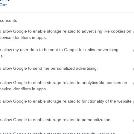
Out
 το χωριό Ανώπολη στα Σφακιά της Κρήτης, βρίσκετα
consents
 γνωστό, μέσα από διηγήσεις, το μικρό αυτό χωριό
o allow Google to enable storage related to advertising like cookies on
τίας μιας βεντέτας για το κουδούνι μιας κατσίκας!
evice identifiers in apps.
αιρική βόλτα μέσα στα στενά μονοπάτια και στα σπί
o allow my user data to be sent to Google for online advertising
 σφακιανή αρχιτεκτονική. Αρκετοί τουρίστες επισκ
s.
γγι αλλά και για να κάνουν bungee jumping στα 13
to allow Google to send me personalized advertising.
o allow Google to enable storage related to analytics like cookies on
evice identifiers in apps.
o allow Google to enable storage related to functionality of the website
o allow Google to enable storage related to personalization.
o allow Google to enable storage related to security, including