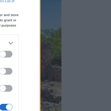
B’s List of
er and store
to grant or
ed purposes