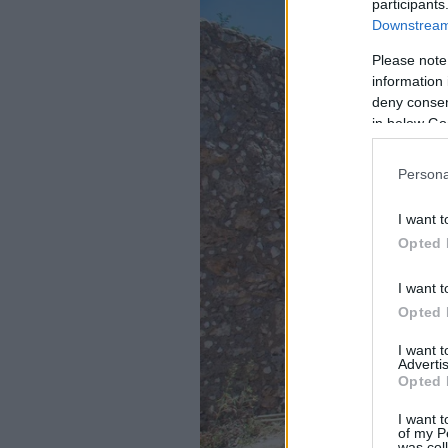
participants
Downstream 
Please note
information 
deny consent
in below Go
Persona
I want t
Opted 
I want t
Opted 
I want 
Advertis
Opted 
I want t
of my P
was col