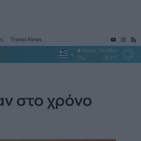
ps
Travel News
Νομός Λασιθίου
Thu
28.9°C
αν στο χρόνο