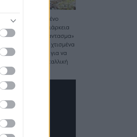
ι το εγκαταλελειμμένο
 ερήμωσε κατά τη διάρκεια
 Σήμερα το «χωριό-φάντασμα»
τια του, που είναι χτισμένα
έπτονται το μέρος για να
8 μέτρα από τη μεταλλική