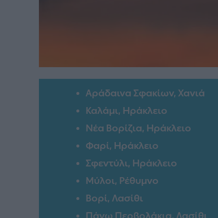
Αράδαινα Σφακίων, Χανιά
Καλάμι, Ηράκλειο
Νέα Βορίζια, Ηράκλειο
Φαρί, Ηράκλειο
Σφεντύλι, Ηράκλειο
Μύλοι, Ρέθυμνο
Βορί, Λασίθι
Πάνω Περβολάκια, Λασίθι