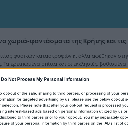
α χωριά-φαντάσματα της Κρήτης και τις 
αιτίας φυσικών καταστροφών κι άλλα αφέθηκαν στ
ς. Τα ερειπωμένα σπίτια και οι εκκλησιές, βυθισμέ
 Τώρα, κάθε επίσκεψη σε αυτά τα χωριά μοιάζει με 
-
Do Not Process My Personal Information
ε 10 εγκαταλελειμμένα
«χωριά-φαντάσματα» της Κρ
to opt-out of the sale, sharing to third parties, or processing of your per
formation for targeted advertising by us, please use the below opt-out s
κίων, Χανιά
r selection. Please note that after your opt-out request is processed y
eing interest-based ads based on personal information utilized by us or
disclosed to third parties prior to your opt-out. You may separately opt-
losure of your personal information by third parties on the IAB’s list of