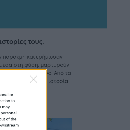
ιστορίες τους.
ην παρακμή και ερήμωσαν
να μέσα στη φύση, μαρτυρούν
ένα ταξίδι στο χρόνο. Από τα
ήτης
και μάθετε την ιστορία
sonal or
ection to
ou may
 personal
out of the
 downstream