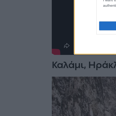
authenti
Καλάμι, Ηράκ