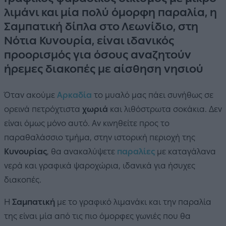
λιμάνι και μία πολύ όμορφη παραλία, η
Σαμπατική δίπλα στο Λεωνίδιο, στη
Νότια Κυνουρία, είναι ιδανικός
προορισμός για όσους αναζητούν
ήρεμες διακοπές με αίσθηση νησιού
Όταν ακούμε
Αρκαδία
το μυαλό μας πάει συνήθως σε
ορεινά πετρόχτιστα
χωριά
και λιθόστρωτα σοκάκια. Δεν
είναι όμως μόνο αυτό. Αν κινηθείτε προς το
παραθαλάσσιο τμήμα, στην ιστορική περιοχή της
Κυνουρίας
, θα ανακαλύψετε
παραλίες
με καταγάλανα
νερά και γραφικά ψαροχώρια, ιδανικά για ήσυχες
διακοπές.
Η
Σαμπατική
με το γραφικό λιμανάκι και την παραλία
της είναι μία από τις πιο όμορφες γωνιές που θα