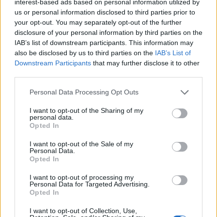
interest-based ads based on personal information utilized by
us or personal information disclosed to third parties prior to
your opt-out. You may separately opt-out of the further
disclosure of your personal information by third parties on the
Πηγή: Shutterstock
IAB’s list of downstream participants. This information may
also be disclosed by us to third parties on the
IAB’s List of
Downstream Participants
that may further disclose it to other
third parties.
Please note that this website/app uses one or more Google
Personal Data Processing Opt Outs
services and may gather and store information including but
not limited to your visit or usage behaviour. You may click to
I want to opt-out of the Sharing of my
personal data.
grant or deny consent to Google and its third-party tags to
Opted In
use your data for below specified purposes in below Google
consent section.
I want to opt-out of the Sale of my
Personal Data.
Opted In
I want to opt-out of processing my
Personal Data for Targeted Advertising.
Πηγή: Shutterstock
Opted In
Δείτε υπέροχα πλάνα από τη Σαμπατική στο βίντεο του
I want to opt-out of Collection, Use,