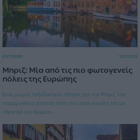
ΕΞΩΤΕΡΙΚΟ
10.12.2025
Μπριζ: Μία από τις πιο φωτογενείς
πόλεις της Ευρώπης
Ένας μικρός ταξιδιωτικός οδηγός για την Μπριζ, την
παραμυθένια βελγική πόλη που είναι γνωστή και ως
«Βενετία του Βορρά».