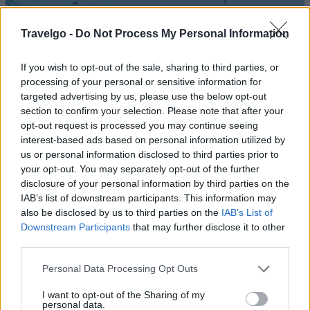
Travelgo -
Do Not Process My Personal Information
If you wish to opt-out of the sale, sharing to third parties, or
processing of your personal or sensitive information for
targeted advertising by us, please use the below opt-out
section to confirm your selection. Please note that after your
opt-out request is processed you may continue seeing
interest-based ads based on personal information utilized by
us or personal information disclosed to third parties prior to
your opt-out. You may separately opt-out of the further
disclosure of your personal information by third parties on the
IAB’s list of downstream participants. This information may
ΕΞΩΤΕΡΙΚΟ
30.10.2024
also be disclosed by us to third parties on the
IAB’s List of
Downstream Participants
that may further disclose it to other
10 ευρωπαϊκές πόλεις που αξίζει να
third parties.
επισκεφθείτε τον χειμώνα
Please note that this website/app uses one or more Google
Personal Data Processing Opt Outs
services and may gather and store information including but
Μήπως να κλείσετε σε κάποια από αυτές τις πόλεις της
not limited to your visit or usage behaviour. You may click to
I want to opt-out of the Sharing of my
personal data.
grant or deny consent to Google and its third-party tags to