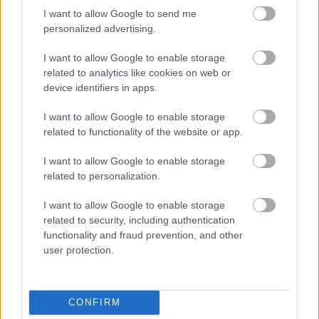
I want to allow Google to send me
Η Brussels Airlines επεκτείνει καθ' όλη τη διάρκεια του
personalized advertising.
έτους τις πτήσεις της μεταξύ Βρυξελλών και Αθήνας.
I want to allow Google to enable storage
related to analytics like cookies on web or
device identifiers in apps.
I want to allow Google to enable storage
related to functionality of the website or app.
I want to allow Google to enable storage
related to personalization.
I want to allow Google to enable storage
related to security, including authentication
functionality and fraud prevention, and other
user protection.
BEST OF
01.03.2023
CONFIRM
Οι 10 καλύτερες πόλεις στον κόσμο