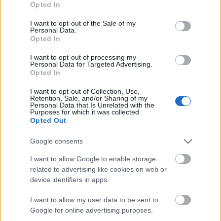
Ευρώπης το επόμενο ταξίδι σας;
Opted In
use your data for below specified purposes in below Google
consent section.
I want to opt-out of the Sale of my
Personal Data.
Opted In
I want to opt-out of processing my
Personal Data for Targeted Advertising.
Opted In
I want to opt-out of Collection, Use,
Retention, Sale, and/or Sharing of my
Personal Data that Is Unrelated with the
Purposes for which it was collected.
Opted Out
Google consents
I want to allow Google to enable storage
related to advertising like cookies on web or
TRAVEL TIPS
16.10.2024
device identifiers in apps.
Brussels Airlines: Ξεκινά πτήσεις
I want to allow my user data to be sent to
προς την Αθήνα όλο τον χρόνο
Google for online advertising purposes.