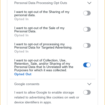
Please note that this website/app uses one or more Google
Personal Data Processing Opt Outs
services and may gather and store information including but
not limited to your visit or usage behaviour. You may click to
I want to opt-out of the Sharing of my
personal data.
grant or deny consent to Google and its third-party tags to
Τα 19 κορυφαία πιάτα που δοκιμάσαμε
Opted In
use your data for below specified purposes in below Google
στα εστιατόρια της Αθήνας
consent section.
I want to opt-out of the Sale of my
Personal Data.
Opted In
I want to opt-out of processing my
Personal Data for Targeted Advertising.
Opted In
I want to opt-out of Collection, Use,
Retention, Sale, and/or Sharing of my
Personal Data that Is Unrelated with the
Purposes for which it was collected.
Opted Out
Google consents
I want to allow Google to enable storage
related to advertising like cookies on web or
device identifiers in apps.