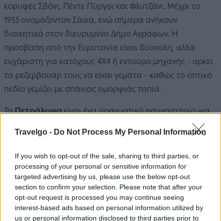
κορυφές Σβόνι, Πέντε Πύργοι και Φλυτζάνι. Μέχρι το
1955 ονομάζονταν Σάικα, ενώ σήμερα ανήκουν
διοικητικά στον διευρυμένο Δήμο Αγράφων. Η
πρόσβαση από την Ευρυτανία είναι δύσκολη, αλλά
ευχάριστη για κατόχους 4Χ4 ή εντούρο μηχανής - αρκεί
τα ρεζερβουάρ τους να είναι γεμάτα - καθώς το οπτικό
πεδίο γεμίζει με σπάνιας ομορφιάς τοπία.
Τα
Πετράλωνα
είναι ένα πραγματικό ησυχαστήριο για
τους λάτρεις της παρθένας φύσης. Είναι μάλιστα τόσο
Travelgo -
Do Not Process My Personal Information
καλά κρυμμένα που δεν φαντάζεσαι ότι μέσα στα
απόκρημνα αυτά βουνά υπάρχει χωριό και αν δεν
If you wish to opt-out of the sale, sharing to third parties, or
φτάσεις στα πόδια του δεν το αντικρίζεις.
processing of your personal or sensitive information for
targeted advertising by us, please use the below opt-out
section to confirm your selection. Please note that after your
Στη βόρεια πλευρά του οικισμού, κρυμμένο πίσω από
opt-out request is processed you may continue seeing
μια πλαγιά, είναι χτισμένο το Μοναστήρι της Αγίας
interest-based ads based on personal information utilized by
Τριάδας. Η εκκλησία βρίσκεται σε ένα ευρύχωρο
us or personal information disclosed to third parties prior to