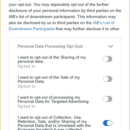
your opt-out. You may separately opt-out of the further
πλαγιαστό τόπο με δικά του γύρω χωράφια και κελιά,
disclosure of your personal information by third parties on the
που σήμερα διατηρούνται μόνο αυτά της δυτικής
IAB’s list of downstream participants. This information may
πλευράς. Η μονή στα χρόνια της Τουρκοκρατίας
also be disclosed by us to third parties on the
IAB’s List of
Downstream Participants
that may further disclose it to other
αποτέλεσε καταφύγιο των κυνηγημένων Ελλήνων και
third parties.
των επαναστατών, ενώ κατά τη διάρκεια της γερμανικής
Please note that this website/app uses one or more Google
κατοχής λειτουργούσε στο χώρο της και νοσοκομείο για
Personal Data Processing Opt Outs
services and may gather and store information including but
τους Ιταλούς αιχμαλώτους.
not limited to your visit or usage behaviour. You may click to
I want to opt-out of the Sharing of my
personal data.
grant or deny consent to Google and its third-party tags to
Opted In
use your data for below specified purposes in below Google
consent section.
I want to opt-out of the Sale of my
Personal Data.
Opted In
I want to opt-out of processing my
Personal Data for Targeted Advertising.
Opted In
I want to opt-out of Collection, Use,
Retention, Sale, and/or Sharing of my
Personal Data that Is Unrelated with the
Purposes for which it was collected.