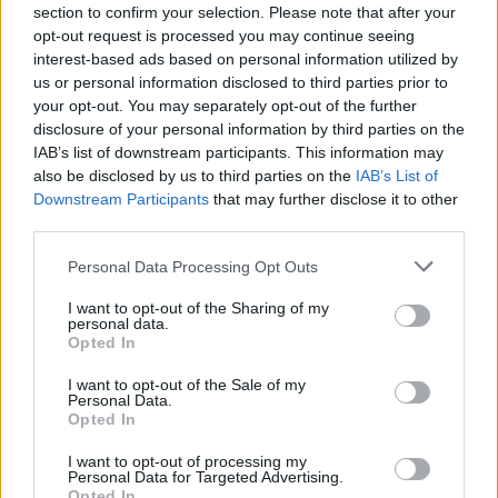
section to confirm your selection. Please note that after your
opt-out request is processed you may continue seeing
interest-based ads based on personal information utilized by
us or personal information disclosed to third parties prior to
ΛΙΜΝΗ ΠΛΑΣΤΗΡΑ - ΔΙΑΜΟΝΗ
your opt-out. You may separately opt-out of the further
Naiades Hotel Resort & Conference
disclosure of your personal information by third parties on the
IAB’s list of downstream participants. This information may
also be disclosed by us to third parties on the
IAB’s List of
Downstream Participants
that may further disclose it to other
third parties.
Please note that this website/app uses one or more Google
Personal Data Processing Opt Outs
services and may gather and store information including but
not limited to your visit or usage behaviour. You may click to
I want to opt-out of the Sharing of my
personal data.
grant or deny consent to Google and its third-party tags to
Opted In
use your data for below specified purposes in below Google
consent section.
I want to opt-out of the Sale of my
Personal Data.
Opted In
I want to opt-out of processing my
Personal Data for Targeted Advertising.
Opted In