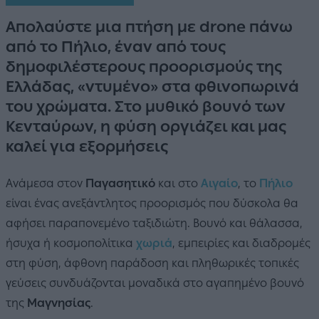
Απολαύστε μια πτήση με drone πάνω
από τo Πήλιο, έναν από τους
δημοφιλέστερους προορισμούς της
Ελλάδας, «ντυμένο» στα φθινοπωρινά
του χρώματα. Στο μυθικό βουνό των
Κενταύρων, η φύση οργιάζει και μας
καλεί για εξορμήσεις
Ανάμεσα στον
Παγασητικό
και στο
Αιγαίο
, το
Πήλιο
είναι ένας ανεξάντλητος προορισμός που δύσκολα θα
αφήσει παραπονεμένο ταξιδιώτη. Βουνό και θάλασσα,
ήσυχα ή κοσμοπολίτικα
χωριά
, εμπειρίες και διαδρομές
στη φύση, άφθονη παράδοση και πληθωρικές τοπικές
γεύσεις συνδυάζονται μοναδικά στο αγαπημένο βουνό
της
Μαγνησίας
.