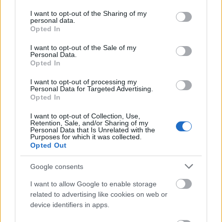
services and may gather and store information including but
not limited to your visit or usage behaviour. You may click to
I want to opt-out of the Sharing of my
personal data.
grant or deny consent to Google and its third-party tags to
Opted In
use your data for below specified purposes in below Google
consent section.
I want to opt-out of the Sale of my
Personal Data.
Opted In
I want to opt-out of processing my
Στα χωριά του Πηλίου
Personal Data for Targeted Advertising.
Opted In
Πορταριά, Μακρυνίτσα, Ζαγορά, Τσαγκαράδα, Μηλιές,
I want to opt-out of Collection, Use,
Retention, Sale, and/or Sharing of my
Βυζίτσα, Άγιος Λαυρέντιος κι άλλοι γραφικοί οικισμοί
Personal Data that Is Unrelated with the
Purposes for which it was collected.
μάς αποκαλύπτουν τη μαγεία του μυθικού βουνού των
Opted Out
Κενταύρων. Τα αρχοντικά με την εξαιρετική
Google consents
αρχιτεκτονική, οι πλατείες με τα τεράστια αιωνόβια
πλατάνια, τα πεσμένα φύλλα στα πέτρινα καλντερίμια,
I want to allow Google to enable storage
related to advertising like cookies on web or
τα δάση οξιάς και καστανιάς φτιάχνουν ονειρική
device identifiers in apps.
ατμόσφαιρα. Λάτρεις της περιήγησης, της χαλάρωσης