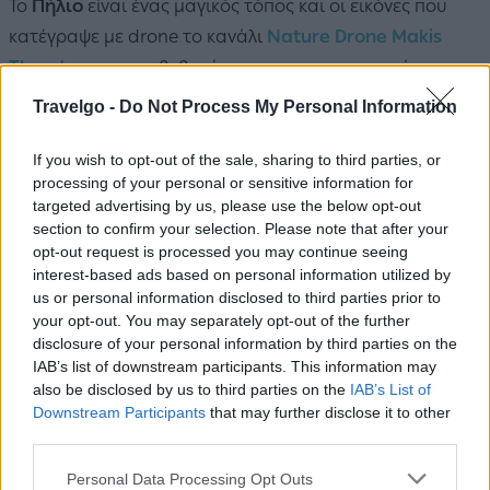
Το
Πήλιο
είναι ένας μαγικός τόπος και οι εικόνες που
κατέγραψε με drone το κανάλι
Nature Drone Makis
Theodorou
το επιβεβαιώνουν και με το παραπάνω.
Travelgo -
Do Not Process My Personal Information
Δείτε μαγευτικές εικόνες από
το Πήλιο στο βίντεο
If you wish to opt-out of the sale, sharing to third parties, or
processing of your personal or sensitive information for
targeted advertising by us, please use the below opt-out
section to confirm your selection. Please note that after your
opt-out request is processed you may continue seeing
interest-based ads based on personal information utilized by
us or personal information disclosed to third parties prior to
your opt-out. You may separately opt-out of the further
disclosure of your personal information by third parties on the
IAB’s list of downstream participants. This information may
also be disclosed by us to third parties on the
IAB’s List of
Downstream Participants
that may further disclose it to other
third parties.
Please note that this website/app uses one or more Google
Personal Data Processing Opt Outs