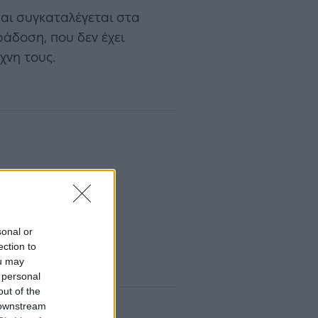
αι συγκαταλέγεται στα
ράδοση, που δεν έχει
χνη τους.
sonal or
ection to
ou may
 personal
out of the
 downstream