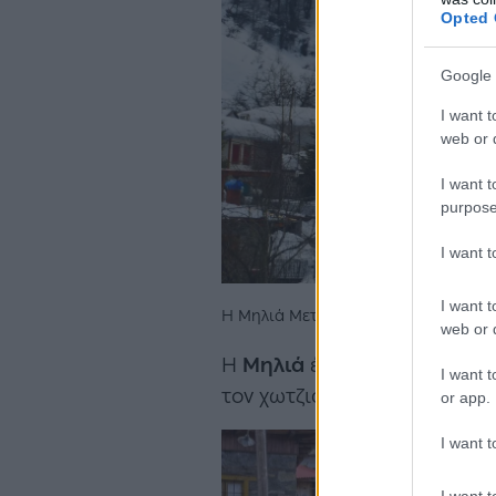
Opted 
Google 
I want t
web or d
I want t
purpose
I want 
I want t
Η Μηλιά Μετσόβου «ντυμένη» στα λευ
web or d
Η
Μηλιά
έχει ανακηρυχθεί πα
I want t
τον χωτζιαρέ κλέβουν τις εν
or app.
I want t
I want t