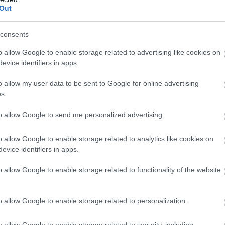
Out
consents
o allow Google to enable storage related to advertising like cookies on
evice identifiers in apps.
o allow my user data to be sent to Google for online advertising
s.
to allow Google to send me personalized advertising.
o allow Google to enable storage related to analytics like cookies on
κά (πηγή: Shutterstock)
evice identifiers in apps.
ραδοσιακός οικισμός. Τα παλιά πετρόκτιστα σπίτια 
o allow Google to enable storage related to functionality of the website
τυπώσεις, ενώ δένουν τόσο αρμονικά με το τοπίο.
o allow Google to enable storage related to personalization.
o allow Google to enable storage related to security, including