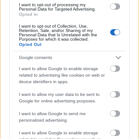
θαλασσινά εδώ και 80 χρόνια. Το μενού περιελάμβανε
I want to opt-out of processing my
Personal Data for Targeted Advertising.
ψητό κέφαλο, αυγοτάραχο και καπνιστό χέλι από τη
Opted In
λιμνοθάλασσα. Το αυγοτάραχο Μεσολογγίου «ήταν το
I want to opt-out of Collection, Use,
Retention, Sale, and/or Sharing of my
αγαπημένο του Λόρδου Βύρωνα, όταν ήρθε εδώ για να
Personal Data that Is Unrelated with the
Purposes for which it was collected.
πολεμήσει με τους ντόπιους επαναστάτες το 1824»,
Opted Out
σημειώνει το άρθρο.
Google consents
I want to allow Google to enable storage
related to advertising like cookies on web or
device identifiers in apps.
I want to allow my user data to be sent to
Google for online advertising purposes.
I want to allow Google to send me
personalized advertising.
I want to allow Google to enable storage