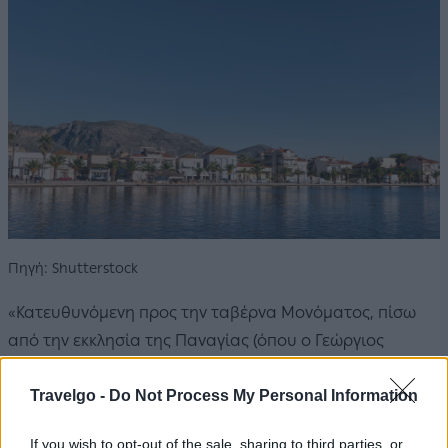
Πηγή: Shutterstock
«Κατευθυνόμενη προς την ταβέρνα Μονόματος, πίσω
από την εκκλησία της Παναγίας (όπου ο Γεώργιος
Καραϊσκάκης δικάστηκε για προδοσία το 1824),
Travelgo -
Do Not Process My Personal Information
ανακάλυψα ευχάριστες μυρωδιές διακοπών από
αντηλιακό, μπουγάτσα και ελαιόλαδο», γράφει η
If you wish to opt-out of the sale, sharing to third parties, or