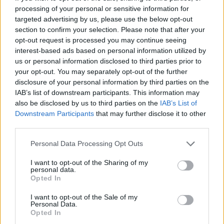
δημοσιογράφος της Telegraph, Ηeidi Fuller-Love,
processing of your personal or sensitive information for
ξεκινώντας το οδοιπορικό της στο Αιτωλικό.
targeted advertising by us, please use the below opt-out
section to confirm your selection. Please note that after your
opt-out request is processed you may continue seeing
interest-based ads based on personal information utilized by
us or personal information disclosed to third parties prior to
your opt-out. You may separately opt-out of the further
disclosure of your personal information by third parties on the
IAB’s list of downstream participants. This information may
also be disclosed by us to third parties on the
IAB’s List of
Downstream Participants
that may further disclose it to other
third parties.
Please note that this website/app uses one or more Google
Personal Data Processing Opt Outs
services and may gather and store information including but
not limited to your visit or usage behaviour. You may click to
I want to opt-out of the Sharing of my
Πηγή: Shutterstock
personal data.
grant or deny consent to Google and its third-party tags to
Opted In
use your data for below specified purposes in below Google
«Όταν περνάς τη γέφυρα βρίσκεσαι σε έναν άλλο
consent section.
I want to opt-out of the Sale of my
κόσμο», λέει στην Telegraph ο Γιώργος, ιδιοκτήτης της
Personal Data.
Opted In
φημισμένη ταβέρνας Μονόματος που σερβίρει φρέσκα