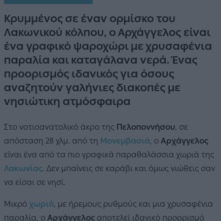
Κρυμμένος σε έναν ορμίσκο του
Λακωνικού κόλπου, ο Αρχάγγελος είναι
ένα γραφικό ψαροχώρι με χρυσαφένια
παραλία και καταγάλανα νερά. Ένας
προορισμός ιδανικός για όσους
αναζητούν γαλήνιες διακοπές με
νησιώτικη ατμόσφαιρα
Στο νοτιοανατολικό άκρο της
Πελοποννήσου
, σε
απόσταση 28 χλμ. από τη
Μονεμβασιά
, ο
Αρχάγγελος
είναι ένα από τα πιο γραφικά παραθαλάσσια χωριά της
Λακωνίας
. Δεν μπαίνεις σε καράβι και όμως νιώθεις σαν
να είσαι σε νησί.
Μικρό
χωριό
, με ήρεμους ρυθμούς και μια χρυσαφένια
παραλία, ο
Αρχάγγελος
αποτελεί ιδανικό προορισμό