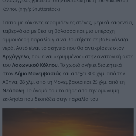
Ο Αρχάγγελος βρίσκεται στην ανατολική ακτή του Λακωνικού
Κόλπου (πηγή: Shutterstock)
Σπίτια με κόκκινες κεραμιδένιες στέγες, μερικά καφενεία,
ταβερνάκια με θέα τη θάλασσα και μια υπέροχη
αμμουδερή παραλία για να βουτήξετε σε βαθυγάλαζα
νερά. Αυτό είναι το σκηνικό που θα αντικρίσετε στον
Αρχάγγελο
, που είναι «κρυμμένος» στην ανατολική ακτή
του
Λακωνικού Κόλπου
. Το χωριό ανήκει διοικητικά
στον
Δήμο Μονεμβασιάς
και απέχει 300 χλμ. από την
Αθήνα, 28 χλμ. από τη Μονεμβασιά και 25 χλμ. από τη
Νεάπολη
. Το όνομά του το πήρε από την ομώνυμη
εκκλησία που δεσπόζει στην παραλία του.