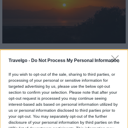
Ηλιοβασίλεμα στον Αρχάγγελο (πηγή: Shutterstock)
Travelgo -
Do Not Process My Personal Information
Το τοπίο, η ηρεμία και η γαλήνη θα σας κερδίσουν. Εδώ,
τα κρυστάλλινα νερά είναι πάντα ήρεμα. Η παραλία του
If you wish to opt-out of the sale, sharing to third parties, or
Αρχάγγελου είναι ιδανική για οικογένειες με μικρά
processing of your personal or sensitive information for
targeted advertising by us, please use the below opt-out
παιδιά, ενώ έχει βραβευτεί και με Γαλάζια Σημαία. Για
section to confirm your selection. Please note that after your
τους πιο μοναχικούς, υπάρχουν πολλοί κολπίσκοι με
opt-out request is processed you may continue seeing
άμμο ή βότσαλο σε πολύ κοντινές αποστάσεις.
interest-based ads based on personal information utilized by
us or personal information disclosed to third parties prior to
your opt-out. You may separately opt-out of the further
disclosure of your personal information by third parties on the