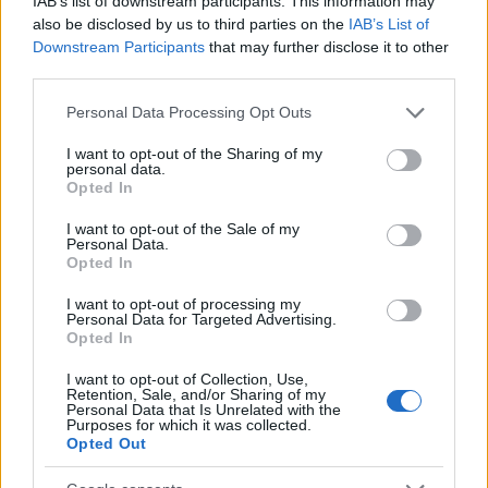
IAB’s list of downstream participants. This information may
also be disclosed by us to third parties on the
IAB’s List of
Downstream Participants
that may further disclose it to other
third parties.
Please note that this website/app uses one or more Google
Personal Data Processing Opt Outs
services and may gather and store information including but
not limited to your visit or usage behaviour. You may click to
I want to opt-out of the Sharing of my
personal data.
grant or deny consent to Google and its third-party tags to
Opted In
use your data for below specified purposes in below Google
consent section.
I want to opt-out of the Sale of my
Ερειπωμένο σπίτι στην Πλύτρα (πηγή: Shutterstock)
Personal Data.
Opted In
Οι επιλογές για μπάνιο στην περιοχή είναι αρκετές και
I want to opt-out of processing my
καλύπτουν κάθε γούστο. Λίγα χιλιόμετρα μακριά από
Personal Data for Targeted Advertising.
Opted In
τον Αρχάγγελο
θα συναντήσετε τον παραθαλάσσιο
οικισμό
Πλύτρα
. Η υπέροχη αμμώδης παραλία του έχει
I want to opt-out of Collection, Use,
Retention, Sale, and/or Sharing of my
διαυγή, ρηχά νερά και είναι ιδανική για οικογένειες με
Personal Data that Is Unrelated with the
Purposes for which it was collected.
παιδιά. Στην περιοχή
Κοκκινιές
, υπάρχει η βυθισμένη
Opted Out
πόλη του Αρχαίου Ασωπού, τα ερείπια της οποίας