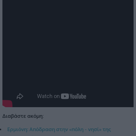
Διαβάστε ακόμη
:
Ερμιόνη: Απόδραση στην «πόλη - νησί» της