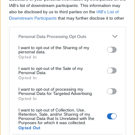
και την εξερεύνηση. Μπορείτε να κάνετε εκδρομή με
IAB’s list of downstream participants. This information may
καραβάκι και να κολυμπήσετε σε απομονωμένους
also be disclosed by us to third parties on the
IAB’s List of
κόλπους, καθώς και στο γειτονικό νησί Palmarola. Αξίζει
Downstream Participants
that may further disclose it to other
third parties.
να δείτε από κοντά το ιστορικό σύμπλεγμα των Grotte
di Pilato. Πρόκειται για έναν βυθισμένο αρχαιολογικό
Please note that this website/app uses one or more Google
Personal Data Processing Opt Outs
services and may gather and store information including but
θησαυρό, ένα υποβρύχιο συγκρότημα, που
not limited to your visit or usage behaviour. You may click to
I want to opt-out of the Sharing of my
χρονολογείται από τον 1ο αιώνα μ.Χ., αποτελείται από
personal data.
grant or deny consent to Google and its third-party tags to
Opted In
πέντε σπήλαια που συνδέονται με υποθαλάσσιες
use your data for below specified purposes in below Google
consent section.
σήραγγες.
I want to opt-out of the Sale of my
Personal Data.
Opted In
I want to opt-out of processing my
Personal Data for Targeted Advertising.
Opted In
I want to opt-out of Collection, Use,
Retention, Sale, and/or Sharing of my
Personal Data that Is Unrelated with the
Purposes for which it was collected.
Opted Out