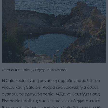
Οι φυσικές πισίνες / Πηγή: Shutterstock
Η Cala Feola είναι η μοναδική αμμώδης παραλία του
νησιού και η Cala dell’Acqua είναι ιδανική για όσους
αγαπούν τα βραχώδη τοπία. Αξίζει να βουτήξετε στις
Piscine Naturali, τις φυσικές πισίνες από ηφαιστειακό
βράχο, στον απομονωμένο όρμο Cala Gaetano, αλλά