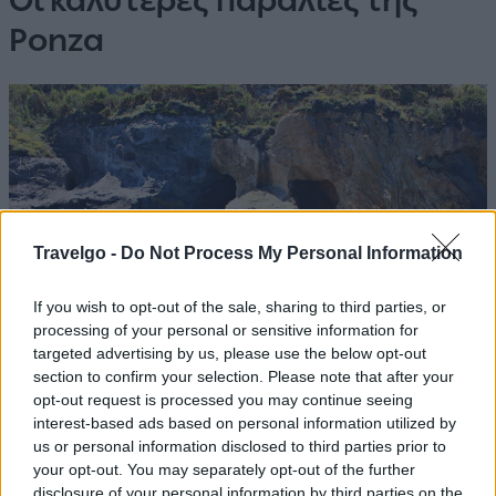
Ponza
Travelgo -
Do Not Process My Personal Information
If you wish to opt-out of the sale, sharing to third parties, or
processing of your personal or sensitive information for
targeted advertising by us, please use the below opt-out
section to confirm your selection. Please note that after your
opt-out request is processed you may continue seeing
Grotte di Pilato / Πηγή: Shutterstock
interest-based ads based on personal information utilized by
us or personal information disclosed to third parties prior to
Η Ponza είναι ιδανική για όσους αγαπούν τη θάλασσα
your opt-out. You may separately opt-out of the further
disclosure of your personal information by third parties on the