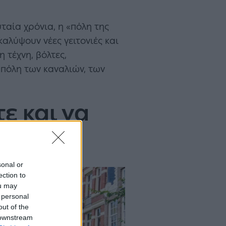
ευταία χρόνια, η «πόλη της
αλύψουν νέες γειτονιές και
 τέχνη, βόλτες,
 πόλη των καναλιών, των
ε και να
sonal or
ection to
ou may
 personal
out of the
 downstream