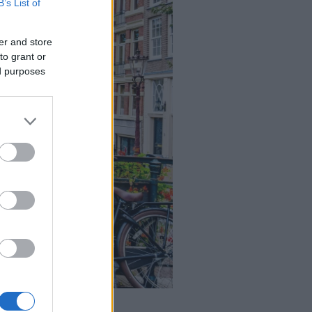
B’s List of
er and store
to grant or
ed purposes