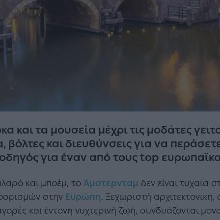
ρκα και τα μουσεία μέχρι τις μοδάτες γει
α, βόλτες και διευθύνσεις για να περάσετ
 οδηγός για έναν από τους top ευρωπαϊκ
αλαρό και μποέμ, το
Άμστερνταμ
δεν είναι τυχαία σ
ροορισμών στην
Ευρώπη
. Ξεχωριστή αρχιτεκτονική,
γορές και έντονη νυχτερινή ζωή, συνδυάζονται μον