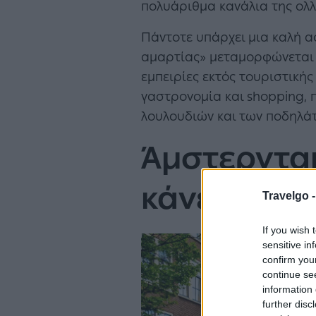
πολυάριθμα κανάλια της ολ
Πάντοτε υπάρχει μια καλή 
αμαρτίας» μεταμορφώνεται κ
εμπειρίες εκτός τουριστικής
γαστρονομία και shopping, 
λουλουδιών και των ποδηλά
Άμστερνταμ
κάνετε
Travelgo 
If you wish 
sensitive in
confirm you
continue se
information 
further disc