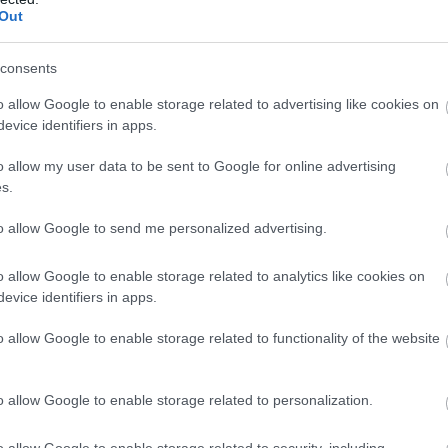
Out
έατα
consents
o allow Google to enable storage related to advertising like cookies on
ς είναι η κεντρική πλατεία
Dam
. Μπορείτε να περπ
evice identifiers in apps.
γραφίστε τα διάσημα αξιοθέατα της πλατείας, το
ύ εκκλησία
Neuwe Kerk
και το
Εθνικό Μνημείο
που ε
o allow my user data to be sent to Google for online advertising
s.
μίου Πολέμου.
to allow Google to send me personalized advertising.
o allow Google to enable storage related to analytics like cookies on
evice identifiers in apps.
o allow Google to enable storage related to functionality of the website
o allow Google to enable storage related to personalization.
o allow Google to enable storage related to security, including