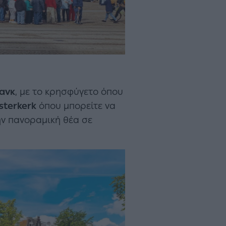
ρανκ
, με το κρησφύγετο όπου
sterkerk
όπου μπορείτε να
ην πανοραμική θέα σε