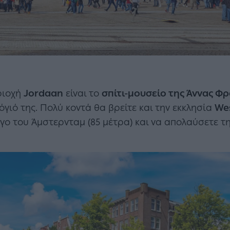
ριοχή
Jordaan
είναι το
σπίτι-μουσείο της Άννας Φ
γιό της. Πολύ κοντά θα βρείτε και την εκκλησία
We
γο του Άμστερνταμ (85 μέτρα) και να απολαύσετε τ