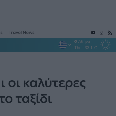
ps
Travel News
Αθήνα
Thu
33.1°C
ι οι καλύτερες
το ταξίδι