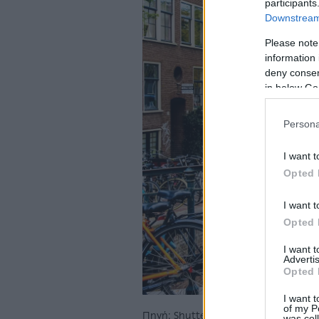
participants
Downstream 
Please note
information 
deny consent
in below Go
Persona
I want t
Opted 
I want t
Opted 
I want 
Advertis
Opted 
I want t
of my P
Πηγή: Shutterstock
was col