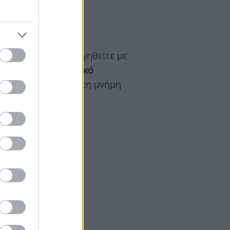
ατήσετε ή να περιηγηθείτε με
 εντυπωσιακό
Βασιλικό
ίναι αφιερωμένο στη μνήμη