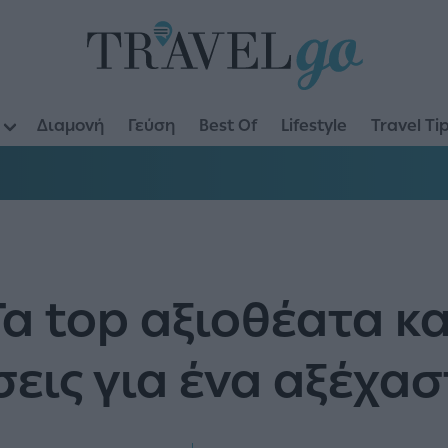
Διαμονή
Γεύση
Best Of
Lifestyle
Travel Ti
α top αξιοθέατα κα
εις για ένα αξέχασ