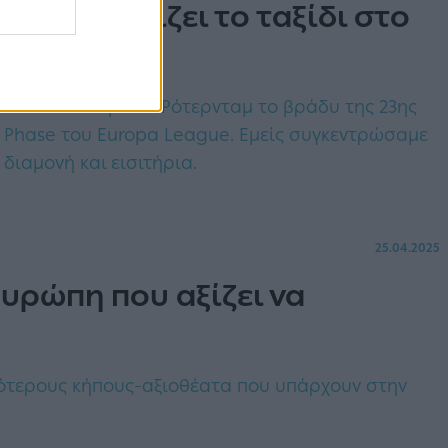
Πόσο κοστίζει το ταξίδι στο
ε
ί στο De Kuip του Ρότερνταμ το βράδυ της 23ης
e Phase του Europa League. Εμείς συγκεντρώσαμε
διαμονή και εισιτήρια.
25.04.2025
Ευρώπη που αξίζει να
ότερους κήπους-αξιοθέατα που υπάρχουν στην