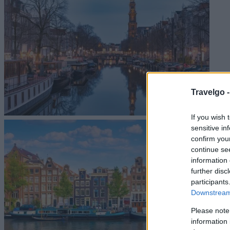
Travelgo 
If you wish 
sensitive in
confirm you
continue se
information 
further disc
participants
Downstream 
Please note
information 