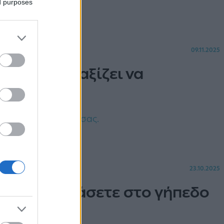
ed purposes
09.11.2025
νταμ» που αξίζει να
ίστα των ταξιδιών σας.
23.10.2025
 Πώς θα φτάσετε στο γήπεδο