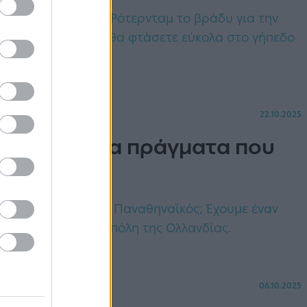
ί στο De Kuip του Ρότερνταμ το βράδυ για την
League. Δείτε πώς θα φτάσετε εύκολα στο γήπεδο
22.10.2025
 Τα καλύτερα πράγματα που
ερνταμ
 αγώνα Φέγενορντ - Παναθηναϊκός; Έχουμε έναν
εύτερη μεγαλύτερη πόλη της Ολλανδίας.
06.10.2025