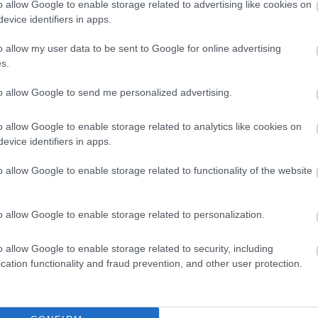
o allow Google to enable storage related to advertising like cookies on
Ο αγώνας Φέγενορντ - Παναθηναϊκός θα διεξαχθε
evice identifiers in apps.
τρίτη αγωνιστική της League Phase του Europa 
o allow my user data to be sent to Google for online advertising
με όλα τα μέσα μεταφοράς.
s.
to allow Google to send me personalized advertising.
SPORTS TOURISM
o allow Google to enable storage related to analytics like cookies on
evice identifiers in apps.
Φέγενορντ - Παναθηναϊκός:
o allow Google to enable storage related to functionality of the website
μπορείτε να κάνετε στο Ρότ
Σκοπεύετε να ταξιδέψετε στο Ρότερνταμ για τον
o allow Google to enable storage related to personalization.
μικρό οδηγό με όσα δεν πρέπει να χάσετε στη δ
o allow Google to enable storage related to security, including
cation functionality and fraud prevention, and other user protection.
SPORTS TOURISM