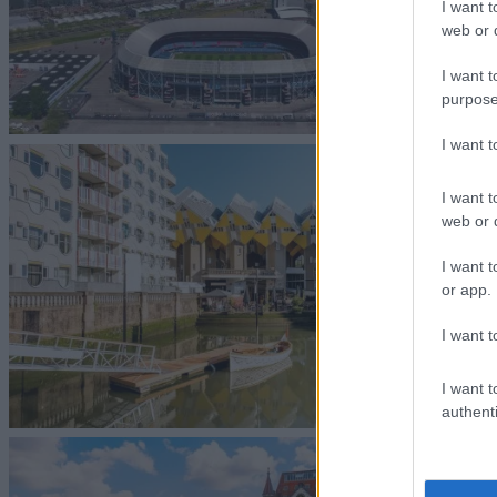
I want t
web or d
I want t
purpose
I want 
I want t
web or d
I want t
or app.
I want t
I want t
authenti