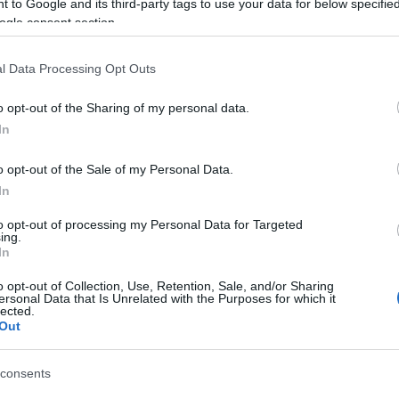
 to Google and its third-party tags to use your data for below specifi
ogle consent section.
l Data Processing Opt Outs
ΕΞΩΤΕΡΙΚΟ
o opt-out of the Sharing of my personal data.
Ουτρέχτη: Το «μικρό Άμστερ
In
ανακαλύψετε
o opt-out of the Sale of my Personal Data.
In
Μια γραφική ολλανδική πόλη για να βάλετε στη λ
to opt-out of processing my Personal Data for Targeted
ing.
In
o opt-out of Collection, Use, Retention, Sale, and/or Sharing
ersonal Data that Is Unrelated with the Purposes for which it
SPORTS TOURISM
lected.
Out
Φέγενορντ - Παναθηναϊκός:
De Kuip
consents