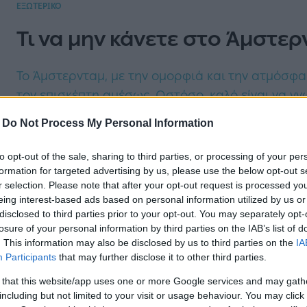
ΕΞΩΤΕΡΙΚΟ
Τι να μην κάνετε στο Άμστε
Το Άμστερνταμ, με την ομορφιά και την ατμόσφαιρ
τον επισκέπτη αμέσως. Ωστόσο, καλό είναι να γνωρ
περάσετε ευχάριστα στο ταξίδι σας χωρίς απρό
-
Do Not Process My Personal Information
to opt-out of the sale, sharing to third parties, or processing of your per
formation for targeted advertising by us, please use the below opt-out s
r selection. Please note that after your opt-out request is processed y
SPORTS TOURISM
eing interest-based ads based on personal information utilized by us or
Άγιαξ - Ολυμπιακός: Πόσο κοσ
disclosed to third parties prior to your opt-out. You may separately opt-
losure of your personal information by third parties on the IAB’s list of
στο Άμστερνταμ
. This information may also be disclosed by us to third parties on the
IA
Participants
that may further disclose it to other third parties.
Ο Ολυμπιακός ετοιμάζεται να ταξιδέψει στο Άμστ
 that this website/app uses one or more Google services and may gath
including but not limited to your visit or usage behaviour. You may click 
Ιανουαρίου. Δείτε πόσο κοστίζουν τα αεροπορικά