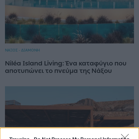
ΝΑΞΟΣ - ΔΙΑΜΟΝΗ
Niléa Island Living: Ένα καταφύγιο που
αποτυπώνει το πνεύμα της Νάξου