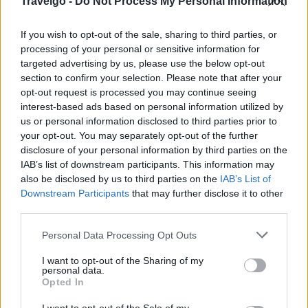
Travelgo -
Do Not Process My Personal Information
If you wish to opt-out of the sale, sharing to third parties, or
processing of your personal or sensitive information for
targeted advertising by us, please use the below opt-out
section to confirm your selection. Please note that after your
opt-out request is processed you may continue seeing
interest-based ads based on personal information utilized by
us or personal information disclosed to third parties prior to
your opt-out. You may separately opt-out of the further
disclosure of your personal information by third parties on the
IAB’s list of downstream participants. This information may
also be disclosed by us to third parties on the
IAB’s List of
Downstream Participants
that may further disclose it to other
third parties.
ΝΑΞΟΣ - ΔΙΑΜΟΝΗ
Please note that this website/app uses one or more Google
Personal Data Processing Opt Outs
services and may gather and store information including but
GkF Luxury Villas: Μια εμπειρία απόλυτης
not limited to your visit or usage behaviour. You may click to
I want to opt-out of the Sharing of my
personal data.
χαλάρωσης στη Νάξο
grant or deny consent to Google and its third-party tags to
Opted In
use your data for below specified purposes in below Google
consent section.