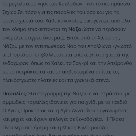
Το μεγαλύτερο νησί των Κυκλάδων - και το πιο πράσινο -
ξεχωρίζει τόσο για τις παραλίες του όσο και για τα
ορεινά χωριά του. Κάθε καλοκαίρι, οικογένειες από όλο
τον κόσμο επισκέπτονται τη
Νάξο
ώστε να περάσουν
ανέμελες στιγμές όλοι μαζί. Εκτός από τη Χώρα της
Νάξου με τον εντυπωσιακό Ναό του Απόλλωνα -γνωστό
ως Πορτάρα- επιβάλλεται μια επίσκεψη στα χωριά της
ενδοχώρας, όπως το Χαλκί, το Σαγκρί και την Απείρανθο
με τα πετρόκτιστα και τα ασβεστωμένα σπίτια, τις
πλακόστρωτες πλατείες και τα γραφικά στενά.
Παραλίες:
Η ακτογραμμή της Νάξου είναι τεράστια, με
αμμώδεις παραλίες ιδανικές για παιχνίδι με τα παιδιά.
Ο Άγιος Προκόπιος και η Αγία Άννα είναι οργανωμένες
και ρηχές και έχουν επιλογές σε ξενοδοχεία. Η Πλάκα
είναι λίγο πιο ήρεμη και η Μικρή Βίγλα μοιάζει