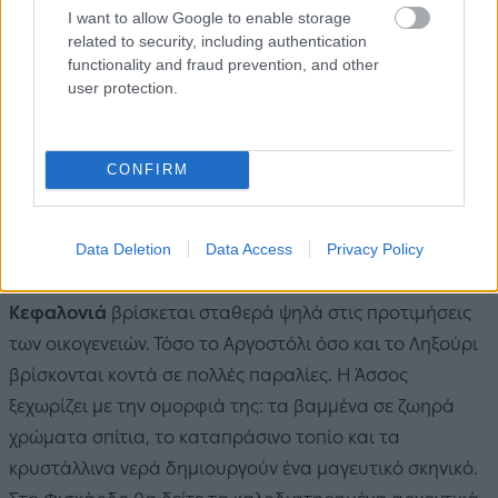
I want to allow Google to enable storage
related to security, including authentication
functionality and fraud prevention, and other
user protection.
CONFIRM
Το χωριό Άσσος είναι από τα πιο όμορφα του Ιονίου / Πηγή:
Shutterstock
Data Deletion
Data Access
Privacy Policy
Νησί με πλούσια ομορφιά και καταπράσινα τοπία, η
Κεφαλονιά
βρίσκεται σταθερά ψηλά στις προτιμήσεις
των οικογενειών. Τόσο το Αργοστόλι όσο και το Ληξούρι
βρίσκονται κοντά σε πολλές παραλίες. Η Άσσος
ξεχωρίζει με την ομορφιά της: τα βαμμένα σε ζωηρά
χρώματα σπίτια, το καταπράσινο τοπίο και τα
κρυστάλλινα νερά δημιουργούν ένα μαγευτικό σκηνικό.