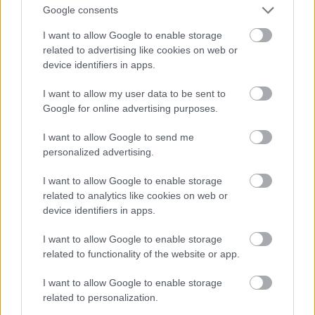
Google consents
I want to allow Google to enable storage
related to advertising like cookies on web or
device identifiers in apps.
Βουτιές στην περιοχή του Αγίου Νικήτα / Πηγή: Shutterstock
I want to allow my user data to be sent to
Google for online advertising purposes.
Γιατί είναι ιδανική για οικογένειες:
Η Λευκάδα είναι
εύκολα προσβάσιμη χωρίς πλοίο και προσφέρει
I want to allow Google to send me
επιλογές διαμονής για όλα τα γούστα. Στην πόλη της
personalized advertising.
μπορείτε να κάνετε βόλτα ακόμα και με καροτσάκι, ενώ
I want to allow Google to enable storage
στα χωριά θα βρείτε οικογενειακά ταβερνάκια.
related to analytics like cookies on web or
device identifiers in apps.
Κεφαλονιά
I want to allow Google to enable storage
related to functionality of the website or app.
I want to allow Google to enable storage
related to personalization.