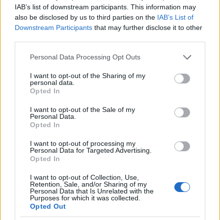
IAB’s list of downstream participants. This information may
also be disclosed by us to third parties on the
IAB’s List of
Downstream Participants
that may further disclose it to other
third parties.
Please note that this website/app uses one or more Google
Personal Data Processing Opt Outs
services and may gather and store information including but
not limited to your visit or usage behaviour. You may click to
I want to opt-out of the Sharing of my
personal data.
grant or deny consent to Google and its third-party tags to
Opted In
use your data for below specified purposes in below Google
consent section.
I want to opt-out of the Sale of my
Personal Data.
Opted In
I want to opt-out of processing my
Personal Data for Targeted Advertising.
Opted In
I want to opt-out of Collection, Use,
Retention, Sale, and/or Sharing of my
Personal Data that Is Unrelated with the
Purposes for which it was collected.
Opted Out