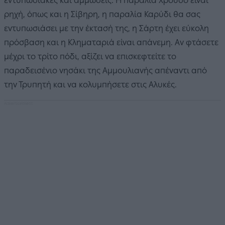
εντυπωσιακές και αμμώδεις. Η παραλία Χρούσο είναι
ρηχή, όπως και η Σίβηρη, η παραλία Καρύδι θα σας
εντυπωσιάσει με την έκτασή της, η Σάρτη έχει εύκολη
πρόσβαση και η Κληματαριά είναι απάνεμη. Αν φτάσετε
μέχρι το τρίτο πόδι, αξίζει να επισκεφτείτε το
παραδεισένιο νησάκι της Αμμουλιανής απέναντι από
την Τρυπητή και να κολυμπήσετε στις Αλυκές.