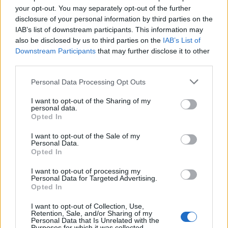
your opt-out. You may separately opt-out of the further
disclosure of your personal information by third parties on the
IAB’s list of downstream participants. This information may
also be disclosed by us to third parties on the
IAB’s List of
Downstream Participants
that may further disclose it to other
third parties.
Please note that this website/app uses one or more Google
Personal Data Processing Opt Outs
services and may gather and store information including but
not limited to your visit or usage behaviour. You may click to
I want to opt-out of the Sharing of my
personal data.
grant or deny consent to Google and its third-party tags to
Opted In
use your data for below specified purposes in below Google
consent section.
I want to opt-out of the Sale of my
Personal Data.
ΙΘΑΚΗ - ΔΙΑΜΟΝΗ
Opted In
Levantes Houses
I want to opt-out of processing my
Personal Data for Targeted Advertising.
Opted In
I want to opt-out of Collection, Use,
Retention, Sale, and/or Sharing of my
Personal Data that Is Unrelated with the
Purposes for which it was collected.