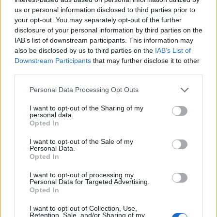
us or personal information disclosed to third parties prior to
your opt-out. You may separately opt-out of the further
disclosure of your personal information by third parties on the
IAB’s list of downstream participants. This information may
Ένας παράδεισος για
also be disclosed by us to third parties on the
IAB’s List of
φυσιολάτρες
Downstream Participants
that may further disclose it to other
third parties.
Please note that this website/app uses one or more Google
Personal Data Processing Opt Outs
services and may gather and store information including but
not limited to your visit or usage behaviour. You may click to
I want to opt-out of the Sharing of my
personal data.
grant or deny consent to Google and its third-party tags to
Opted In
use your data for below specified purposes in below Google
consent section.
I want to opt-out of the Sale of my
Personal Data.
Opted In
I want to opt-out of processing my
Personal Data for Targeted Advertising.
Opted In
I want to opt-out of Collection, Use,
Πηγή: Shutterstock
Retention, Sale, and/or Sharing of my