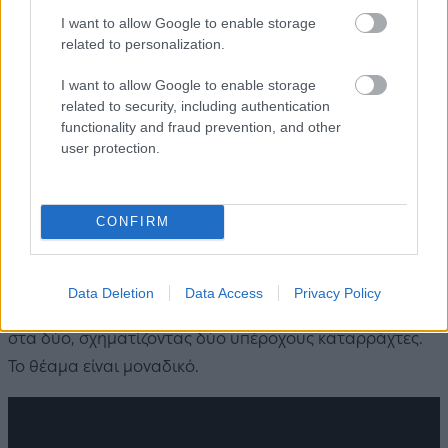
I want to allow Google to enable storage
related to personalization.
I want to allow Google to enable storage
related to security, including authentication
Πηγή: Shutterstock
functionality and fraud prevention, and other
user protection.
Στη βόρεια έξοδο χωριού, μετά από 20 λεπτά
πεζοπορίας, συναντάει κανείς τον καταρράκτη
Σούδα
,
CONFIRM
που αποτελεί το σήμα κατατεθέν των Θεοδωριάνων και
πόλο έλξης για χιλιάδες επισκέπτες κάθε χρόνο. Τα
παγωμένα νερά του ποταμού Γκούρα γκρεμίζονται από
Data Deletion
Data Access
Privacy Policy
25 μέτρα ύψος, αφού πρώτα προλάβουν να χωριστούν
στα δύο, σχηματίζοντας δύο υπέροχους καταρράχτες.
Το θέαμα είναι μοναδικό.