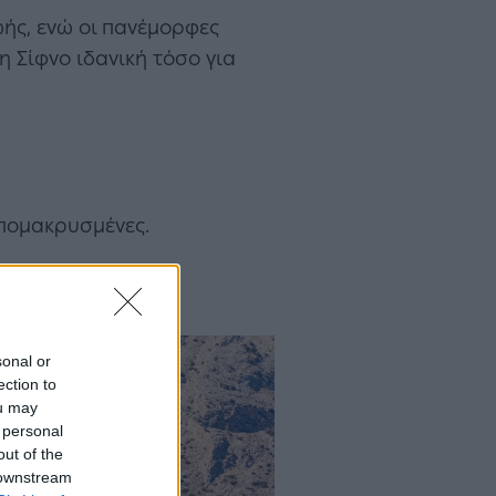
ωής, ενώ οι πανέμορφες
η Σίφνο ιδανική τόσο για
απομακρυσμένες.
sonal or
ection to
ou may
 personal
out of the
 downstream