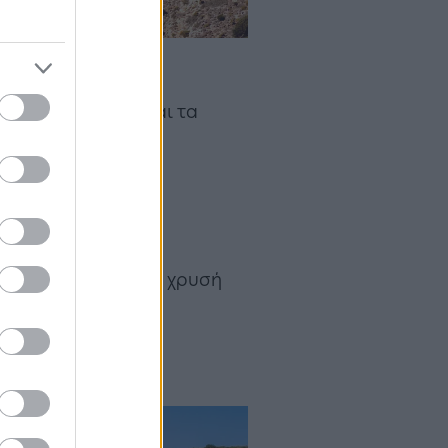
μεγάλη αμμουδιά και τα
 Η παραλία είναι
αλία του νησιού, με χρυσή
η θάλασσα.