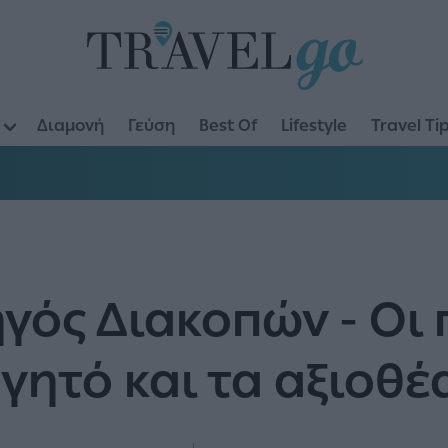
Διαμονή
Γεύση
Best Of
Lifestyle
Travel Ti
γός Διακοπών - Οι 
γητό και τα αξιοθέ