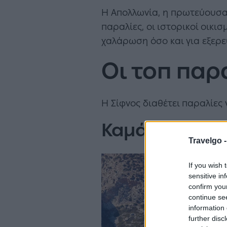
Η Απολλωνία, η πρωτεύουσα 
παραλίες, οι ιστορικοί οικι
χαλάρωση όσο και για εξερε
Οι τοπ παρ
Η Σίφνος διαθέτει παραλίες
Καμάρες
Travelgo 
If you wish 
sensitive in
confirm you
continue se
information 
further disc