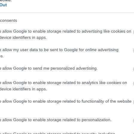
Out
consents
o allow Google to enable storage related to advertising like cookies on
δίπλα στο λιμάνι του νησιού, εντυπωσιάζουν με τη 
evice identifiers in apps.
, αποτελώντας εξαιρετική επιλογή για οικογένειες.
λές επιλογές για καφέ και φαγητό.
o allow my user data to be sent to Google for online advertising
s.
ς
to allow Google to send me personalized advertising.
o allow Google to enable storage related to analytics like cookies on
ατύς Γιαλός, η μεγαλύτερη και πιο οργανωμένη παρ
evice identifiers in apps.
πολλές επιλογές για φαγητό και χαλάρωση δίπλα στ
o allow Google to enable storage related to functionality of the website
o allow Google to enable storage related to personalization.
o allow Google to enable storage related to security, including