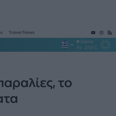
ps
Travel News
Σίφνου
Fri
27.9°C
παραλίες, το
ατα