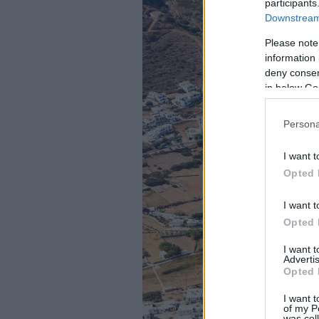
participants
Downstream 
Please note
information 
deny consent
in below Go
Persona
I want t
Opted 
I want t
Opted 
I want 
Advertis
Opted 
I want t
of my P
was col