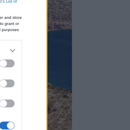
B’s List of
er and store
to grant or
ed purposes