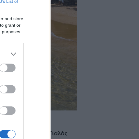
B’s List of
er and store
to grant or
ed purposes
υκλάδων, ο
Πλατύς Γιαλός