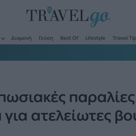
Διαμονή
Γεύση
Best Of
Lifestyle
Travel Ti
υπωσιακές παραλίε
 για ατελείωτες βο