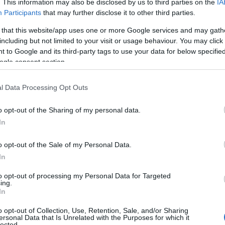
. This information may also be disclosed by us to third parties on the
IA
Participants
that may further disclose it to other third parties.
 that this website/app uses one or more Google services and may gath
including but not limited to your visit or usage behaviour. You may click 
 to Google and its third-party tags to use your data for below specifi
ogle consent section.
l Data Processing Opt Outs
o opt-out of the Sharing of my personal data.
In
o opt-out of the Sale of my Personal Data.
In
to opt-out of processing my Personal Data for Targeted
ing.
In
o opt-out of Collection, Use, Retention, Sale, and/or Sharing
λίες της Σίφνου και από τις πιο οργανωμένες των Κ
ersonal Data that Is Unrelated with the Purposes for which it
lected.