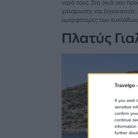
νερά τους. Στη σκιά που πρ
χαλάρωσης και ξεγνοιασιάς. 
ομορφότερες των Κυκλάδων,
Πλατύς Για
Travelgo 
If you wish 
sensitive in
confirm you
continue se
information 
further disc