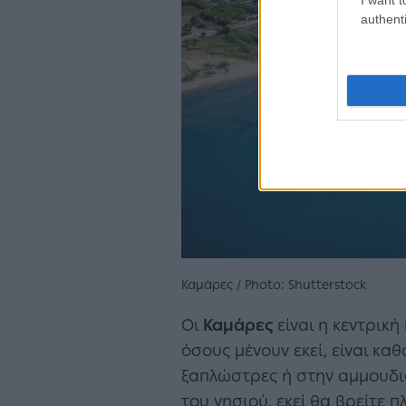
authenti
Καμάρες / Photo: Shutterstock
Οι
Καμάρες
είναι η κεντρική
όσους μένουν εκεί, είναι κα
ξαπλώστρες ή στην αμμουδιά
του νησιού, εκεί θα βρείτε 