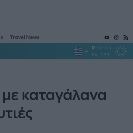
ps
Travel News
Σίφνου
Fri
23°C
ς με καταγάλανα
υτιές