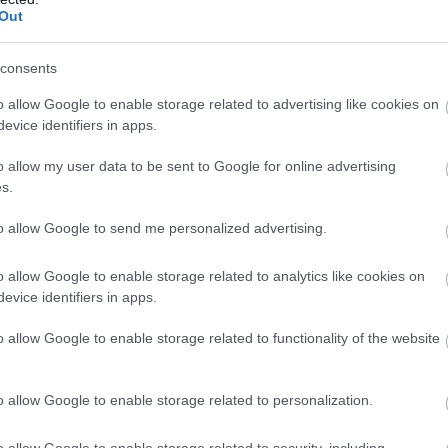
. Με ψιλή, χρυσή άμμο και ρηχά, καθαρά νερά προστ
Out
ς - γι’ αυτό και είναι πολυσύχναστη. Διαθέτει beach b
λογές για θαλάσσια σπορ, ενώ η πρόσβαση είναι εύκ
consents
o allow Google to enable storage related to advertising like cookies on
evice identifiers in apps.
o allow my user data to be sent to Google for online advertising
s.
to allow Google to send me personalized advertising.
o allow Google to enable storage related to analytics like cookies on
evice identifiers in apps.
o allow Google to enable storage related to functionality of the website
o allow Google to enable storage related to personalization.
o allow Google to enable storage related to security, including