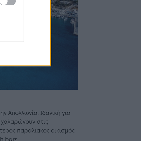
την Απολλωνία. Ιδανική για
ι χαλαρώνουν στις
ύτερος παραλιακός οικισμός
h bars.