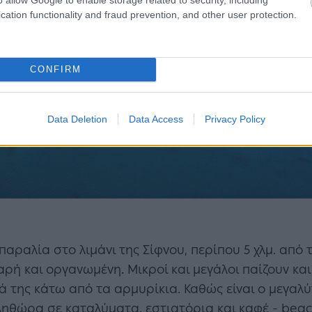
cation functionality and fraud prevention, and other user protection.
CONFIRM
Data Deletion
Data Access
Privacy Policy
 παραλία στο λιμάνι της Σίφνου, περίπου 5 χλμ. από 
θαρή και οργανωμένη. Μικροί και μεγάλοι παίζουν κα
 της κάτω από τα αρμυρίκια. Καθώς είναι ο μεγαλ
πληθώρα σε καταλύματα, εστιατόρια και καφέ - beac