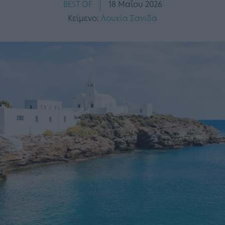
BEST OF
18 Μαΐου 2026
Κείμενο:
Λουκία Σανιδά