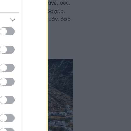
ατευμένα από τους ανέμους,
ars, ταβέρνες, ξενοδοχεία,
ολη τόσο από το λιμάνι όσο