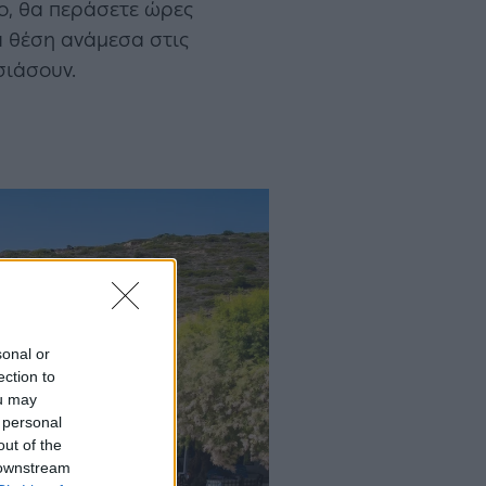
ίο, θα περάσετε ώρες
α θέση ανάμεσα στις
σιάσουν.
sonal or
ection to
ou may
 personal
out of the
 downstream