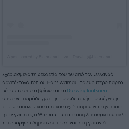
A post shared by Bloementuin_van_Darwin (@bloementuin_van_darwin)
Σχεδιασμένο τη δεκαετία του '50 από τον Ολλανδό
αρχιτέκτονα τοπίου Hans Warnau, το ευρύτερο πάρκο
μέσα στο οποίο βρίσκεται το
Darwinplantsoen
αποτελεί παράδειγμα της προοδευτικής προσέγγισης
του μεταπολεμικού αστικού σχεδιασμού για την οποία
ήταν γνωστός ο Warnau - μια έκταση λειτουργικού αλλά
και όμορφου δημοτικού πρασίνου στη γειτονιά