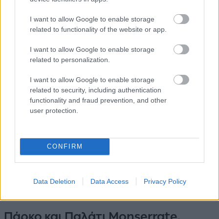
I want to allow Google to enable storage
related to functionality of the website or app.
I want to allow Google to enable storage
related to personalization.
Πηγή:
Jonsered Gardens
I want to allow Google to enable storage
Οι κήποι
Jonsered
,
που κάποτε αποτελούσαν το σπίτι
related to security, including authentication
του πρωτοπόρου της βιομηχανίας William Gibson, ο
functionality and fraud prevention, and other
user protection.
οποίος παρείχε εγκαταστάσεις διαβίωσης, υγειονομικής
περίθαλψης και φροντίδας παιδιών στο Jonsered για
τους εργάτες στο εργοστάσιό του, αναστήθηκαν και
CONFIRM
επανασχεδιάστηκαν το 2010 με μια προοδευτική άποψη
για βελτιωμένη προσβασιμότητα και βιοποικιλότητα.
Βρίσκονται σε απόσταση 20 λεπτών με το τρένο από το
Data Deletion
Data Access
Privacy Policy
κέντρο του Γκέτεμποργκ.
Πάρκο και Παλάτι Monserrate,