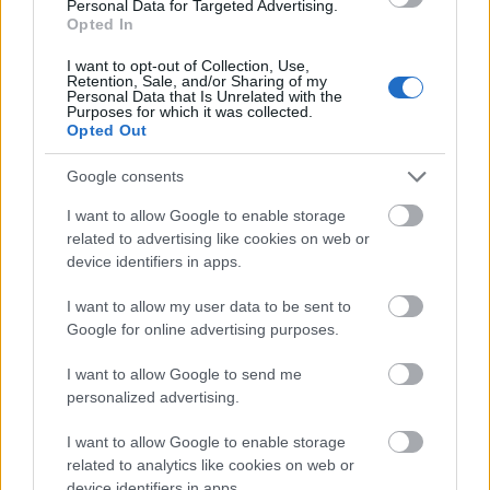
Personal Data for Targeted Advertising.
οι κήποι στις επάλξεις, κατά μήκος του νότιου τείχους
Opted In
του
Κάστρου της Πράγας
, προσφέρουν μια εξίσου
I want to opt-out of Collection, Use,
Retention, Sale, and/or Sharing of my
πανοραμική και πιο γαλήνια εναλλακτική λύση. Ως
Personal Data that Is Unrelated with the
Purposes for which it was collected.
δημόσιο πάρκο με ελεύθερη είσοδο, οι κήποι αυτοί
Opted Out
σχεδιάστηκαν τη δεκαετία του 1920 από τον Σλοβένο
αρχιτέκτονα Josef Plecnik κατά τη διάρκεια των
Google consents
ανακαινίσεων του στο κάστρο.
I want to allow Google to enable storage
related to advertising like cookies on web or
Κήποι Jonsered, κοντά στο
device identifiers in apps.
Γκέτεμποργκ, Σουηδία
I want to allow my user data to be sent to
Google for online advertising purposes.
I want to allow Google to send me
personalized advertising.
I want to allow Google to enable storage
related to analytics like cookies on web or
device identifiers in apps.