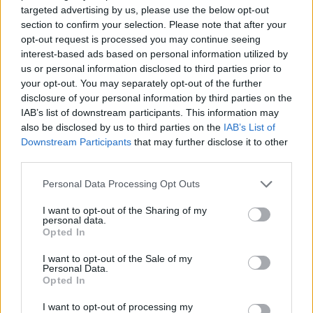
targeted advertising by us, please use the below opt-out
section to confirm your selection. Please note that after your
Κήποι στις επάλξεις, Πράγα, Τσεχία
opt-out request is processed you may continue seeing
interest-based ads based on personal information utilized by
us or personal information disclosed to third parties prior to
your opt-out. You may separately opt-out of the further
disclosure of your personal information by third parties on the
IAB’s list of downstream participants. This information may
also be disclosed by us to third parties on the
IAB’s List of
Downstream Participants
that may further disclose it to other
third parties.
Please note that this website/app uses one or more Google
Personal Data Processing Opt Outs
services and may gather and store information including but
not limited to your visit or usage behaviour. You may click to
I want to opt-out of the Sharing of my
personal data.
grant or deny consent to Google and its third-party tags to
Opted In
use your data for below specified purposes in below Google
consent section.
Πηγή: Shutterstock
I want to opt-out of the Sale of my
Personal Data.
Opted In
Μπορεί ο πύργος του Δημαρχείου της Πράγας να έχει
I want to opt-out of processing my
την πιο διάσημη θέα στην «πόλη των 100 πύργων», αλλά