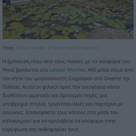
Πηγή:
Latour-Marliac, le Jardin des Nénuphars
Η έμπνευση πίσω από τους πίνακες με τα νούφαρα του
Μονέ βρίσκεται στο
Latour-Marliac
, 400 μίλια νότια από
τον κήπο του ιμπρεσιονιστή ζωγράφου στο Giverny της
Γαλλίας. Αυτοί οι φιλικοί προς την οικογένεια κήποι
διαθέτουν ιαματικές και δροσερές πηγές, μια
υποβρύχια σπηλιά, τριανταφυλλιές και παρτέρια με
παιώνιες. Επισκεφθείτε τους κήπους στα μέσα του
καλοκαιριού για να προλάβετε τα νούφαρα στην
κορύφωση της ανθοφορίας τους.