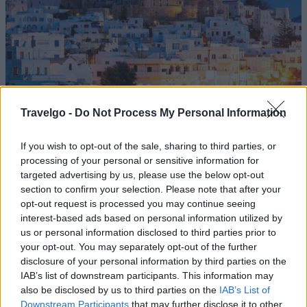
Travelgo -
Do Not Process My Personal Information
Πηγή: Shutterstock
If you wish to opt-out of the sale, sharing to third parties, or
processing of your personal or sensitive information for
Ένα ακόμη πρόσφατο αφιέρωμα στη
Νάξο
βλέπουμε
targeted advertising by us, please use the below opt-out
section to confirm your selection. Please note that after your
στην αυστριακή εφημερίδα
Kurier
, η οποία αποκαλεί το
opt-out request is processed you may continue seeing
νησί «θησαυρό που ευτυχώς μοιάζει ακόμη
interest-based ads based on personal information utilized by
ανεξερεύνητος» και προσκαλεί τους περιπατητές για να
us or personal information disclosed to third parties prior to
your opt-out. You may separately opt-out of the further
ανακαλύψουν τα μονοπάτια, να απολαύσουν την τοπική
disclosure of your personal information by third parties on the
κουζίνα και να περιηγηθούν στα κυκλαδίτικα και
IAB’s list of downstream participants. This information may
μεσαιωνικά σοκάκια.
also be disclosed by us to third parties on the
IAB’s List of
Downstream Participants
that may further disclose it to other