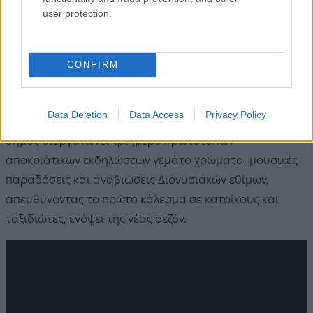
user protection.
CONFIRM
Data Deletion
Data Access
Privacy Policy
Αξίζει να σημειωθεί πως το διάστημα 15-17 Μαρτίου, ο
δήμος διοργανώνει τριήμερο πρωτότυπων
αποκριάτικων εκδηλώσεων γεμάτο χρώματα, μουσικές
παραδόσεις και αναβιώσεις Διονυσιακών εθίμων,
απευθύνοντας το πρώτο κάλεσμα σε κατοίκους και
ταξιδιώτες, ενόψει της νέας σεζόν.