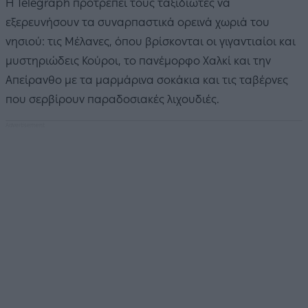
Η Telegraph προτρέπει τους ταξιδιώτες να
εξερευνήσουν τα συναρπαστικά ορεινά χωριά του
νησιού: τις Μέλανες, όπου βρίσκονται οι γιγαντιαίοι και
μυστηριώδεις Κούροι, το πανέμορφο Χαλκί και την
Απείρανθο με τα μαρμάρινα σοκάκια και τις ταβέρνες
που σερβίρουν παραδοσιακές λιχουδιές.