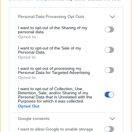
Όπως αναφέρει το
ΑΠΕ-ΜΠΕ
, το περασμένο καλοκαίρι
third parties.
πραγματοποιήθηκε στο νησί επίσκεψη πλήθους
Please note that this website/app uses one or more Google
Personal Data Processing Opt Outs
Αυστριακών επαγγελματιών και δημοσιογράφων με τη
services and may gather and store information including but
not limited to your visit or usage behaviour. You may click to
I want to opt-out of the Sharing of my
στήριξη του Γραφείου ΕΟΤ, του Δήμου Νάξου και
personal data.
grant or deny consent to Google and its third-party tags to
Opted In
Μικρών Κυκλάδων και του οργανισμού Springer Reisen.
use your data for below specified purposes in below Google
Παράλληλα με τα αφιερώματα σε Αυστρία και Αγγλία, η
consent section.
I want to opt-out of the Sale of my
Personal Data.
Νάξος βρίσκεται στην πρώτη θέση μεταξύ των
Opted In
ελληνικών νησιών σε λίστα που ανακοίνωσε το Ισπανικό
I want to opt-out of processing my
Business Insider
με τα 10 καλύτερα μέρη του κόσμου.
Personal Data for Targeted Advertising.
Opted In
«Φύση, μυθολογία, γαστρονομία και δραστηριότητες,
I want to opt-out of Collection, Use,
διαφοροποιούν τη Νάξο έναντι ανταγωνιστικών
Retention, Sale, and/or Sharing of my
Personal Data that Is Unrelated with the
προορισμών. Το 2023 «έκλεισε» με θετικό πρόσημο και
Purposes for which it was collected.
Opted Out
νέα ρεκόρ επισκεψιμότητας, ενώ το αφήγημα για τη νέα
σεζόν εξαπλώνεται σε εύρος αγορών με «αιχμή του
Google consents
δόρατος» την αυθεντικότητα.
I want to allow Google to enable storage