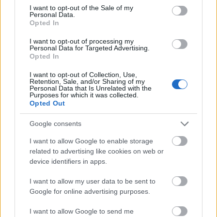
Ο
Παναμάς
, μια χώρα της Κεντρικής Αμερικής που
consent section.
I want to opt-out of the Sale of my
Personal Data.
συνορεύει με την Κόστα Ρίκα και την Κολομβία, φιλοξενεί
Opted In
ένα από τα πιο εξελιγμένα έργα μηχανικής στον κόσμο -
I want to opt-out of processing my
τη Διώρυγα του Παναμά. Η πόλη έχει πέντε Μνημεία
Personal Data for Targeted Advertising.
Παγκόσμιας Κληρονομιάς της UNESCO - δύο
Opted In
αρχαιολογικούς χώρους, το Panama Viejo και το Casco
I want to opt-out of Collection, Use,
Retention, Sale, and/or Sharing of my
Antiguo, και τρία εθνικά πάρκα, τα Coiba, Darien και La
Personal Data that Is Unrelated with the
Purposes for which it was collected.
Amistad. Η Intrepid Travel προτείνει τον Παναμά σε
Opted Out
όσους επιθυμούν να «βυθιστούν στις τοπικές
Google consents
παραδόσεις, τη λαογραφία και τις σύγχρονες τέχνες...
που διαφέρουν από το πιο ευρωπαϊκοκεντρικό
I want to allow Google to enable storage
πολιτιστικό τοπίο».
related to advertising like cookies on web or
device identifiers in apps.
I want to allow my user data to be sent to
Google for online advertising purposes.
I want to allow Google to send me