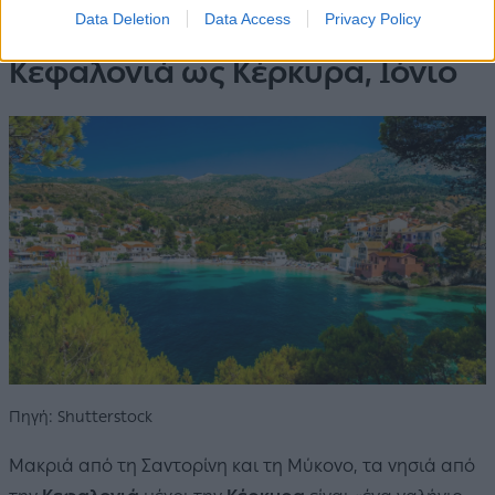
Data Deletion
Data Access
Privacy Policy
Κεφαλονιά ως Κέρκυρα, Ιόνιο
Πηγή: Shutterstock
Μακριά από τη Σαντορίνη και τη Μύκονο, τα νησιά από