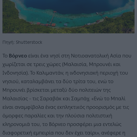
Πηγή: Shutterstock
Το
Βόρνεο
είναι ένα νησί στη Νοτιοανατολική Ασία που
χωρίζεται σε τρεις χώρες (Μαλαισία, Μπρουνέι και
Ινδονησία). Το Καλιμαντάν, η ινδονησιακή περιοχή του
νησιού, καταλαμβάνει τα δύο τρίτα του, ενώ το
Μπρουνέι βρίσκεται μεταξύ δύο πολιτειών της
Μαλαισίας - τις Σαραβάκ και Σαμπάχ. «Ενώ το Μπαλί
είναι αναμφίβολα ένας εκπληκτικός προορισμός με τις
όμορφες παραλίες και την πλούσια πολιτιστική
κληρονομιά του, το Βόρνεο προσφέρει μια εντελώς
διαφορετική εμπειρία που δεν έχει ταίρι», ανέφερε η