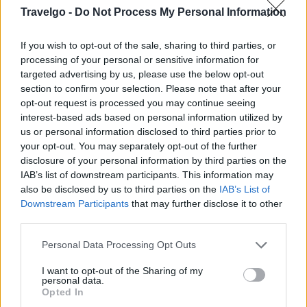
Travelgo -
Do Not Process My Personal Information
έχουν επίσης ενισχύσει την απήχηση της πόλης,
πρόσθεσε.
If you wish to opt-out of the sale, sharing to third parties, or
processing of your personal or sensitive information for
Παναμάς
targeted advertising by us, please use the below opt-out
section to confirm your selection. Please note that after your
opt-out request is processed you may continue seeing
interest-based ads based on personal information utilized by
us or personal information disclosed to third parties prior to
your opt-out. You may separately opt-out of the further
disclosure of your personal information by third parties on the
IAB’s list of downstream participants. This information may
also be disclosed by us to third parties on the
IAB’s List of
Downstream Participants
that may further disclose it to other
third parties.
Please note that this website/app uses one or more Google
Personal Data Processing Opt Outs
services and may gather and store information including but
not limited to your visit or usage behaviour. You may click to
I want to opt-out of the Sharing of my
Πηγή: Shutterstock
personal data.
grant or deny consent to Google and its third-party tags to
Opted In
use your data for below specified purposes in below Google