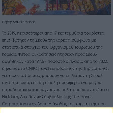
Πηγή: Shutterstock
Το 2019, περισσότεροι από 17 εκατομμύρια τουρίστες
επισκέφτηκαν τη
Σεούλ
της Κορέας, σύμφωνα με
στατιστικά στοιχεία του Οργανισμού Τουρισμού της
Κορέας. Φέτος, οι κρατήσεις πτήσεων προς Σεούλ
αυξήθηκαν κατά 191% - ποσοστό διπλάσιο από το 2022,
δήλωσε στο CNBC Travel εκπρόσωπος της Trip.com. «Οι
νεότεροι ταξιδιώτες μπορούν να επιλέξουν τη Σεούλ
αντί του Τόκιο, επειδή η πόλη προσφέρει ένα μείγμα
παραδοσιακού και σύγχρονου πολιτισμού», αναφέρει ο
Nick Lim, Διευθύνων Σύμβουλος της The Travel
Corporation στην Ασία. Η άνοδος της κορεατικής ποπ
μουσικής και των κορεάτικων τηλεοπτικών σειρών,