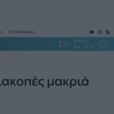
ps
Travel News
Αθήνα
Sat
35.3°C
διακοπές μακριά