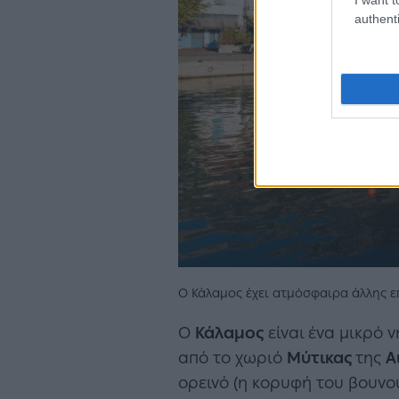
authenti
Ο Κάλαμος έχει ατμόσφαιρα άλλης επ
Ο
Κάλαμος
είναι ένα μικρό 
από το χωριό
Μύτικας
της
Α
ορεινό (η κορυφή του βουνού