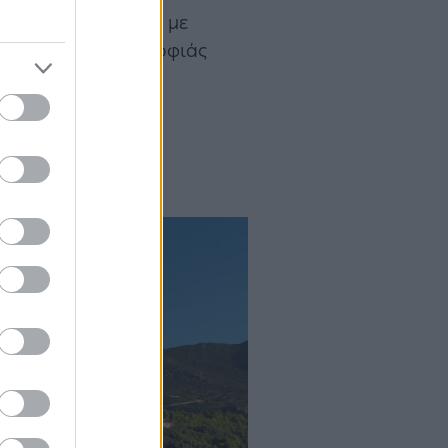
αι θα επισκεφτείτε με
ης ο μοναδικής ομορφιάς
τή, μπορείτε να
στηκε το 1872.