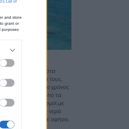
B’s List of
er and store
to grant or
ed purposes
utterstock)
σημείο της χώρας, στα
α λίγα τετραγωνικά τους.
 παράδεισος, όπου ο χρόνος
αι το μεγαλύτερο από τα
στρων, μικροί οικισμοί με
ς με γαλαζοπράσινα νερά
ν Κέρκυρα θα σας σε αφήσει
 θα κολυμπήσετε