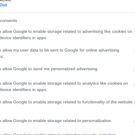
Out
 - μία από τις ωραιότερες παραλίες του Ιονίου - κ
ηλιά της Καλυψούς. Για κολύμπι προσφέρεται επίσ
consents
ογραμμή. Αν πάρετε το δρόμο προς την ανατολική ακ
o allow Google to enable storage related to advertising like cookies on
αστρί και τον φάρο του νησιού, ο οποίος κατασκευά
evice identifiers in apps.
o allow my user data to be sent to Google for online advertising
s.
to allow Google to send me personalized advertising.
o allow Google to enable storage related to analytics like cookies on
evice identifiers in apps.
o allow Google to enable storage related to functionality of the website
o allow Google to enable storage related to personalization.
o allow Google to enable storage related to security, including