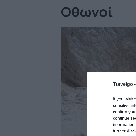
Οθωνοί
Travelgo 
If you wish 
sensitive in
confirm you
continue se
information 
further disc