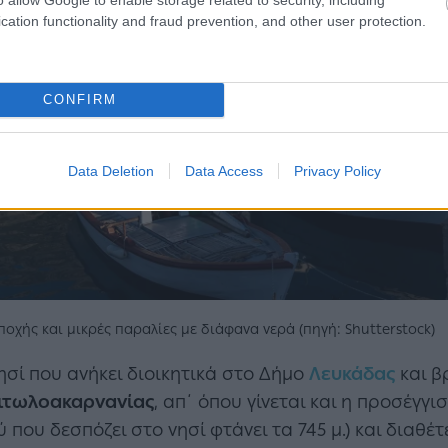
cation functionality and fraud prevention, and other user protection.
CONFIRM
Data Deletion
Data Access
Privacy Policy
οχής και μικρές παραλίες με διάφανα νερά (πηγή: Shutterstock)
νησί που ανήκει διοικητικά στο Δήμο
Λευκάδας
και β
ιτωλοακαρνανίας
, απ΄ όπου γίνεται και η προσέγγισ
 που δεσπόζει στο νησί φτάνει τα 745 μ.) και διαθέ