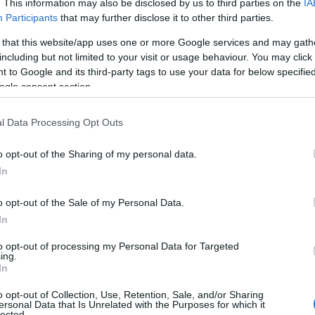
. This information may also be disclosed by us to third parties on the
IA
Participants
that may further disclose it to other third parties.
 that this website/app uses one or more Google services and may gath
including but not limited to your visit or usage behaviour. You may click 
 to Google and its third-party tags to use your data for below specifi
ogle consent section.
l Data Processing Opt Outs
τα Διαπόντια Nησιά και το δυτικότερο άκρο της Ελλάδας (πηγή: Sh
o opt-out of the Sharing of my personal data.
In
, Ερείκουσα, Μαθράκι) βρίσκονται στο δυτικότερο 
, και συγκεντρώνουν όλη την ομορφιά του
Ιονίου
στ
o opt-out of the Sale of my Personal Data.
σσότερους νησιωτικό σύμπλεγμα είναι ένας μικρός
In
 και η ζωή κυλάει με αργούς ρυθμούς. Οι
Οθωνοί
είν
to opt-out of processing my Personal Data for Targeted
κότερο άκρο της Ελλάδας. Ερείπια βενετσιάνικων κά
ing.
In
α ελαιόδεντρα, πολλά μονοπάτια και ονειρικές ακτέ
ικό για διακοπή από τα πάντα. Το καραβάκι από τη
o opt-out of Collection, Use, Retention, Sale, and/or Sharing
ersonal Data that Is Unrelated with the Purposes for which it
με ωραία παραλία και λίγα μαγαζιά. Στους Οθωνούς
lected.