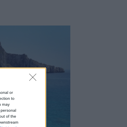
sonal or
ection to
ou may
 personal
out of the
 downstream