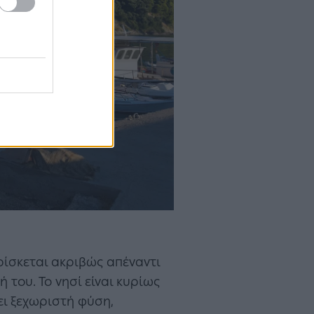
ρίσκεται ακριβώς απέναντι
ή του. Το νησί είναι κυρίως
τει ξεχωριστή φύση,