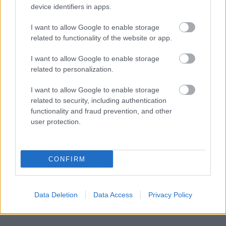
device identifiers in apps.
το μονοπάτι που ξεκινάει από την Αγία Παρασκευή και,
I want to allow Google to enable storage
μετά από πορεία μέσα στο δάσος, καταλήγει στο χωριό
related to functionality of the website or app.
της Νταμούχαρης με το όμορφο φυσικό λιμανάκι και
στη συνέχεια στον Αϊ-Γιάννη. Με ορμητήριο την
I want to allow Google to enable storage
related to personalization.
Τσαγκαράδα μπορείς επίσης να επισκεφθείς φημισμένες
παραλίες του Πηλίου όπως ο
Μυλοπόταμος
, η
I want to allow Google to enable storage
Φακίστρα
, η
Πλάκα
και το
Παπά Νερό
.
related to security, including authentication
functionality and fraud prevention, and other
user protection.
CONFIRM
Data Deletion
Data Access
Privacy Policy