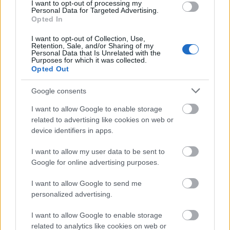
I want to opt-out of processing my
Personal Data for Targeted Advertising.
Opted In
Πουθενά αλλού στην Ελλάδα η θάλασσα δεν
I want to opt-out of Collection, Use,
εναρμονίζεται τόσο ιδανικά με το βουνό όσο στο Πήλιο.
Retention, Sale, and/or Sharing of my
Personal Data that Is Unrelated with the
H
Τσαγκαράδα
, περίπου 50 χλμ. από το Βόλο, από την
Purposes for which it was collected.
Opted Out
πλευρά του Αιγαίου, είναι ένα από τα ομορφότερα και
πιο πράσινα χωριά του βουνού των Κενταύρων.
Google consents
Χωρίζεται σε τέσσερις συνοικίες (Άγιοι Ταξιάρχες, Αγία
I want to allow Google to enable storage
Παρασκευή, Άγιος Στέφανος και Αγία Κυριακή), έχει
related to advertising like cookies on web or
πανέμορφες πλατείες και εκκλησίες, παραδοσιακά
device identifiers in apps.
αρχοντικά και πετρόχτιστα καλντερίμια, ενώ προσφέρει
I want to allow my user data to be sent to
αρκετές ενδιαφέρουσες επιλογές για διαμονή και
Google for online advertising purposes.
φαγητό. Είναι το χωριό που μπορεί να σε οδηγήσει στο
I want to allow Google to send me
δάσος για να ανακαλύψεις τη μαγεία της πηλιορείτικης
personalized advertising.
φύσης την ίδια στιγμή που μπορεί να σε στείλει σε
υπέροχες παραλίες για δροσιστικές βουτιές. Αν σου
I want to allow Google to enable storage
related to analytics like cookies on web or
αρέσει η πεζοπορία, μην παραλείψεις να ακολουθήσεις