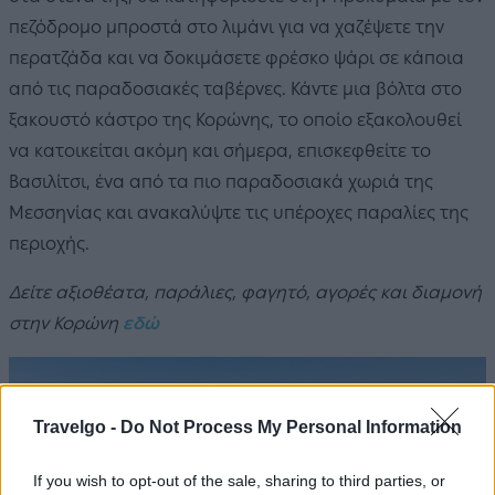
πεζόδρομο μπροστά στο λιμάνι για να χαζέψετε την
περατζάδα και να δοκιμάσετε φρέσκο ψάρι σε κάποια
από τις παραδοσιακές ταβέρνες. Κάντε μια βόλτα στο
ξακουστό κάστρο της Κορώνης, το οποίο εξακολουθεί
να κατοικείται ακόμη και σήμερα, επισκεφθείτε το
Βασιλίτσι, ένα από τα πιο παραδοσιακά χωριά της
Μεσσηνίας και ανακαλύψτε τις υπέροχες παραλίες της
περιοχής.
Δείτε αξιοθέατα, παράλιες, φαγητό, αγορές και διαμονή
στην Κορώνη
εδώ
Travelgo -
Do Not Process My Personal Information
If you wish to opt-out of the sale, sharing to third parties, or