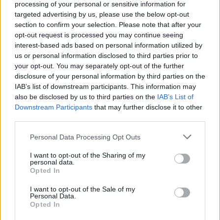
processing of your personal or sensitive information for
targeted advertising by us, please use the below opt-out
section to confirm your selection. Please note that after your
opt-out request is processed you may continue seeing
interest-based ads based on personal information utilized by
us or personal information disclosed to third parties prior to
your opt-out. You may separately opt-out of the further
Η παραλία Ζάγκα στην Κορώνη (Πηγή: Shutterstock)
disclosure of your personal information by third parties on the
IAB’s list of downstream participants. This information may
Τσαγκαράδα, Ανατολικό Πήλιο
also be disclosed by us to third parties on the
IAB’s List of
Downstream Participants
that may further disclose it to other
third parties.
Please note that this website/app uses one or more Google
Personal Data Processing Opt Outs
services and may gather and store information including but
not limited to your visit or usage behaviour. You may click to
I want to opt-out of the Sharing of my
personal data.
grant or deny consent to Google and its third-party tags to
Opted In
use your data for below specified purposes in below Google
consent section.
I want to opt-out of the Sale of my
Personal Data.
Opted In