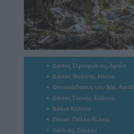
Δάσος Στροφυλιάς, Αχαΐα
Δάσος Φολόης, Ηλεία
Φοινικόδασος του Βάι, Λασίθ
Δάσος Στενής, Εύβοια
Βάλια Κάλντα
Πάικο, Πέλλα/Κιλκίς
Λαϊλιάς, Σέρρες