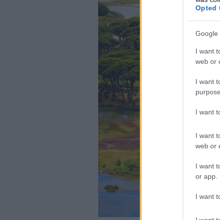
Opted 
Google 
I want t
web or d
I want t
purpose
I want 
I want t
web or d
I want t
or app.
I want t
I want t