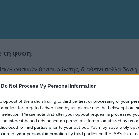
ε τη φύση.
οίπων φυσικών θησαυρών της, διαθέτει πολλά δάση
αστικές εμπειρίες στους φυσιολάτρες. Για να μιλήσ
-
Do Not Process My Personal Information
Ελλάδας αποτελείται από δάση.
ματα, οι μυρωδιές, το θρόισμα των φύλλων και τα
to opt-out of the sale, sharing to third parties, or processing of your per
formation for targeted advertising by us, please use the below opt-out s
ό για όσους αναζητούν την επαφή με τη φύση.
r selection. Please note that after your opt-out request is processed y
eing interest-based ads based on personal information utilized by us or
λτα σε
δέκα από τα ομορφότερα ελληνικά δάση
.
disclosed to third parties prior to your opt-out. You may separately opt-
losure of your personal information by third parties on the IAB’s list of