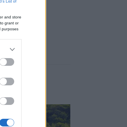
B’s List of
er and store
to grant or
ed purposes