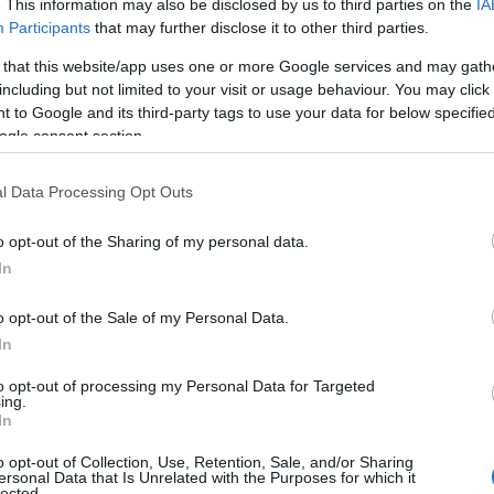
. This information may also be disclosed by us to third parties on the
IA
Participants
that may further disclose it to other third parties.
 that this website/app uses one or more Google services and may gath
including but not limited to your visit or usage behaviour. You may click 
 to Google and its third-party tags to use your data for below specifi
ogle consent section.
l Data Processing Opt Outs
o opt-out of the Sharing of my personal data.
In
o opt-out of the Sale of my Personal Data.
λιάς, Αχαΐα
In
to opt-out of processing my Personal Data for Targeted
ing.
In
o opt-out of Collection, Use, Retention, Sale, and/or Sharing
ersonal Data that Is Unrelated with the Purposes for which it
lected.