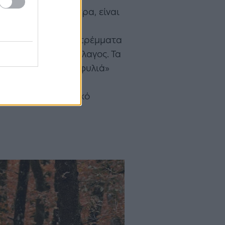
ακριά από την Πάτρα, είναι
ος που, μαζί με τη
ι περί τα 22.000 στρέμματα
που και το Ιόνιο πέλαγος. Τα
ά του, καθώς «στροφυλιά»
υν αμμόλοφοι με
οτελεί ένα σημαντικό